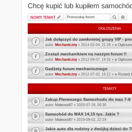
Chcę kupić lub kupiłem samochó
Szukaj
Wys
NOWY TEMAT
OGŁOSZENIA
Jak dołączyć do zamknietej grupy VIP - prof
autor:
Mechaniczny
» 2014-02-04, 21:26 » w
Ogłosze
Zostań mechanikiem na naszym forum !!
autor:
Mechaniczny
» 2012-09-07, 19:32 » w
Ogłosze
Gadżety forum mechanicznego
autor:
Mechaniczny
» 2012-07-02, 16:22 » w
Rozwój 
TEMATY
Zakup Pierwszego Samochodu do max 7-8 
autor:
Mateusz87
» 2020-07-28, 00:30
Samochód do MAX 14,15 tys. Jakie ?
autor:
Mateusz87
» 2019-09-02, 22:19
Jakie auto dla rodziny z dwójką dzieci do 