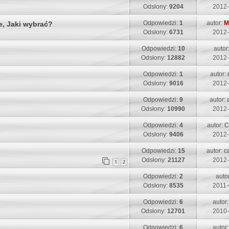
i
s
s
Odsłony:
9204
2012-
t
p
t
t
n
o
O
Odpowiedzi:
1
autor:
M
e, Jaki wybrać?
a
i
s
s
Odsłony:
6731
2012-
t
p
t
t
n
o
O
Odpowiedzi:
10
autor
a
i
s
s
Odsłony:
12882
2012-
t
p
t
t
n
o
O
Odpowiedzi:
1
autor:
a
i
s
s
Odsłony:
9016
2012-
t
p
t
t
n
o
O
Odpowiedzi:
9
autor:
a
i
s
s
Odsłony:
10990
2012-
t
p
t
t
n
o
O
Odpowiedzi:
4
autor:
C
a
i
s
s
Odsłony:
9406
2012-
t
p
t
t
n
o
O
Odpowiedzi:
15
autor:
c
a
i
s
s
Odsłony:
21127
2012-
t
1
2
p
t
t
n
o
O
Odpowiedzi:
2
auto
a
i
s
s
Odsłony:
8535
2011-
t
p
t
t
n
o
O
Odpowiedzi:
6
autor
a
i
s
s
Odsłony:
12701
2010-
t
p
t
t
n
o
O
Odpowiedzi:
6
autor