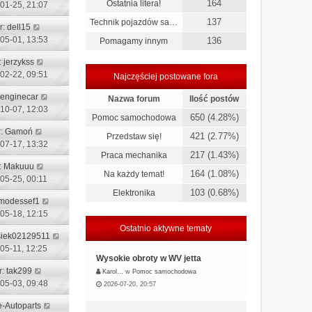
164
Ostatnia litera!
01-25, 21:07
137
Technik pojazdów sa…
r:
dell15
05-01, 13:53
136
Pomagamy innym
:
jerzykss
02-22, 09:51
Najczęściej postowane fora
enginecar
Nazwa forum
Ilość postów
10-07, 12:03
650 (4.28%)
Pomoc samochodowa
r:
Gamoń
421 (2.77%)
Przedstaw się!
07-17, 13:32
217 (1.43%)
Praca mechanika
:
Makuuu
164 (1.08%)
Na każdy temat!
05-25, 00:11
103 (0.68%)
Elektronika
modessef1
05-18, 12:15
Ostatnio aktywne tematy
siek02129511
05-11, 12:25
Wysokie obroty w WV jetta
r:
tak299
Karol…
w
Pomoc samochodowa
05-03, 09:48
2026-07-20, 20:57
e-Autoparts