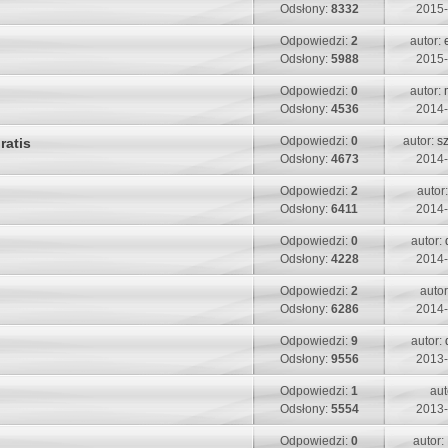
s
s
Odsłony:
8332
2015-
t
p
t
t
n
o
O
Odpowiedzi:
2
autor:
a
i
s
s
Odsłony:
5988
2015-
t
p
t
t
n
o
O
Odpowiedzi:
0
autor:
a
i
s
s
Odsłony:
4536
2014-
t
p
t
t
n
o
O
Odpowiedzi:
0
autor:
s
ratis
a
i
s
s
Odsłony:
4673
2014-
t
p
t
t
n
o
O
Odpowiedzi:
2
autor
a
i
s
s
Odsłony:
6411
2014-
t
p
t
t
n
o
O
Odpowiedzi:
0
autor:
a
i
s
s
Odsłony:
4228
2014-
t
p
t
t
n
o
O
Odpowiedzi:
2
auto
a
i
s
s
Odsłony:
6286
2014-
t
p
t
t
n
o
O
Odpowiedzi:
9
autor:
a
i
s
s
Odsłony:
9556
2013-
t
p
t
t
n
o
O
Odpowiedzi:
1
aut
a
i
s
s
Odsłony:
5554
2013-
t
p
t
t
n
o
O
Odpowiedzi:
0
autor:
a