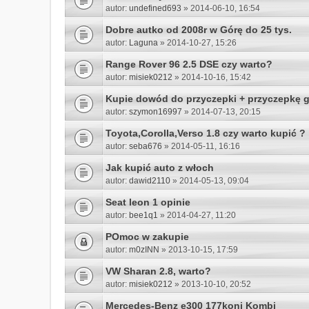
autor:
undefined693
» 2014-06-10, 16:54
Dobre autko od 2008r w Górę do 25 tys.
autor:
Laguna
» 2014-10-27, 15:26
Range Rover 96 2.5 DSE czy warto?
autor:
misiek0212
» 2014-10-16, 15:42
Kupie dowód do przyczepki + przyczepkę g
autor:
szymon16997
» 2014-07-13, 20:15
Toyota,Corolla,Verso 1.8 czy warto kupić ?
autor:
seba676
» 2014-05-11, 16:16
Jak kupić auto z włoch
autor:
dawid2110
» 2014-05-13, 09:04
Seat leon 1 opinie
autor:
bee1q1
» 2014-04-27, 11:20
POmoc w zakupie
autor:
m0zINN
» 2013-10-15, 17:59
VW Sharan 2.8, warto?
autor:
misiek0212
» 2013-10-10, 20:52
Mercedes-Benz e300 177koni Kombi