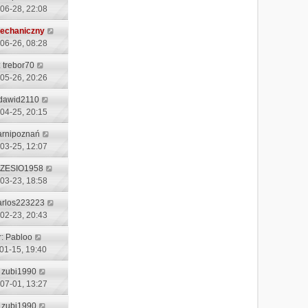
06-28, 22:08
echaniczny
06-26, 08:28
:
trebor70
05-26, 20:26
dawid2110
04-25, 20:15
arnipoznań
03-25, 12:07
ZESIO1958
03-23, 18:58
arlos223223
02-23, 20:43
r:
Pabloo
01-15, 19:40
:
zubi1990
07-01, 13:27
:
zubi1990