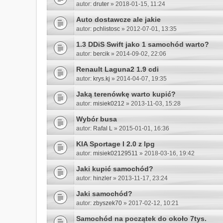
autor:
druter
» 2018-01-15, 11:24
Auto dostawcze ale jakie
autor:
pchlistosc
» 2012-07-01, 13:35
1.3 DDiS Swift jako 1 samochód warto?
autor:
bercik
» 2014-09-02, 22:06
Renault Laguna2 1.9 cdi
autor:
krys.kj
» 2014-04-07, 19:35
Jaką terenówkę warto kupić?
autor:
misiek0212
» 2013-11-03, 15:28
Wybór busa
autor:
Rafal L
» 2015-01-01, 16:36
KIA Sportage I 2.0 z lpg
autor:
misiek02129511
» 2018-03-16, 19:42
Jaki kupić samochód?
autor:
hinzler
» 2013-11-17, 23:24
Jaki samochód?
autor:
zbyszek70
» 2017-02-12, 10:21
Samochód na początek do około 7tys.