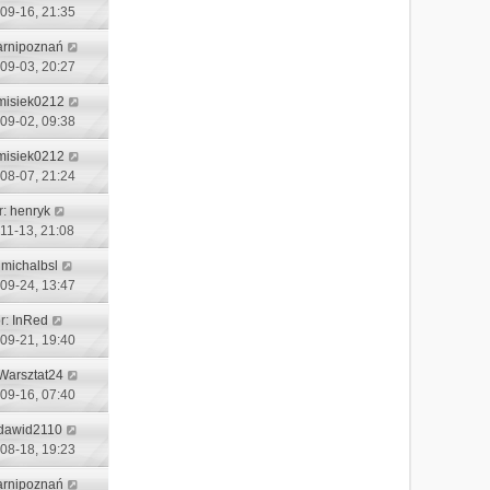
09-16, 21:35
arnipoznań
09-03, 20:27
misiek0212
09-02, 09:38
misiek0212
08-07, 21:24
r:
henryk
11-13, 21:08
:
michalbsl
09-24, 13:47
r:
InRed
09-21, 19:40
Warsztat24
09-16, 07:40
dawid2110
08-18, 19:23
arnipoznań