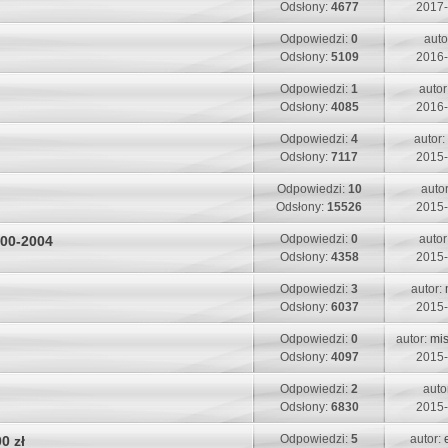
s
s
Odsłony:
4677
2017-
t
p
t
t
n
o
O
Odpowiedzi:
0
auto
a
i
s
s
Odsłony:
5109
2016-
t
p
t
t
n
o
O
Odpowiedzi:
1
autor
a
i
s
s
Odsłony:
4085
2016-
t
p
t
t
n
o
O
Odpowiedzi:
4
autor:
a
i
s
s
Odsłony:
7117
2015-
t
p
t
t
n
o
O
Odpowiedzi:
10
auto
a
i
s
s
Odsłony:
15526
2015-
t
p
t
t
n
o
O
Odpowiedzi:
0
autor
000-2004
a
i
s
s
Odsłony:
4358
2015-
t
p
t
t
n
o
O
Odpowiedzi:
3
autor:
a
i
s
s
Odsłony:
6037
2015-
t
p
t
t
n
o
O
Odpowiedzi:
0
autor:
mi
a
i
s
s
Odsłony:
4097
2015-
t
p
t
t
n
o
O
Odpowiedzi:
2
auto
a
i
s
s
Odsłony:
6830
2015-
t
p
t
t
n
o
O
Odpowiedzi:
5
autor:
0 zł
a
i