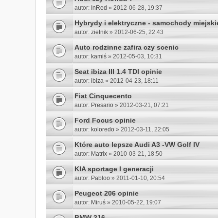
autor:
InRed
» 2012-06-28, 19:37
Hybrydy i elektryczne - samochody miejski
autor:
zielnik
» 2012-06-25, 22:43
Auto rodzinne zafira czy scenic
autor:
kamiś
» 2012-05-03, 10:31
Seat ibiza III 1.4 TDI opinie
autor:
ibiza
» 2012-04-23, 18:11
Fiat Cinquecento
autor:
Presario
» 2012-03-21, 07:21
Ford Focus opinie
autor:
koloredo
» 2012-03-11, 22:05
Które auto lepsze Audi A3 -VW Golf IV
autor:
Matrix
» 2010-03-21, 18:50
KIA sportage I generacji
autor:
Pabloo
» 2011-01-10, 20:54
Peugeot 206 opinie
autor:
Miruś
» 2010-05-22, 19:07
BMW 316