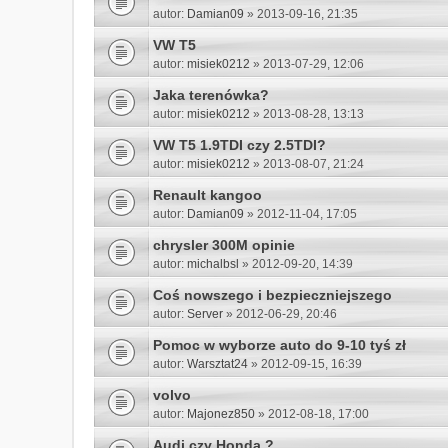
autor:
Damian09
» 2013-09-16, 21:35
VW T5
autor:
misiek0212
» 2013-07-29, 12:06
Jaka terenówka?
autor:
misiek0212
» 2013-08-28, 13:13
VW T5 1.9TDI czy 2.5TDI?
autor:
misiek0212
» 2013-08-07, 21:24
Renault kangoo
autor:
Damian09
» 2012-11-04, 17:05
chrysler 300M opinie
autor:
michalbsl
» 2012-09-20, 14:39
Coś nowszego i bezpieczniejszego
autor:
Server
» 2012-06-29, 20:46
Pomoc w wyborze auto do 9-10 tyś zł
autor:
Warsztat24
» 2012-09-15, 16:39
volvo
autor:
Majonez850
» 2012-08-18, 17:00
Audi czy Honda ?