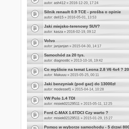
autor:
ash412
» 2016-12-20, 17:24
Silnik renault 0.9 TCE - prośba o opinie
autor:
dell15
» 2016-05-01, 13:53
Jaki miejsko-terenowy SUV?
autor:
kasza
» 2016-02-19, 09:12
Volvo
autor:
janjanjan
» 2015-04-30, 14:17
Samochód za 20 tys.
autor:
diagnostic
» 2013-10-16, 19:42
Co myślicie na temat Leona 2.8 V6 4x4 ? 2
autor:
Makuuu
» 2015-05-25, 00:11
Jaki benzyniak (pod gaz) do 13000zł
autor:
modessef1
» 2015-04-14, 10:28
VW Polo 1.4 TDI
autor:
misiek02129511
» 2015-05-11, 12:25
Ford C-MAX 1.6TDCI Czy warto ?
autor:
misiek02129511
» 2015-01-29, 15:27
Pomoc w wyborze samochodu - 5 drzwi 800