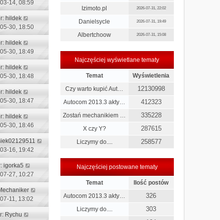
03-14, 08:59
Izimoto.pl
2026-07-31, 22:02
r:
hildek
Danielsycle
2026-07-31, 19:49
05-30, 18:50
Albertchoow
2026-07-31, 15:08
r:
hildek
05-30, 18:49
Najczęściej wyświetlane tematy
r:
hildek
Temat
Wyświetlenia
05-30, 18:48
12130998
Czy warto kupić Aut…
r:
hildek
05-30, 18:47
412323
Autocom 2013.3 akty…
335228
Zostań mechanikiem …
r:
hildek
05-30, 18:46
287615
X czy Y?
siek02129511
258577
Liczymy do....
03-16, 19:42
r:
igorka5
Najczęściej postowane tematy
07-27, 10:27
Temat
Ilość postów
Mechaniker
326
Autocom 2013.3 akty…
07-11, 13:02
303
Liczymy do....
r:
Rychu