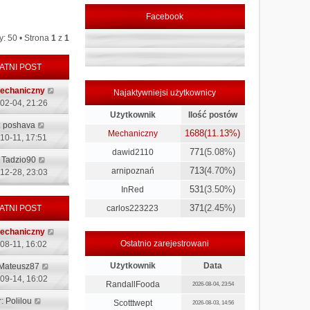
Facebook
: 50 • Strona
1
z
1
ATNI POST
echaniczny
Najaktywniejsi użytkownicy
02-04, 21:26
Użytkownik
Ilość postów
:
poshava
1688
(11.13%)
Mechaniczny
10-11, 17:51
771
(5.08%)
dawid2110
:
Tadzio90
713
(4.70%)
arnipoznań
12-28, 23:03
531
(3.50%)
InRed
371
(2.45%)
ATNI POST
carlos223223
echaniczny
Ostatnio zarejestrowani
08-11, 16:02
Użytkownik
Data
Mateusz87
09-14, 16:02
RandallFooda
2026-08-04, 23:54
r:
Polilou
Scotttwept
2026-08-03, 14:56