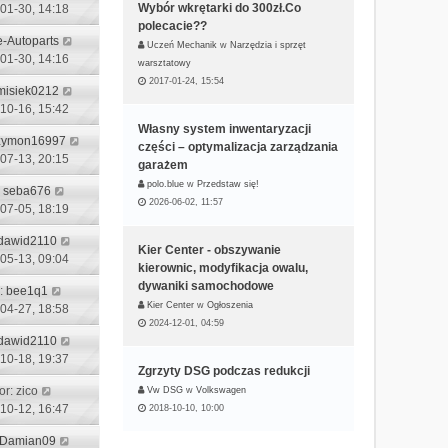
Wybór wkrętarki do 300zł.Co
01-30, 14:18
polecacie??
e-Autoparts
Uczeń Mechanik
w
Narzędzia i sprzęt
01-30, 14:16
warsztatowy
2017-01-24, 15:54
misiek0212
10-16, 15:42
Własny system inwentaryzacji
zymon16997
części – optymalizacja zarządzania
07-13, 20:15
garażem
polo.blue
w
Przedstaw się!
:
seba676
2026-06-02, 11:57
07-05, 18:19
dawid2110
Kier Center - obszywanie
05-13, 09:04
kierownic, modyfikacja owalu,
dywaniki samochodowe
r:
bee1q1
Kier Center
w
Ogłoszenia
04-27, 18:58
2024-12-01, 04:59
dawid2110
10-18, 19:37
Zgrzyty DSG podczas redukcji
or:
zico
Vw DSG
w
Volkswagen
10-12, 16:47
2018-10-10, 10:00
Damian09