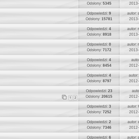
i
s
s
Odsłony:
5345
2013-
t
p
t
t
n
o
O
Odpowiedzi:
9
autor:
a
i
s
s
Odsłony:
15781
2013-
t
p
t
t
n
o
O
Odpowiedzi:
4
autor:
a
i
s
s
Odsłony:
8918
2013-
t
p
t
t
n
o
O
Odpowiedzi:
0
autor:
a
i
s
s
Odsłony:
7172
2013-
t
p
t
t
n
o
O
Odpowiedzi:
4
auto
a
i
s
s
Odsłony:
8454
2012-
t
p
t
t
n
o
O
Odpowiedzi:
4
autor
a
i
s
s
Odsłony:
8797
2012-
t
p
t
t
n
o
O
Odpowiedzi:
23
auto
a
i
s
s
Odsłony:
20615
2012-
t
1
2
p
t
t
n
o
O
Odpowiedzi:
3
autor:
a
i
s
s
Odsłony:
7252
2012-
t
p
t
t
n
o
O
Odpowiedzi:
2
autor:
a
i
s
s
Odsłony:
7346
2012-
t
p
t
t
n
o
O
Odpowiedzi:
6
autor:
a