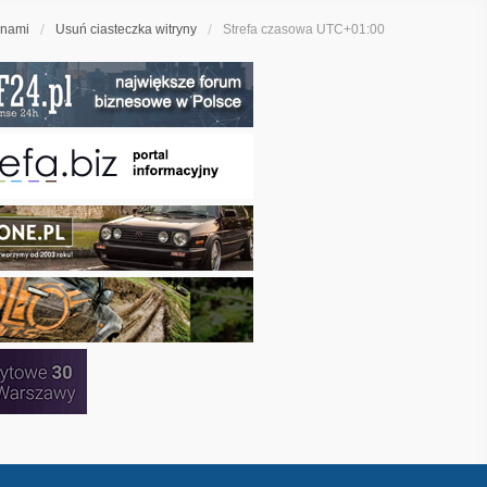
 nami
Usuń ciasteczka witryny
Strefa czasowa
UTC+01:00