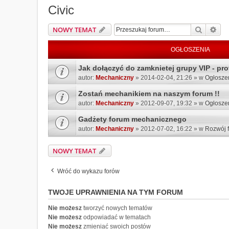
Civic
Szukaj
Wys
NOWY TEMAT
OGŁOSZENIA
Jak dołączyć do zamknietej grupy VIP - prof
autor:
Mechaniczny
» 2014-02-04, 21:26 » w
Ogłosze
Zostań mechanikiem na naszym forum !!
autor:
Mechaniczny
» 2012-09-07, 19:32 » w
Ogłosze
Gadżety forum mechanicznego
autor:
Mechaniczny
» 2012-07-02, 16:22 » w
Rozwój 
NOWY TEMAT
Wróć do wykazu forów
TWOJE UPRAWNIENIA NA TYM FORUM
Nie możesz
tworzyć nowych tematów
Nie możesz
odpowiadać w tematach
Nie możesz
zmieniać swoich postów