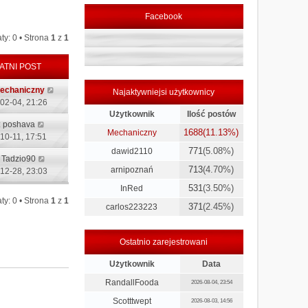
Facebook
ty: 0 • Strona
1
z
1
ATNI POST
echaniczny
Najaktywniejsi użytkownicy
02-04, 21:26
Użytkownik
Ilość postów
:
poshava
1688
(11.13%)
Mechaniczny
10-11, 17:51
771
(5.08%)
dawid2110
:
Tadzio90
713
(4.70%)
arnipoznań
12-28, 23:03
531
(3.50%)
InRed
ty: 0 • Strona
1
z
1
371
(2.45%)
carlos223223
Ostatnio zarejestrowani
Użytkownik
Data
RandallFooda
2026-08-04, 23:54
Scotttwept
2026-08-03, 14:56