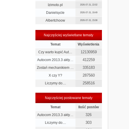
Izimoto.pl
2026-07-31, 22:02
Danielsycle
2026-07-31, 19:49
Albertchoow
2026-07-31, 15:08
Najczęściej wyświetlane tematy
Temat
Wyświetlenia
12130959
Czy warto kupić Aut…
412259
Autocom 2013.3 akty…
335183
Zostań mechanikiem …
287560
X czy Y?
258516
Liczymy do....
Najczęściej postowane tematy
Temat
Ilość postów
326
Autocom 2013.3 akty…
303
Liczymy do....