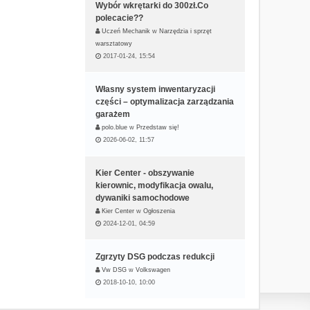
Wybór wkrętarki do 300zł.Co
polecacie??
Uczeń Mechanik
w
Narzędzia i sprzęt
warsztatowy
2017-01-24, 15:54
Własny system inwentaryzacji
części – optymalizacja zarządzania
garażem
polo.blue
w
Przedstaw się!
2026-06-02, 11:57
Kier Center - obszywanie
kierownic, modyfikacja owalu,
dywaniki samochodowe
Kier Center
w
Ogłoszenia
2024-12-01, 04:59
Zgrzyty DSG podczas redukcji
Vw DSG
w
Volkswagen
2018-10-10, 10:00