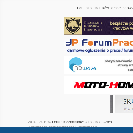
Forum mechaników samochodowyc
2010 - 2019 ©
Forum mechaników samochodowych
Współpraca: reklamanaportalu@gmail.com
Projekt i realizacja:
Adwave - marketing internetowy
|
Mapa witry