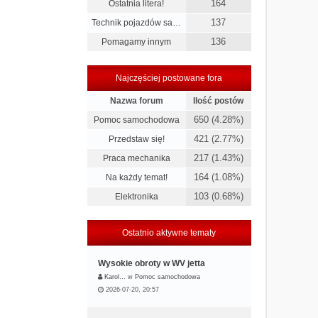
164
Ostatnia litera!
137
Technik pojazdów sa…
136
Pomagamy innym
Najczęściej postowane fora
Nazwa forum
Ilość postów
650 (4.28%)
Pomoc samochodowa
421 (2.77%)
Przedstaw się!
217 (1.43%)
Praca mechanika
164 (1.08%)
Na każdy temat!
103 (0.68%)
Elektronika
Ostatnio aktywne tematy
Wysokie obroty w WV jetta
Karol…
w
Pomoc samochodowa
2026-07-20, 20:57