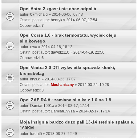
Opel Astra 2 zgasł i nie chce odpalić
autor:
07michalg
» 2014-06-06, 08:43
Ostatni post autor:
henryk
»
2014-06-07, 17:54
Odpowiedzi:
7
Opel Corsa 1.0 - brak termostatu, wyciek oleju
silnikowego,
autor:
ewa
» 2014-04-18, 18:12
Ostatni post autor:
dawid2110
»
2014-04-19, 22:50
Odpowiedzi:
6
Opel Vectra 2.0 DTI wyświetla sprawdź klocki,
bremsbelag
autor:
krys.kj
» 2014-03-23, 17:07
Ostatni post autor:
Mechaniczny
»
2014-03-24, 19:28
Odpowiedzi:
3
Opel ZAFIRA A : zamiana silnika z 1.6 na 1.8
autor:
Damian1991a
» 2014-02-17, 17:14
Ostatni post autor:
Damian1991a
»
2014-02-17, 17:14
Moja insignia bardzo duzo pali 13-14 srednie spalanie.
160KM
autor:
torent5
» 2013-08-27, 22:49