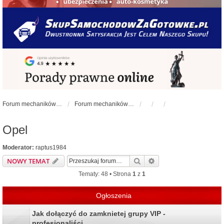
Forum mechaników samochodowych - forum-mechaniczne.pl
Forum mechaników samochodowych
Opel
Moderator:
raptus1984
Szukaj
Wyszukiwanie zaawa
NOWY TEMAT
Tematy: 48 • Strona
1
z
1
Ogłoszenia
Jak dołączyć do zamknietej grupy VIP -
profesjonaliści.