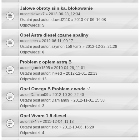
Jałowe obroty silnika, blokowanie
autor:
slawek7
» 2013-06-28, 12:34
Ostatni post autor:
dawid2110
»
2013-07-06, 16:08
Odpowiedzi:
5
Opel Astra diesel czarne spaliny
autor:
lech
» 2012-06-11, 09:17
Ostatni post autor:
szymon 1587cm3
»
2012-12-22, 21:28
Odpowiedzi:
6
Problem z oplem astrą B
autor:
igorek1595
» 2010-04-28, 11:01
Ostatni post autor:
InRed
»
2012-12-01, 22:13
Odpowiedzi:
13
Opel Omega B Problem z woda :/
autor:
Damian09
» 2012-10-30, 22:40
Ostatni post autor:
Damian09
»
2012-11-01, 15:58
Odpowiedzi:
2
Opel Vivaro 1.9 diesel
autor:
sk4n
» 2011-12-04, 11:13
Ostatni post autor:
zico
»
2012-10-06, 16:20
Odpowiedzi:
4