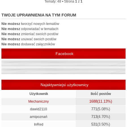
Tematy: 48 • Strona
1
z
1
TWOJE UPRAWNIENIA NA TYM FORUM
Nie możesz
tworzyć nowych tematów
Nie możesz
odpowiadać w tematach
Nie możesz
zmieniać swoich postów
Nie możesz
usuwać swoich postów
Nie możesz
dodawać załączników
Facebook
Najaktywniejsi użytkownicy
Użytkownik
Ilość postów
1688
(11.13%)
Mechaniczny
771
(5.08%)
dawid2110
713
(4.70%)
arnipoznań
531
(3.50%)
InRed