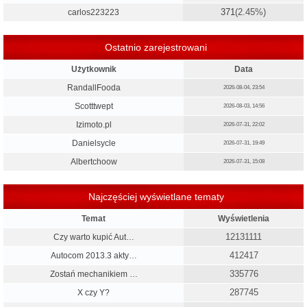
371
(2.45%)
carlos223223
Ostatnio zarejestrowani
Użytkownik
Data
RandallFooda
2026-08-04, 23:54
Scotttwept
2026-08-03, 14:56
Izimoto.pl
2026-07-31, 22:02
Danielsycle
2026-07-31, 19:49
Albertchoow
2026-07-31, 15:08
Najczęściej wyświetlane tematy
Temat
Wyświetlenia
12131111
Czy warto kupić Aut…
412417
Autocom 2013.3 akty…
335776
Zostań mechanikiem …
287745
X czy Y?