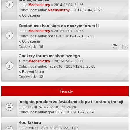
autor:
Mechaniczny
» 2014-02-04, 21:26
Ostatni post autor:
Mechaniczny
»
2014-02-04, 21:26
w
Ogłoszenia
Zostań mechanikiem na naszym forum !!
autor:
Mechaniczny
» 2012-09-07, 19:32
Ostatni post autor:
poshava
»
2019-10-11, 17:51
w
Ogłoszenia
Odpowiedzi:
16
1
2
Gadżety forum mechanicznego
autor:
Mechaniczny
» 2012-07-02, 16:22
Ostatni post autor:
Tadzio90
»
2017-12-28, 23:03
w
Rozwój forum
Odpowiedzi:
12
Tematy
Insignia problem ze światlami stopu i kontrolą trakcji
autor:
gryzli167
» 2021-01-29, 20:28
Ostatni post autor:
gryzli167
»
2021-01-29, 20:28
Kod lakieru
autor:
Miruna_82
» 2020-07-22, 11:02