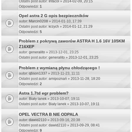
Ostatni post autor:
Infacol
»
2014-02-09, 20:15
Odpowiedzi:
1
Opel astra 2 G opis bezpieczników
autor:
Marcin0208
» 2014-01-10, 17:39
Ostatni post autor:
krzych
»
2014-01-12, 21:29
Odpowiedzi:
5
Problem z pokrywą zaworów ASTRA H 1.6 16V 105KM
Z16XEP
autor:
generalito
» 2013-12-01, 23:25
Ostatni post autor:
generalito
»
2013-12-01, 23:25
Problem z wymianą płynu chłodzącego !
autor:
qbson1337
» 2013-11-23, 11:11
Ostatni post autor:
arnipoznań
»
2013-11-28, 18:20
Odpowiedzi:
2
Astra 1.7td egr problem?
autor:
Biały lanek
» 2013-10-07, 19:11
Ostatni post autor:
Biały lanek
»
2013-10-07, 19:11
OPEL VECTRA B NIE ODPALA
autor:
dawid2110
» 2013-09-16, 20:38
Ostatni post autor:
dawid2110
»
2013-09-29, 08:41
Odpowiedzi:
9