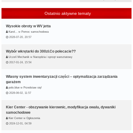
Ostatnio aktywne tematy
Wysokie obroty w WV jetta
Karol…
w
Pomoc samochodowa
2026-07-20, 20:57
Wybór wkrętarki do 300zł.Co polecacie??
Uczeń Mechanik
w
Narzędzia i sprzęt warsztatowy
2017-01-24, 15:54
Własny system inwentaryzacji części – optymalizacja zarządzania
garażem
polo.blue
w
Przedstaw się!
2026-06-02, 11:57
Kier Center - obszywanie kierownic, modyfikacja owalu, dywaniki
samochodowe
Kier Center
w
Ogłoszenia
2024-12-01, 04:59