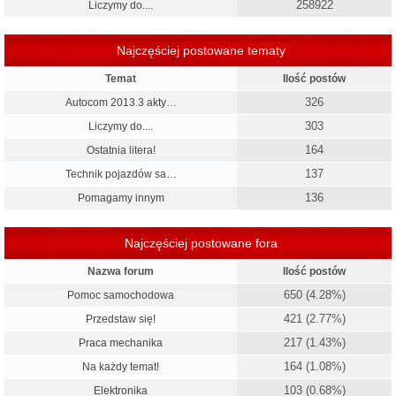
258922
Liczymy do....
Najczęściej postowane tematy
Temat
Ilość postów
326
Autocom 2013.3 akty…
303
Liczymy do....
164
Ostatnia litera!
137
Technik pojazdów sa…
136
Pomagamy innym
Najczęściej postowane fora
Nazwa forum
Ilość postów
650 (4.28%)
Pomoc samochodowa
421 (2.77%)
Przedstaw się!
217 (1.43%)
Praca mechanika
164 (1.08%)
Na każdy temat!
103 (0.68%)
Elektronika