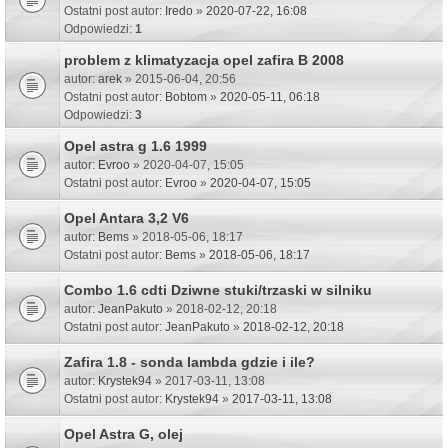
Ostatni post autor:
Iredo
»
2020-07-22, 16:08
Odpowiedzi:
1
problem z klimatyzacja opel zafira B 2008
autor:
arek
» 2015-06-04, 20:56
Ostatni post autor:
Bobtom
»
2020-05-11, 06:18
Odpowiedzi:
3
Opel astra g 1.6 1999
autor:
Evroo
» 2020-04-07, 15:05
Ostatni post autor:
Evroo
»
2020-04-07, 15:05
Opel Antara 3,2 V6
autor:
Bems
» 2018-05-06, 18:17
Ostatni post autor:
Bems
»
2018-05-06, 18:17
Combo 1.6 cdti Dziwne stuki/trzaski w silniku
autor:
JeanPakuto
» 2018-02-12, 20:18
Ostatni post autor:
JeanPakuto
»
2018-02-12, 20:18
Zafira 1.8 - sonda lambda gdzie i ile?
autor:
Krystek94
» 2017-03-11, 13:08
Ostatni post autor:
Krystek94
»
2017-03-11, 13:08
Opel Astra G, olej