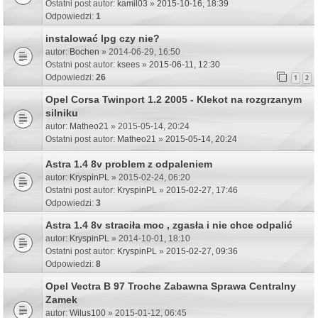
Ostatni post autor:
kamil03
»
2015-10-16, 18:39
Odpowiedzi:
1
instalować lpg czy nie?
autor:
Bochen
» 2014-06-29, 16:50
Ostatni post autor:
ksees
»
2015-06-11, 12:30
Odpowiedzi:
26
1
2
Opel Corsa Twinport 1.2 2005 - Klekot na rozgrzanym
silniku
autor:
Matheo21
» 2015-05-14, 20:24
Ostatni post autor:
Matheo21
»
2015-05-14, 20:24
Astra 1.4 8v problem z odpaleniem
autor:
KryspinPL
» 2015-02-24, 06:20
Ostatni post autor:
KryspinPL
»
2015-02-27, 17:46
Odpowiedzi:
3
Astra 1.4 8v straciła moc , zgasła i nie chce odpalić
autor:
KryspinPL
» 2014-10-01, 18:10
Ostatni post autor:
KryspinPL
»
2015-02-27, 09:36
Odpowiedzi:
8
Opel Vectra B 97 Troche Zabawna Sprawa Centralny
Zamek
autor:
Wilus100
» 2015-01-12, 06:45