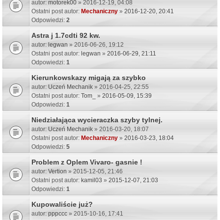
autor:
motorek00
» 2016-12-19, 04:08
Ostatni post autor:
Mechaniczny
»
2016-12-20, 20:41
Odpowiedzi:
2
Astra j 1.7cdti 92 kw.
autor:
legwan
» 2016-06-26, 19:12
Ostatni post autor:
legwan
»
2016-06-29, 21:11
Odpowiedzi:
1
Kierunkowskazy migają za szybko
autor:
Uczeń Mechanik
» 2016-04-25, 22:55
Ostatni post autor:
Tom_
»
2016-05-09, 15:39
Odpowiedzi:
1
Niedziałająca wycieraczka szyby tylnej.
autor:
Uczeń Mechanik
» 2016-03-20, 18:07
Ostatni post autor:
Mechaniczny
»
2016-03-23, 18:04
Odpowiedzi:
5
Problem z Oplem Vivaro- gasnie !
autor:
Vertion
» 2015-12-05, 21:46
Ostatni post autor:
kamil03
»
2015-12-07, 21:03
Odpowiedzi:
1
Kupowaliście już?
autor:
pppccc
» 2015-10-16, 17:41