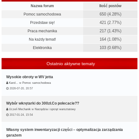
Nazwa forum
Ilość postów
650 (4.28%)
Pomoc samochodowa
421 (2.77%)
Przedstaw się!
217 (1.43%)
Praca mechanika
164 (1.08%)
Na każdy temat!
103 (0.68%)
Elektronika
Ostatnio aktywne tematy
Wysokie obroty w WV jetta
Karol…
w
Pomoc samochodowa
2026-07-20, 20:57
Wybór wkrętarki do 300zł.Co polecacie??
Uczeń Mechanik
w
Narzędzia i sprzęt warsztatowy
2017-01-24, 15:54
Własny system inwentaryzacji części – optymalizacja zarządzania
garażem