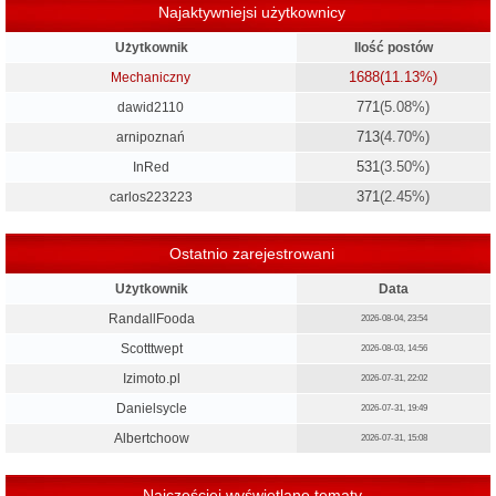
Najaktywniejsi użytkownicy
Użytkownik
Ilość postów
1688
(11.13%)
Mechaniczny
771
(5.08%)
dawid2110
713
(4.70%)
arnipoznań
531
(3.50%)
InRed
371
(2.45%)
carlos223223
Ostatnio zarejestrowani
Użytkownik
Data
RandallFooda
2026-08-04, 23:54
Scotttwept
2026-08-03, 14:56
Izimoto.pl
2026-07-31, 22:02
Danielsycle
2026-07-31, 19:49
Albertchoow
2026-07-31, 15:08
Najczęściej wyświetlane tematy