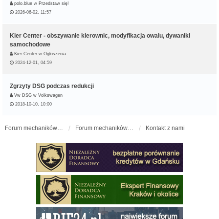
polo.blue
w
Przedstaw się!
2026-06-02, 11:57
Kier Center - obszywanie kierownic, modyfikacja owalu, dywaniki
samochodowe
Kier Center
w
Ogłoszenia
2024-12-01, 04:59
Zgrzyty DSG podczas redukcji
Vw DSG
w
Volkswagen
2018-10-10, 10:00
Forum mechaników samochodowych - forum-mechaniczne.pl
Forum mechaników samochodowych
Kontakt z nami