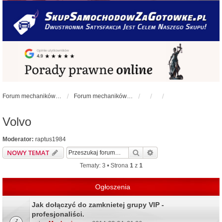
Forum mechaników samochodowych - forum-mechaniczne.pl
Forum mechaników samochodowych
Volvo
Moderator:
raptus1984
Szukaj
Wyszukiwanie zaawa
NOWY TEMAT
Tematy: 3 • Strona
1
z
1
Ogłoszenia
Jak dołączyć do zamknietej grupy VIP -
profesjonaliści.