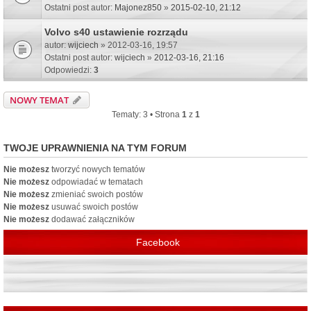
Ostatni post autor:
Majonez850
»
2015-02-10, 21:12
Volvo s40 ustawienie rozrządu
autor:
wijciech
» 2012-03-16, 19:57
Ostatni post autor:
wijciech
»
2012-03-16, 21:16
Odpowiedzi:
3
NOWY TEMAT
Tematy: 3 • Strona
1
z
1
TWOJE UPRAWNIENIA NA TYM FORUM
Nie możesz
tworzyć nowych tematów
Nie możesz
odpowiadać w tematach
Nie możesz
zmieniać swoich postów
Nie możesz
usuwać swoich postów
Nie możesz
dodawać załączników
Facebook