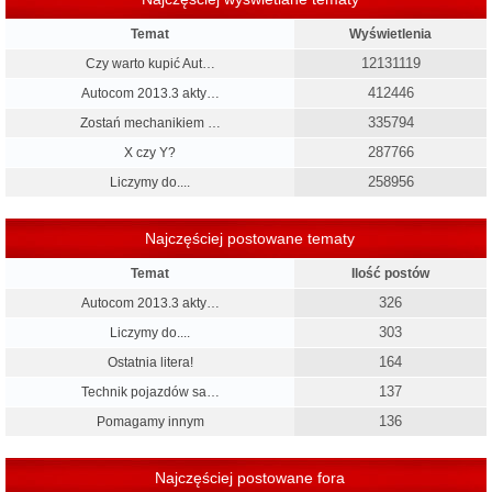
Temat
Wyświetlenia
12131119
Czy warto kupić Aut…
412446
Autocom 2013.3 akty…
335794
Zostań mechanikiem …
287766
X czy Y?
258956
Liczymy do....
Najczęściej postowane tematy
Temat
Ilość postów
326
Autocom 2013.3 akty…
303
Liczymy do....
164
Ostatnia litera!
137
Technik pojazdów sa…
136
Pomagamy innym
Najczęściej postowane fora