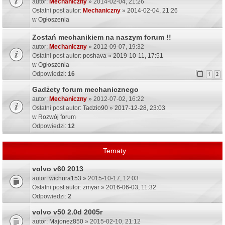
autor:
Mechaniczny
» 2014-02-04, 21:26
Ostatni post autor:
Mechaniczny
»
2014-02-04, 21:26
w
Ogłoszenia
Zostań mechanikiem na naszym forum !!
autor:
Mechaniczny
» 2012-09-07, 19:32
Ostatni post autor:
poshava
»
2019-10-11, 17:51
w
Ogłoszenia
Odpowiedzi:
16
1
2
Gadżety forum mechanicznego
autor:
Mechaniczny
» 2012-07-02, 16:22
Ostatni post autor:
Tadzio90
»
2017-12-28, 23:03
w
Rozwój forum
Odpowiedzi:
12
Tematy
volvo v60 2013
autor:
wichura153
» 2015-10-17, 12:03
Ostatni post autor:
zmyar
»
2016-06-03, 11:32
Odpowiedzi:
2
volvo v50 2.0d 2005r
autor:
Majonez850
» 2015-02-10, 21:12