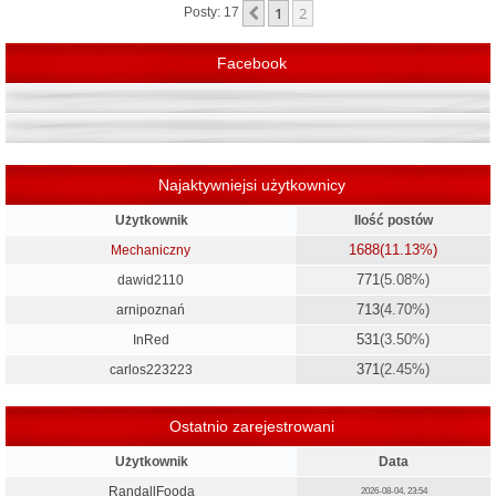
1
2
Poprzednia
Posty: 17
ę
Facebook
Najaktywniejsi użytkownicy
Użytkownik
Ilość postów
1688
(11.13%)
Mechaniczny
771
(5.08%)
dawid2110
713
(4.70%)
arnipoznań
531
(3.50%)
InRed
371
(2.45%)
carlos223223
Ostatnio zarejestrowani
Użytkownik
Data
RandallFooda
2026-08-04, 23:54