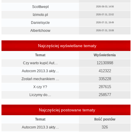
Scotttwept
2026-08-03, 14:56
Izimoto.pl
2026-07-31, 22:02
Danielsycle
2026-07-31, 19:49
Albertchoow
2026-07-31, 15:08
Najczęściej wyświetlane tematy
Temat
Wyświetlenia
12130998
Czy warto kupić Aut…
412322
Autocom 2013.3 akty…
335228
Zostań mechanikiem …
287615
X czy Y?
258577
Liczymy do....
Najczęściej postowane tematy
Temat
Ilość postów
326
Autocom 2013.3 akty…