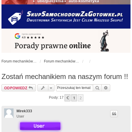
Forum mechaników samochodowych - forum-mechaniczne.pl
Forum mechaników samochodowych
Zostań mechanikiem na naszym forum !!
Szukaj
Wyszukiwan
ODPOWIEDZ
1
2
Poprzednia
Posty: 17
Mirek333
User