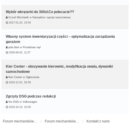
Wybór wkrętarki do 300zł.Co polecacie??
Uczeń Mechanik
w
Narzędzia i sprzęt warsztatowy
2017-01-24, 15:54
Własny system inwentaryzacji części – optymalizacja zarządzania
garażem
polo.blue
w
Przedstaw się!
2026-06-02, 11:57
Kier Center - obszywanie kierownic, modyfikacja owalu, dywaniki
samochodowe
Kier Center
w
Ogłoszenia
2024-12-01, 04:59
Zgrzyty DSG podczas redukcji
Vw DSG
w
Volkswagen
2018-10-10, 10:00
Forum mechaników samochodowych - forum-mechaniczne.pl
Forum mechaników samochodowych
Kontakt z nami