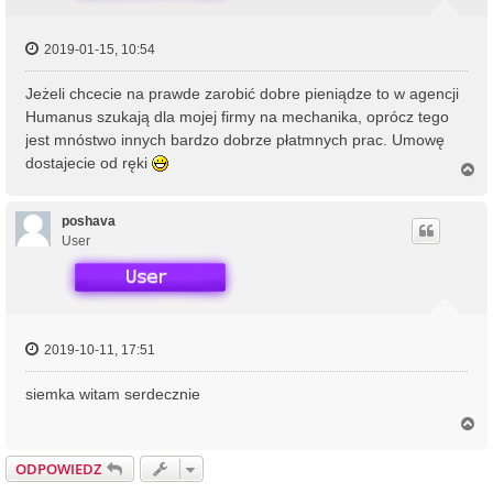
2019-01-15, 10:54
Jeżeli chcecie na prawde zarobić dobre pieniądze to w agencji
Humanus szukają dla mojej firmy na mechanika, oprócz tego
jest mnóstwo innych bardzo dobrze płatmnych prac. Umowę
dostajecie od ręki
N
a
g
ó
poshava
r
User
ę
2019-10-11, 17:51
siemka witam serdecznie
N
a
g
ODPOWIEDZ
ó
r