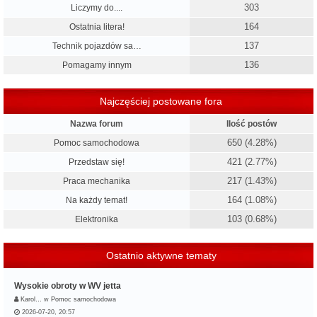
303
Liczymy do....
164
Ostatnia litera!
137
Technik pojazdów sa…
136
Pomagamy innym
Najczęściej postowane fora
Nazwa forum
Ilość postów
650 (4.28%)
Pomoc samochodowa
421 (2.77%)
Przedstaw się!
217 (1.43%)
Praca mechanika
164 (1.08%)
Na każdy temat!
103 (0.68%)
Elektronika
Ostatnio aktywne tematy
Wysokie obroty w WV jetta
Karol…
w
Pomoc samochodowa
2026-07-20, 20:57