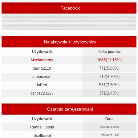
Facebook
Najaktywniejsi użytkownicy
Użytkownik
Ilość postów
1688
(11.13%)
Mechaniczny
771
(5.08%)
dawid2110
713
(4.70%)
arnipoznań
531
(3.50%)
InRed
371
(2.45%)
carlos223223
Ostatnio zarejestrowani
Użytkownik
Data
RandallFooda
2026-08-04, 23:54
Scotttwept
2026-08-03, 14:56