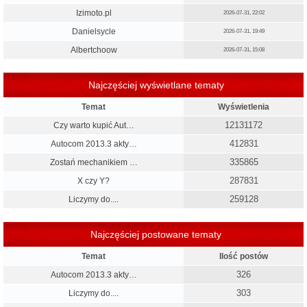
Izimoto.pl
2026-07-31, 22:02
Danielsycle
2026-07-31, 19:49
Albertchoow
2026-07-31, 15:08
Najczęściej wyświetlane tematy
Temat
Wyświetlenia
12131172
Czy warto kupić Aut…
412831
Autocom 2013.3 akty…
335865
Zostań mechanikiem …
287831
X czy Y?
259128
Liczymy do....
Najczęściej postowane tematy
Temat
Ilość postów
326
Autocom 2013.3 akty…
303
Liczymy do....