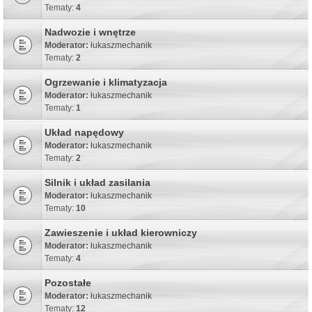
Tematy:
4
Nadwozie i wnętrze
Moderator:
łukaszmechanik
Tematy:
2
Ogrzewanie i klimatyzacja
Moderator:
łukaszmechanik
Tematy:
1
Układ napędowy
Moderator:
łukaszmechanik
Tematy:
2
Silnik i układ zasilania
Moderator:
łukaszmechanik
Tematy:
10
Zawieszenie i układ kierowniczy
Moderator:
łukaszmechanik
Tematy:
4
Pozostałe
Moderator:
łukaszmechanik
Tematy:
12