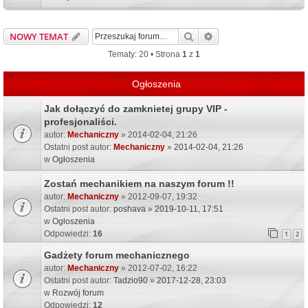
Szukaj
Wyszukiwanie zaawa
NOWY TEMAT
Tematy: 20 • Strona
1
z
1
Ogłoszenia
Jak dołączyć do zamknietej grupy VIP -
profesjonaliści.
autor:
Mechaniczny
» 2014-02-04, 21:26
Ostatni post autor:
Mechaniczny
»
2014-02-04, 21:26
w
Ogłoszenia
Zostań mechanikiem na naszym forum !!
autor:
Mechaniczny
» 2012-09-07, 19:32
Ostatni post autor:
poshava
»
2019-10-11, 17:51
w
Ogłoszenia
Odpowiedzi:
16
1
2
Gadżety forum mechanicznego
autor:
Mechaniczny
» 2012-07-02, 16:22
Ostatni post autor:
Tadzio90
»
2017-12-28, 23:03
w
Rozwój forum
Odpowiedzi:
12