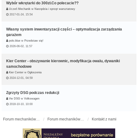
Wybór wkrętarki do 300zł.Co polecacie??
Uczeń Mechanik
w
Narzędzia i sprzęt warsztatowy
2017-01-24, 15:54
Własny system inwentaryzacji części – optymalizacja zarządzania
garażem
polo.blue
w
Przedstaw się!
2026-06-02, 11:57
Kier Center - obszywanie kierownic, modyfikacja owalu, dywaniki
samochodowe
Kier Center
w
Ogłoszenia
2024-12-01, 04:59
Zgrzyty DSG podczas redukcji
Vw DSG
w
Volkswagen
2018-10-10, 10:00
Forum mechaników samochodowych - forum-mechaniczne.pl
Forum mechaników samochodowych
Kontakt z nami