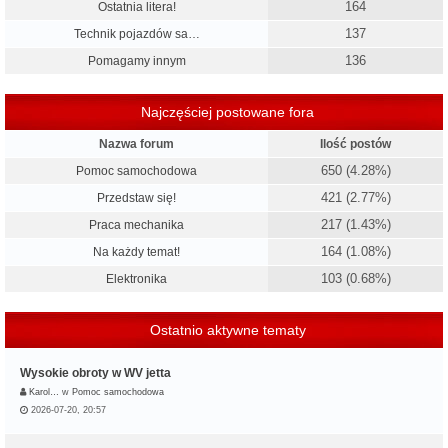
164
Ostatnia litera!
137
Technik pojazdów sa…
136
Pomagamy innym
Najczęściej postowane fora
Nazwa forum
Ilość postów
650 (4.28%)
Pomoc samochodowa
421 (2.77%)
Przedstaw się!
217 (1.43%)
Praca mechanika
164 (1.08%)
Na każdy temat!
103 (0.68%)
Elektronika
Ostatnio aktywne tematy
Wysokie obroty w WV jetta
Karol…
w
Pomoc samochodowa
2026-07-20, 20:57