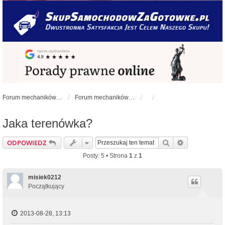
Forum mechaników samochodowych - forum-mechaniczne.pl
Forum mechaników samochodowych
Jaka terenówka?
Szukaj
Wyszukiwan
ODPOWIEDZ
Posty: 5 • Strona
1
z
1
misiek0212
Początkujący
2013-08-28, 13:13