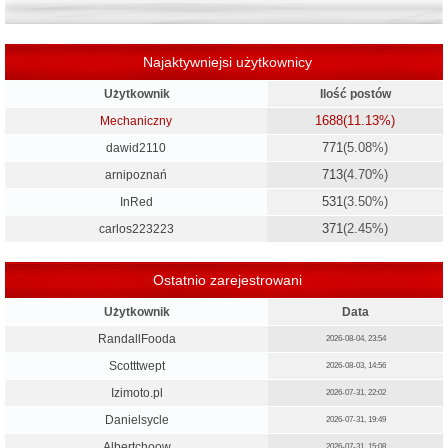
Najaktywniejsi użytkownicy
Użytkownik
Ilość postów
1688
(11.13%)
Mechaniczny
771
(5.08%)
dawid2110
713
(4.70%)
arnipoznań
531
(3.50%)
InRed
371
(2.45%)
carlos223223
Ostatnio zarejestrowani
Użytkownik
Data
RandallFooda
2026-08-04, 23:54
Scotttwept
2026-08-03, 14:56
Izimoto.pl
2026-07-31, 22:02
Danielsycle
2026-07-31, 19:49
Albertchoow
2026-07-31, 15:08