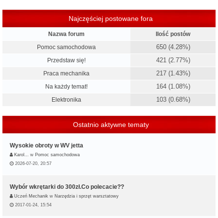
Najczęściej postowane fora
Nazwa forum
Ilość postów
650 (4.28%)
Pomoc samochodowa
421 (2.77%)
Przedstaw się!
217 (1.43%)
Praca mechanika
164 (1.08%)
Na każdy temat!
103 (0.68%)
Elektronika
Ostatnio aktywne tematy
Wysokie obroty w WV jetta
Karol…
w
Pomoc samochodowa
2026-07-20, 20:57
Wybór wkrętarki do 300zł.Co polecacie??
Uczeń Mechanik
w
Narzędzia i sprzęt warsztatowy
2017-01-24, 15:54