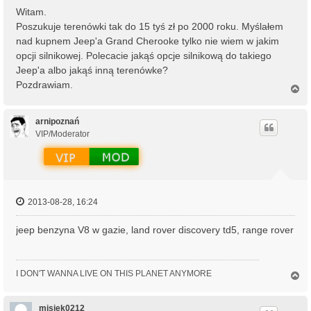
Witam.
Poszukuje terenówki tak do 15 tyś zł po 2000 roku. Myślałem
nad kupnem Jeep'a Grand Cherooke tylko nie wiem w jakim
opcji silnikowej. Polecacie jakąś opcje silnikową do takiego
Jeep'a albo jakąś inną terenówke?
Pozdrawiam.
N
a
g
ó
arnipoznań
r
VIP/Moderator
ę
2013-08-28, 16:24
jeep benzyna V8 w gazie, land rover discovery td5, range rover
I DON'T WANNA LIVE ON THIS PLANET ANYMORE
N
a
g
ó
misiek0212