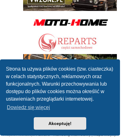
Strona ta używa plików cookies (tzw. ciasteczka)
w celach statystycznych, reklamowych oraz
funkcjonalnych. Warunki przechowywania lub
dostępu do plików cookies można określić w
ustawieniach przeglądarki internetowej.
Dowiedz się więcej
Akceptuję!
2010 - 2019 ©
Forum mechaników samochodowych
Współpraca: reklamanaportalu@gmail.com
Projekt i realizacja:
Adwave - marketing internetowy
|
Mapa witryny