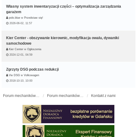
Własny system inwentaryzacji części – optymalizacja zarządzania
garażem
polo.blue
w
Przedstaw się!
2026-06-02, 11:57
Kier Center - obszywanie kierownic, modyfikacja owalu, dywaniki
samochodowe
Kier Center
w
Ogłoszenia
2024-12-01, 04:59
Zgrzyty DSG podczas redukcji
Vw DSG
w
Volkswagen
2018-10-10, 10:00
Forum mechaników samochodowych - forum-mechaniczne.pl
Forum mechaników samochodowych
Kontakt z nami