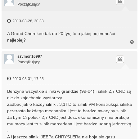
r
Początkujący
ę
2013-08-28, 20:38
A Grand Cherokee tak do 20 tyś, to o jakiej pojemności
najlepiej?
N
a
g
ó
szymon16997
r
Początkujący
ę
2013-08-31, 17:25
Benzyna wszystkie silniki w grandzie (99-04) i silnik 2,7 CRD są
nie do zajechania wystarczy
zadbać jak o każdy silnik . 3,1TD to silnik VM konstrukcja silnika
przerasta każdego mechanika i jest to bardzo awaryjny silnik .
Ja bym Ci polecił 2,7 CRD jest dość ekonomiczny i nie brakuje
mu mocy jest to silnik mercedesa i jest bardzo udaną jednostką
.
A i jeszcze silniki JEEPa CHRYSLERa nie boją się gazu .