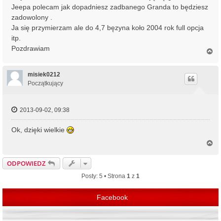
Jeepa polecam jak dopadniesz zadbanego Granda to będziesz
zadowolony .
Ja się przymierzam ale do 4,7 bęzyna koło 2004 rok full opcja
itp.
Pozdrawiam
N
a
g
ó
misiek0212
r
Początkujący
ę
2013-09-02, 09:38
Ok, dzięki wielkie
N
a
g
ODPOWIEDZ
ó
r
Posty: 5 • Strona
1
z
1
ę
Facebook