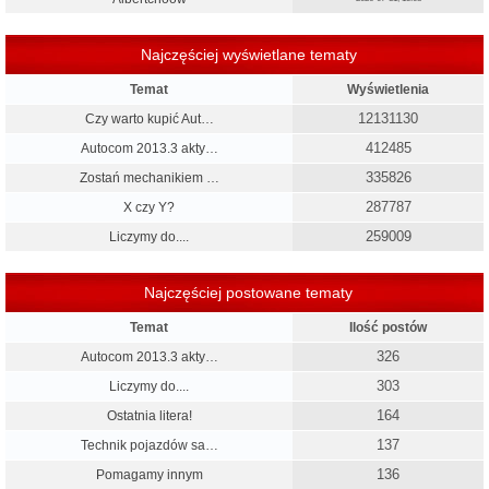
Najczęściej wyświetlane tematy
Temat
Wyświetlenia
12131130
Czy warto kupić Aut…
412485
Autocom 2013.3 akty…
335826
Zostań mechanikiem …
287787
X czy Y?
259009
Liczymy do....
Najczęściej postowane tematy
Temat
Ilość postów
326
Autocom 2013.3 akty…
303
Liczymy do....
164
Ostatnia litera!
137
Technik pojazdów sa…
136
Pomagamy innym