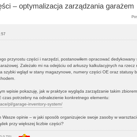
ęści – optymalizacja zarządzania garażem
zukiwanie zaawansowane
Pos
:57
ego przyrostu części i narzędzi, postanowiłem opracować dedykowany
garażowej. Zależało mi na odejściu od arkuszy kalkulacyjnych na rzecz 
na szybki wgląd w stany magazynowe, numery części OE oraz statusy 
chodem.
m wpisie pokazuję, jak w praktyce wygląda zarządzanie takim zbiorem
ć czas potrzebny na odnalezienie konkretnego elementu:
pace/pl/garage-inventory-system/
Wasze opinie – w jaki sposób organizujecie swoje zasoby w warsztaci
ek przy większej liczbie części?
2.0 TSI