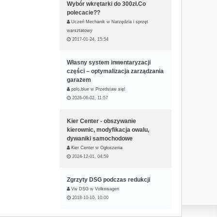
Wybór wkrętarki do 300zł.Co
polecacie??
Uczeń Mechanik
w
Narzędzia i sprzęt
warsztatowy
2017-01-24, 15:54
Własny system inwentaryzacji
części – optymalizacja zarządzania
garażem
polo.blue
w
Przedstaw się!
2026-06-02, 11:57
Kier Center - obszywanie
kierownic, modyfikacja owalu,
dywaniki samochodowe
Kier Center
w
Ogłoszenia
2024-12-01, 04:59
Zgrzyty DSG podczas redukcji
Vw DSG
w
Volkswagen
2018-10-10, 10:00