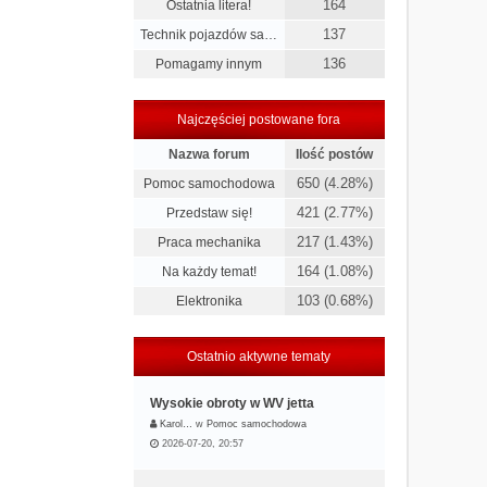
164
Ostatnia litera!
137
Technik pojazdów sa…
136
Pomagamy innym
Najczęściej postowane fora
Nazwa forum
Ilość postów
650 (4.28%)
Pomoc samochodowa
421 (2.77%)
Przedstaw się!
217 (1.43%)
Praca mechanika
164 (1.08%)
Na każdy temat!
103 (0.68%)
Elektronika
Ostatnio aktywne tematy
Wysokie obroty w WV jetta
Karol…
w
Pomoc samochodowa
2026-07-20, 20:57