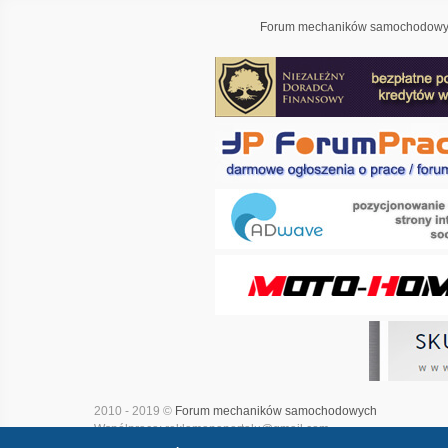
Forum mechaników samochodowyc
2010 - 2019 ©
Forum mechaników samochodowych
Współpraca: reklamanaportalu@gmail.com
Projekt i realizacja:
Adwave - marketing internetowy
|
Mapa witry