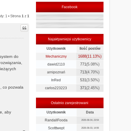
Facebook
ty: 1 • Strona
1
z
1
Najaktywniejsi użytkownicy
Użytkownik
Ilość postów
 system do
1688
(11.13%)
Mechaniczny
rozwiązania,
771
(5.08%)
dawid2110
bieżących
713
(4.70%)
arnipoznań
531
(3.50%)
InRed
, co pozwala
371
(2.45%)
carlos223223
Ostatnio zarejestrowani
e, aby
Użytkownik
Data
RandallFooda
2026-08-04, 23:54
Scotttwept
2026-08-03, 14:56