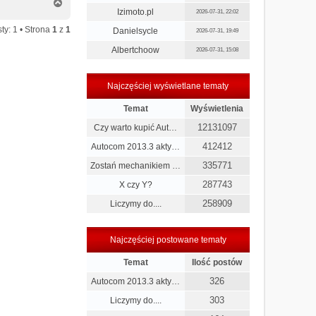
N
Izimoto.pl
a
2026-07-31, 22:02
g
ty: 1 • Strona
1
z
1
Danielsycle
2026-07-31, 19:49
ó
r
Albertchoow
2026-07-31, 15:08
ę
Najczęściej wyświetlane tematy
Temat
Wyświetlenia
12131097
Czy warto kupić Aut…
412412
Autocom 2013.3 akty…
335771
Zostań mechanikiem …
287743
X czy Y?
258909
Liczymy do....
Najczęściej postowane tematy
Temat
Ilość postów
326
Autocom 2013.3 akty…
303
Liczymy do....