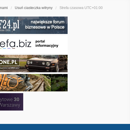
 nami
Usuń ciasteczka witryny
Strefa czasowa
UTC+01:00