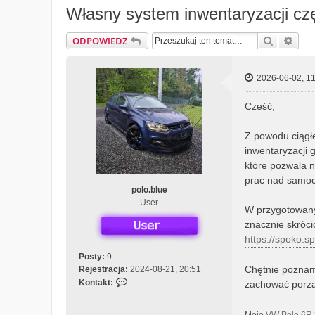
Własny system inwentaryzacji cz
Szukaj
Wys
ODPOWIEDZ
2026-06-02, 11
Cześć,
Z powodu ciągł
inwentaryzacji 
które pozwala 
prac nad samo
polo.blue
User
W przygotowany
znacznie skróci
https://spoko.s
Posty:
9
Chętnie poznam 
Rejestracja:
2024-08-21, 20:51
S
Kontakt:
zachować porząd
k
o
Moje
VW Polo 6R 