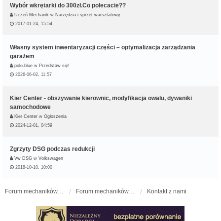
Wybór wkrętarki do 300zł.Co polecacie??
Uczeń Mechanik
w
Narzędzia i sprzęt warsztatowy
2017-01-24, 15:54
Własny system inwentaryzacji części – optymalizacja zarządzania
garażem
polo.blue
w
Przedstaw się!
2026-06-02, 11:57
Kier Center - obszywanie kierownic, modyfikacja owalu, dywaniki
samochodowe
Kier Center
w
Ogłoszenia
2024-12-01, 04:59
Zgrzyty DSG podczas redukcji
Vw DSG
w
Volkswagen
2018-10-10, 10:00
Forum mechaników samochodowych - forum-mechaniczne.pl
Forum mechaników samochodowych
Kontakt z nami