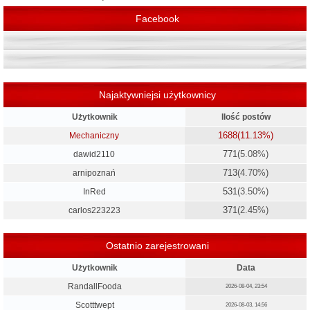
Facebook
Najaktywniejsi użytkownicy
Użytkownik
Ilość postów
1688
(11.13%)
Mechaniczny
771
(5.08%)
dawid2110
713
(4.70%)
arnipoznań
531
(3.50%)
InRed
371
(2.45%)
carlos223223
Ostatnio zarejestrowani
Użytkownik
Data
RandallFooda
2026-08-04, 23:54
Scotttwept
2026-08-03, 14:56