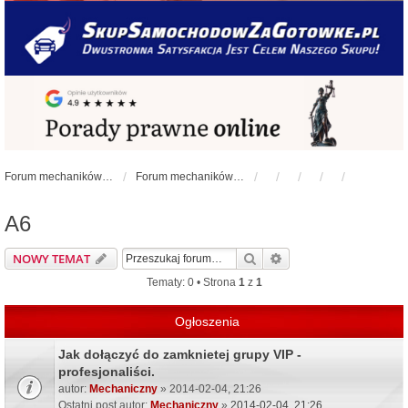
Forum mechaników samochodowych - forum-mechaniczne.pl
Forum mechaników samochodowych
A6
Szukaj
Wyszukiwanie zaawa
NOWY TEMAT
Tematy: 0 • Strona
1
z
1
Ogłoszenia
Jak dołączyć do zamknietej grupy VIP -
profesjonaliści.
autor:
Mechaniczny
» 2014-02-04, 21:26
Ostatni post autor:
Mechaniczny
»
2014-02-04, 21:26