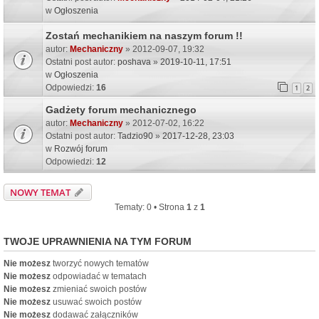
w
Ogłoszenia
Zostań mechanikiem na naszym forum !!
autor:
Mechaniczny
» 2012-09-07, 19:32
Ostatni post autor:
poshava
»
2019-10-11, 17:51
w
Ogłoszenia
Odpowiedzi:
16
1
2
Gadżety forum mechanicznego
autor:
Mechaniczny
» 2012-07-02, 16:22
Ostatni post autor:
Tadzio90
»
2017-12-28, 23:03
w
Rozwój forum
Odpowiedzi:
12
NOWY TEMAT
Tematy: 0 • Strona
1
z
1
TWOJE UPRAWNIENIA NA TYM FORUM
Nie możesz
tworzyć nowych tematów
Nie możesz
odpowiadać w tematach
Nie możesz
zmieniać swoich postów
Nie możesz
usuwać swoich postów
Nie możesz
dodawać załączników