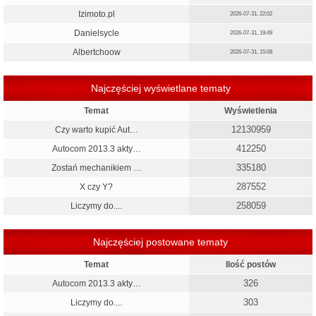
Izimoto.pl
2026-07-31, 22:02
Danielsycle
2026-07-31, 19:49
Albertchoow
2026-07-31, 15:08
Najczęściej wyświetlane tematy
Temat
Wyświetlenia
12130959
Czy warto kupić Aut…
412250
Autocom 2013.3 akty…
335180
Zostań mechanikiem …
287552
X czy Y?
258059
Liczymy do....
Najczęściej postowane tematy
Temat
Ilość postów
326
Autocom 2013.3 akty…
303
Liczymy do....