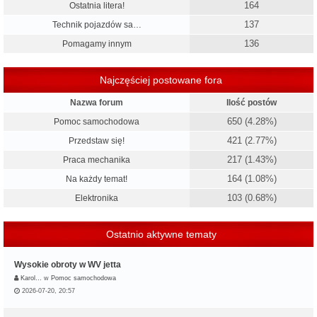
164
Ostatnia litera!
137
Technik pojazdów sa…
136
Pomagamy innym
Najczęściej postowane fora
Nazwa forum
Ilość postów
650 (4.28%)
Pomoc samochodowa
421 (2.77%)
Przedstaw się!
217 (1.43%)
Praca mechanika
164 (1.08%)
Na każdy temat!
103 (0.68%)
Elektronika
Ostatnio aktywne tematy
Wysokie obroty w WV jetta
Karol…
w
Pomoc samochodowa
2026-07-20, 20:57