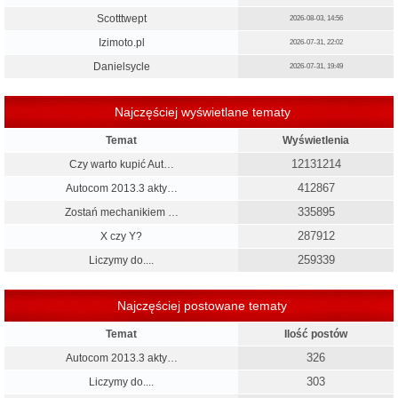
Scotttwept
2026-08-03, 14:56
Izimoto.pl
2026-07-31, 22:02
Danielsycle
2026-07-31, 19:49
Najczęściej wyświetlane tematy
Temat
Wyświetlenia
12131214
Czy warto kupić Aut…
412867
Autocom 2013.3 akty…
335895
Zostań mechanikiem …
287912
X czy Y?
259339
Liczymy do....
Najczęściej postowane tematy
Temat
Ilość postów
326
Autocom 2013.3 akty…
303
Liczymy do....