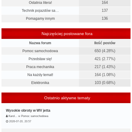
164
Ostatnia litera!
137
Technik pojazdów sa…
136
Pomagamy innym
Najczęściej postowane fora
Nazwa forum
Ilość postów
650 (4.28%)
Pomoc samochodowa
421 (2.77%)
Przedstaw się!
217 (1.43%)
Praca mechanika
164 (1.08%)
Na każdy temat!
103 (0.68%)
Elektronika
Ostatnio aktywne tematy
Wysokie obroty w WV jetta
Karol…
w
Pomoc samochodowa
2026-07-20, 20:57