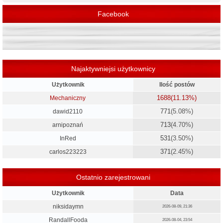
Facebook
Najaktywniejsi użytkownicy
Użytkownik
Ilość postów
1688
(11.13%)
Mechaniczny
771
(5.08%)
dawid2110
713
(4.70%)
arnipoznań
531
(3.50%)
InRed
371
(2.45%)
carlos223223
Ostatnio zarejestrowani
Użytkownik
Data
niksidaymn
2026-08-09, 21:36
RandallFooda
2026-08-04, 23:54