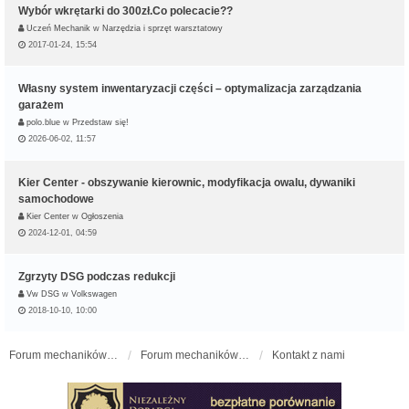
Wybór wkrętarki do 300zł.Co polecacie??
Uczeń Mechanik
w
Narzędzia i sprzęt warsztatowy
2017-01-24, 15:54
Własny system inwentaryzacji części – optymalizacja zarządzania
garażem
polo.blue
w
Przedstaw się!
2026-06-02, 11:57
Kier Center - obszywanie kierownic, modyfikacja owalu, dywaniki
samochodowe
Kier Center
w
Ogłoszenia
2024-12-01, 04:59
Zgrzyty DSG podczas redukcji
Vw DSG
w
Volkswagen
2018-10-10, 10:00
Forum mechaników samochodowych - forum-mechaniczne.pl
Forum mechaników samochodowych
Kontakt z nami