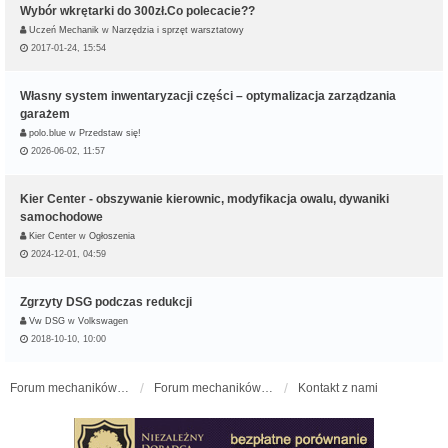
Wybór wkrętarki do 300zł.Co polecacie??
Uczeń Mechanik
w
Narzędzia i sprzęt warsztatowy
2017-01-24, 15:54
Własny system inwentaryzacji części – optymalizacja zarządzania
garażem
polo.blue
w
Przedstaw się!
2026-06-02, 11:57
Kier Center - obszywanie kierownic, modyfikacja owalu, dywaniki
samochodowe
Kier Center
w
Ogłoszenia
2024-12-01, 04:59
Zgrzyty DSG podczas redukcji
Vw DSG
w
Volkswagen
2018-10-10, 10:00
Forum mechaników samochodowych - forum-mechaniczne.pl
Forum mechaników samochodowych
Kontakt z nami