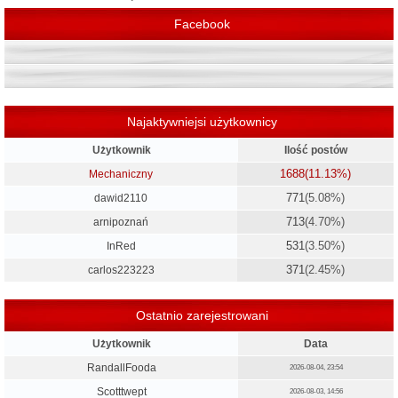
Facebook
Najaktywniejsi użytkownicy
Użytkownik
Ilość postów
1688
(11.13%)
Mechaniczny
771
(5.08%)
dawid2110
713
(4.70%)
arnipoznań
531
(3.50%)
InRed
371
(2.45%)
carlos223223
Ostatnio zarejestrowani
Użytkownik
Data
RandallFooda
2026-08-04, 23:54
Scotttwept
2026-08-03, 14:56