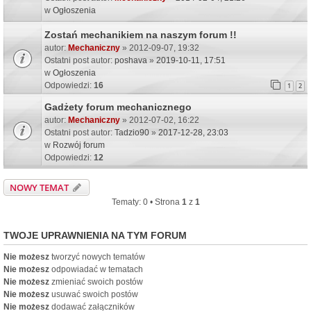
w
Ogłoszenia
Zostań mechanikiem na naszym forum !!
autor:
Mechaniczny
» 2012-09-07, 19:32
Ostatni post autor:
poshava
»
2019-10-11, 17:51
w
Ogłoszenia
Odpowiedzi:
16
1
2
Gadżety forum mechanicznego
autor:
Mechaniczny
» 2012-07-02, 16:22
Ostatni post autor:
Tadzio90
»
2017-12-28, 23:03
w
Rozwój forum
Odpowiedzi:
12
NOWY TEMAT
Tematy: 0 • Strona
1
z
1
TWOJE UPRAWNIENIA NA TYM FORUM
Nie możesz
tworzyć nowych tematów
Nie możesz
odpowiadać w tematach
Nie możesz
zmieniać swoich postów
Nie możesz
usuwać swoich postów
Nie możesz
dodawać załączników