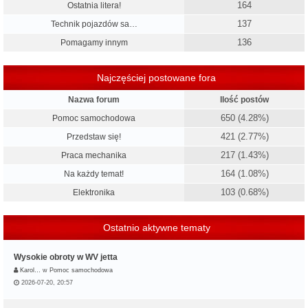
164
Ostatnia litera!
137
Technik pojazdów sa…
136
Pomagamy innym
Najczęściej postowane fora
Nazwa forum
Ilość postów
650 (4.28%)
Pomoc samochodowa
421 (2.77%)
Przedstaw się!
217 (1.43%)
Praca mechanika
164 (1.08%)
Na każdy temat!
103 (0.68%)
Elektronika
Ostatnio aktywne tematy
Wysokie obroty w WV jetta
Karol…
w
Pomoc samochodowa
2026-07-20, 20:57