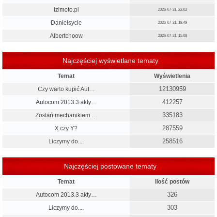
Izimoto.pl
2026-07-31, 22:02
Danielsycle
2026-07-31, 19:49
Albertchoow
2026-07-31, 15:08
Najczęściej wyświetlane tematy
Temat
Wyświetlenia
12130959
Czy warto kupić Aut…
412257
Autocom 2013.3 akty…
335183
Zostań mechanikiem …
287559
X czy Y?
258516
Liczymy do....
Najczęściej postowane tematy
Temat
Ilość postów
326
Autocom 2013.3 akty…
303
Liczymy do....