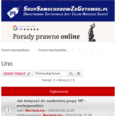
Forum mechaników samochodowych - forum-mechaniczne.pl
Forum mechaników samochodowych
Uno
Szukaj
Wyszukiwanie zaawa
NOWY TEMAT
Tematy: 0 • Strona
1
z
1
Ogłoszenia
Jak dołączyć do zamknietej grupy VIP -
profesjonaliści.
autor:
Mechaniczny
» 2014-02-04, 21:26
Ostatni post autor:
Mechaniczny
»
2014-02-04, 21:26