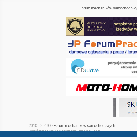
Forum mechaników samochodowyc
2010 - 2019 ©
Forum mechaników samochodowych
Współpraca: reklamanaportalu@gmail.com
Projekt i realizacja:
Adwave - marketing internetowy
|
Mapa witry