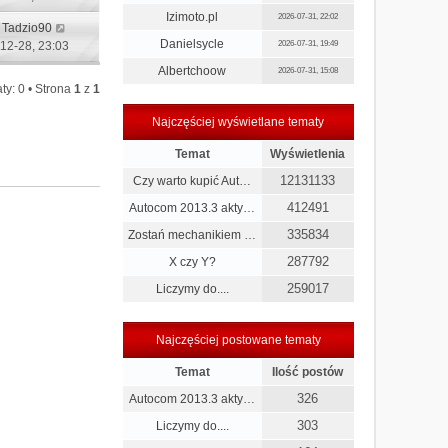
Izimoto.pl
2026-07-31, 22:02
:
Tadzio90
Danielsycle
12-28, 23:03
2026-07-31, 19:49
Albertchoow
2026-07-31, 15:08
ty: 0 • Strona
1
z
1
Najczęściej wyświetlane tematy
Temat
Wyświetlenia
12131133
Czy warto kupić Aut…
412491
Autocom 2013.3 akty…
335834
Zostań mechanikiem …
287792
X czy Y?
259017
Liczymy do....
Najczęściej postowane tematy
Temat
Ilość postów
326
Autocom 2013.3 akty…
303
Liczymy do....