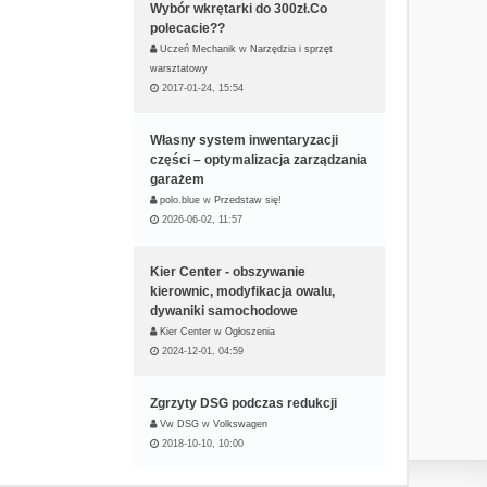
Wybór wkrętarki do 300zł.Co
polecacie??
Uczeń Mechanik
w
Narzędzia i sprzęt
warsztatowy
2017-01-24, 15:54
Własny system inwentaryzacji
części – optymalizacja zarządzania
garażem
polo.blue
w
Przedstaw się!
2026-06-02, 11:57
Kier Center - obszywanie
kierownic, modyfikacja owalu,
dywaniki samochodowe
Kier Center
w
Ogłoszenia
2024-12-01, 04:59
Zgrzyty DSG podczas redukcji
Vw DSG
w
Volkswagen
2018-10-10, 10:00