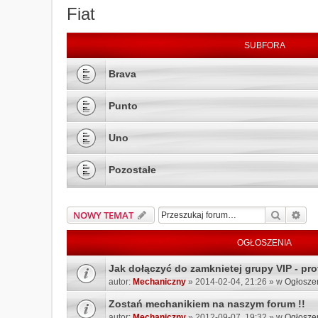
Fiat
SUBFORA
Brava
Punto
Uno
Pozostałe
Szukaj
Wys
NOWY TEMAT
OGŁOSZENIA
Jak dołączyć do zamknietej grupy VIP - prof
autor:
Mechaniczny
» 2014-02-04, 21:26 » w
Ogłosze
Zostań mechanikiem na naszym forum !!
autor:
Mechaniczny
» 2012-09-07, 19:32 » w
Ogłosze