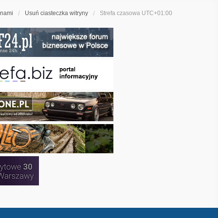
 nami
Usuń ciasteczka witryny
Strefa czasowa
UTC+01:00