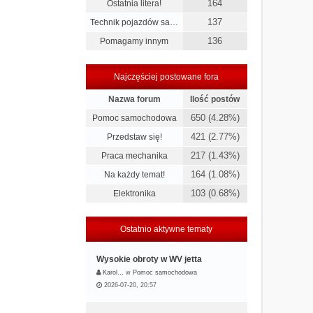
164
Ostatnia litera!
137
Technik pojazdów sa…
136
Pomagamy innym
Najczęściej postowane fora
Nazwa forum
Ilość postów
650 (4.28%)
Pomoc samochodowa
421 (2.77%)
Przedstaw się!
217 (1.43%)
Praca mechanika
164 (1.08%)
Na każdy temat!
103 (0.68%)
Elektronika
Ostatnio aktywne tematy
Wysokie obroty w WV jetta
Karol…
w
Pomoc samochodowa
2026-07-20, 20:57