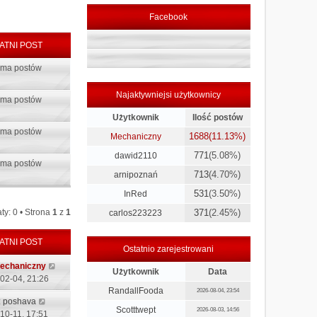
Facebook
ATNI POST
 ma postów
Najaktywniejsi użytkownicy
 ma postów
Użytkownik
Ilość postów
 ma postów
1688
(11.13%)
Mechaniczny
771
(5.08%)
dawid2110
 ma postów
713
(4.70%)
arnipoznań
531
(3.50%)
InRed
ty: 0 • Strona
1
z
1
371
(2.45%)
carlos223223
ATNI POST
Ostatnio zarejestrowani
echaniczny
Użytkownik
Data
02-04, 21:26
RandallFooda
2026-08-04, 23:54
:
poshava
Scotttwept
2026-08-03, 14:56
10-11, 17:51