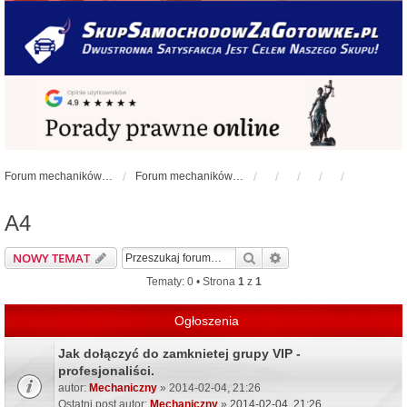
Forum mechaników samochodowych - forum-mechaniczne.pl
Forum mechaników samochodowych
A4
Szukaj
Wyszukiwanie zaawa
NOWY TEMAT
Tematy: 0 • Strona
1
z
1
Ogłoszenia
Jak dołączyć do zamknietej grupy VIP -
profesjonaliści.
autor:
Mechaniczny
» 2014-02-04, 21:26
Ostatni post autor:
Mechaniczny
»
2014-02-04, 21:26