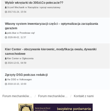
Wybór wkrętarki do 300zł.Co polecacie??
Uczeń Mechanik
w
Narzędzia i sprzęt warsztatowy
2017-01-24, 15:54
Własny system inwentaryzacji części – optymalizacja zarządzania
garażem
polo.blue
w
Przedstaw się!
2026-06-02, 11:57
Kier Center - obszywanie kierownic, modyfikacja owalu, dywaniki
samochodowe
Kier Center
w
Ogłoszenia
2024-12-01, 04:59
Zgrzyty DSG podczas redukcji
Vw DSG
w
Volkswagen
2018-10-10, 10:00
Forum mechaników samochodowych - forum-mechaniczne.pl
Forum mechaników samochodowych
Kontakt z nami