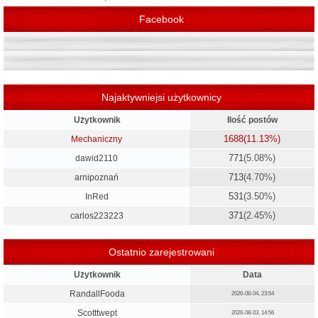
Facebook
Najaktywniejsi użytkownicy
Użytkownik
Ilość postów
1688
(11.13%)
Mechaniczny
771
(5.08%)
dawid2110
713
(4.70%)
arnipoznań
531
(3.50%)
InRed
371
(2.45%)
carlos223223
Ostatnio zarejestrowani
Użytkownik
Data
RandallFooda
2026-08-04, 23:54
Scotttwept
2026-08-03, 14:56