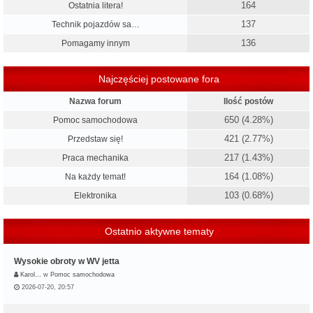
164
Ostatnia litera!
137
Technik pojazdów sa…
136
Pomagamy innym
Najczęściej postowane fora
Nazwa forum
Ilość postów
650 (4.28%)
Pomoc samochodowa
421 (2.77%)
Przedstaw się!
217 (1.43%)
Praca mechanika
164 (1.08%)
Na każdy temat!
103 (0.68%)
Elektronika
Ostatnio aktywne tematy
Wysokie obroty w WV jetta
Karol…
w
Pomoc samochodowa
2026-07-20, 20:57