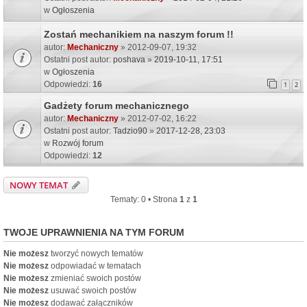
w
Ogłoszenia
Zostań mechanikiem na naszym forum !!
autor:
Mechaniczny
» 2012-09-07, 19:32
Ostatni post autor:
poshava
»
2019-10-11, 17:51
w
Ogłoszenia
Odpowiedzi:
16
1
2
Gadżety forum mechanicznego
autor:
Mechaniczny
» 2012-07-02, 16:22
Ostatni post autor:
Tadzio90
»
2017-12-28, 23:03
w
Rozwój forum
Odpowiedzi:
12
NOWY TEMAT
Tematy: 0 • Strona
1
z
1
TWOJE UPRAWNIENIA NA TYM FORUM
Nie możesz
tworzyć nowych tematów
Nie możesz
odpowiadać w tematach
Nie możesz
zmieniać swoich postów
Nie możesz
usuwać swoich postów
Nie możesz
dodawać załączników