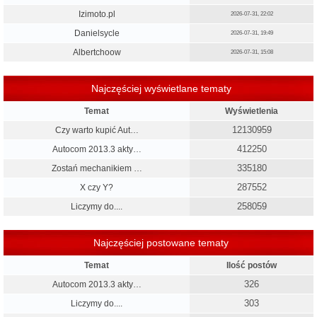
Izimoto.pl
2026-07-31, 22:02
Danielsycle
2026-07-31, 19:49
Albertchoow
2026-07-31, 15:08
Najczęściej wyświetlane tematy
Temat
Wyświetlenia
12130959
Czy warto kupić Aut…
412250
Autocom 2013.3 akty…
335180
Zostań mechanikiem …
287552
X czy Y?
258059
Liczymy do....
Najczęściej postowane tematy
Temat
Ilość postów
326
Autocom 2013.3 akty…
303
Liczymy do....