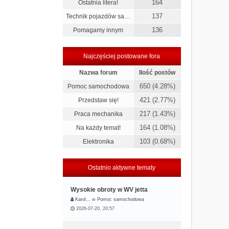
164
Ostatnia litera!
137
Technik pojazdów sa…
136
Pomagamy innym
Najczęściej postowane fora
Nazwa forum
Ilość postów
650 (4.28%)
Pomoc samochodowa
421 (2.77%)
Przedstaw się!
217 (1.43%)
Praca mechanika
164 (1.08%)
Na każdy temat!
103 (0.68%)
Elektronika
Ostatnio aktywne tematy
Wysokie obroty w WV jetta
Karol…
w
Pomoc samochodowa
2026-07-20, 20:57