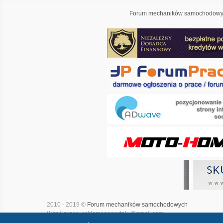
Forum mechaników samochodowyc
2010 - 2019 ©
Forum mechaników samochodowych
Współpraca: reklamanaportalu@gmail.com
Projekt i realizacja:
Adwave - marketing internetowy
|
Mapa witry