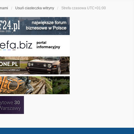
 nami
Usuń ciasteczka witryny
Strefa czasowa
UTC+01:00