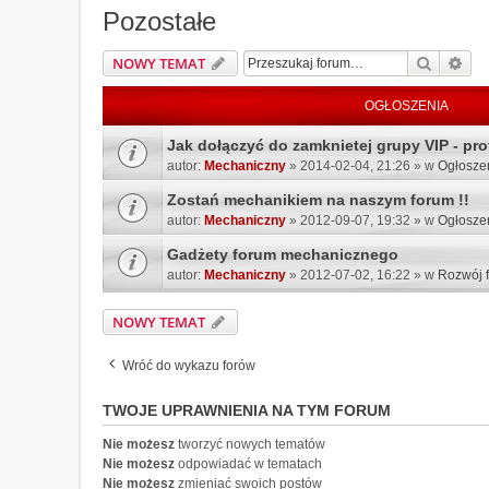
Pozostałe
Szukaj
Wys
NOWY TEMAT
OGŁOSZENIA
Jak dołączyć do zamknietej grupy VIP - prof
autor:
Mechaniczny
» 2014-02-04, 21:26 » w
Ogłosze
Zostań mechanikiem na naszym forum !!
autor:
Mechaniczny
» 2012-09-07, 19:32 » w
Ogłosze
Gadżety forum mechanicznego
autor:
Mechaniczny
» 2012-07-02, 16:22 » w
Rozwój 
NOWY TEMAT
Wróć do wykazu forów
TWOJE UPRAWNIENIA NA TYM FORUM
Nie możesz
tworzyć nowych tematów
Nie możesz
odpowiadać w tematach
Nie możesz
zmieniać swoich postów