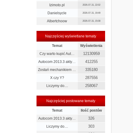
Izimoto.pl
2026-07-31, 22:02
Danielsycle
2026-07-31, 19:49
Albertchoow
2026-07-31, 15:08
Najczęściej wyświetlane tematy
Temat
Wyświetlenia
12130959
Czy warto kupić Aut…
412255
Autocom 2013.3 akty…
335180
Zostań mechanikiem …
287556
X czy Y?
258067
Liczymy do....
Najczęściej postowane tematy
Temat
Ilość postów
326
Autocom 2013.3 akty…
303
Liczymy do....