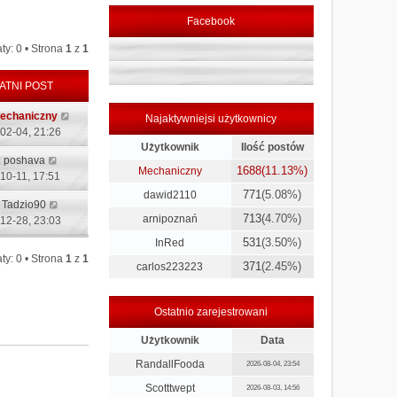
Facebook
ty: 0 • Strona
1
z
1
ATNI POST
echaniczny
Najaktywniejsi użytkownicy
02-04, 21:26
Użytkownik
Ilość postów
:
poshava
1688
(11.13%)
Mechaniczny
10-11, 17:51
771
(5.08%)
dawid2110
:
Tadzio90
713
(4.70%)
arnipoznań
12-28, 23:03
531
(3.50%)
InRed
ty: 0 • Strona
1
z
1
371
(2.45%)
carlos223223
Ostatnio zarejestrowani
Użytkownik
Data
RandallFooda
2026-08-04, 23:54
Scotttwept
2026-08-03, 14:56