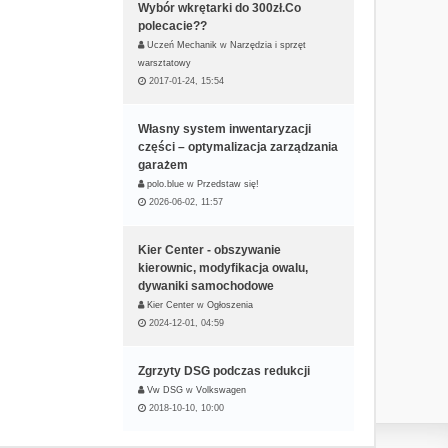
Wybór wkrętarki do 300zł.Co
polecacie??
Uczeń Mechanik
w
Narzędzia i sprzęt
warsztatowy
2017-01-24, 15:54
Własny system inwentaryzacji
części – optymalizacja zarządzania
garażem
polo.blue
w
Przedstaw się!
2026-06-02, 11:57
Kier Center - obszywanie
kierownic, modyfikacja owalu,
dywaniki samochodowe
Kier Center
w
Ogłoszenia
2024-12-01, 04:59
Zgrzyty DSG podczas redukcji
Vw DSG
w
Volkswagen
2018-10-10, 10:00