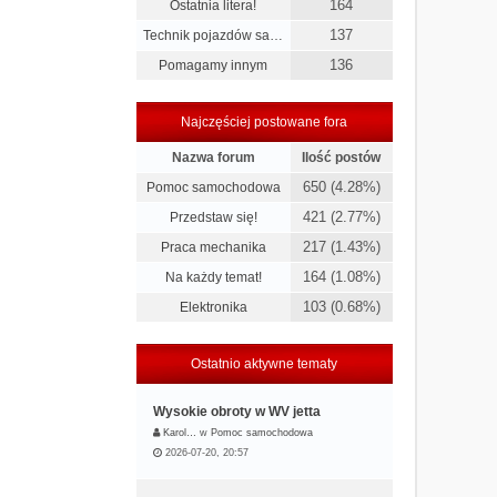
164
Ostatnia litera!
137
Technik pojazdów sa…
136
Pomagamy innym
Najczęściej postowane fora
Nazwa forum
Ilość postów
650 (4.28%)
Pomoc samochodowa
421 (2.77%)
Przedstaw się!
217 (1.43%)
Praca mechanika
164 (1.08%)
Na każdy temat!
103 (0.68%)
Elektronika
Ostatnio aktywne tematy
Wysokie obroty w WV jetta
Karol…
w
Pomoc samochodowa
2026-07-20, 20:57