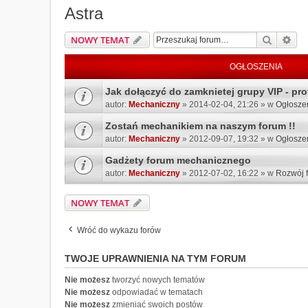
Astra
Szukaj
Wys
NOWY TEMAT
OGŁOSZENIA
Jak dołączyć do zamknietej grupy VIP - prof
autor:
Mechaniczny
» 2014-02-04, 21:26 » w
Ogłosze
Zostań mechanikiem na naszym forum !!
autor:
Mechaniczny
» 2012-09-07, 19:32 » w
Ogłosze
Gadżety forum mechanicznego
autor:
Mechaniczny
» 2012-07-02, 16:22 » w
Rozwój 
NOWY TEMAT
Wróć do wykazu forów
TWOJE UPRAWNIENIA NA TYM FORUM
Nie możesz
tworzyć nowych tematów
Nie możesz
odpowiadać w tematach
Nie możesz
zmieniać swoich postów