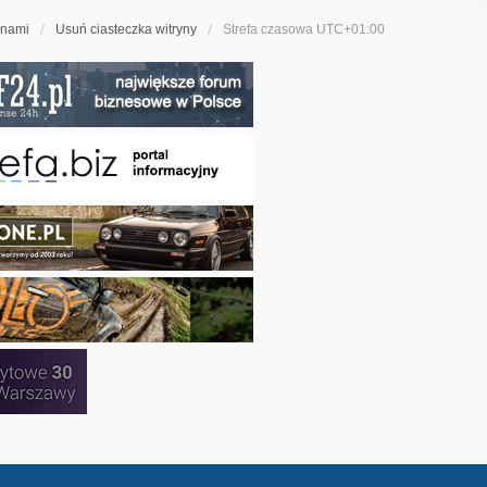
 nami
Usuń ciasteczka witryny
Strefa czasowa
UTC+01:00