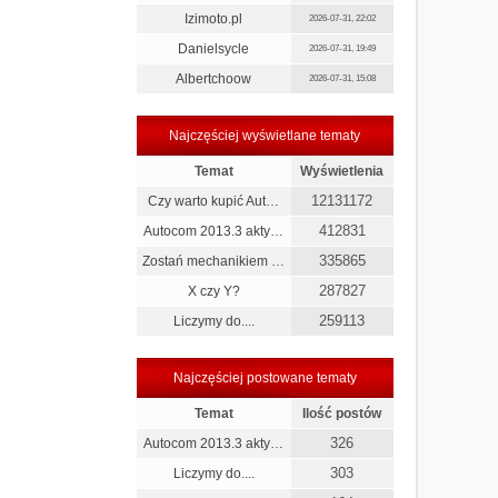
Izimoto.pl
2026-07-31, 22:02
Danielsycle
2026-07-31, 19:49
Albertchoow
2026-07-31, 15:08
Najczęściej wyświetlane tematy
Temat
Wyświetlenia
12131172
Czy warto kupić Aut…
412831
Autocom 2013.3 akty…
335865
Zostań mechanikiem …
287827
X czy Y?
259113
Liczymy do....
Najczęściej postowane tematy
Temat
Ilość postów
326
Autocom 2013.3 akty…
303
Liczymy do....