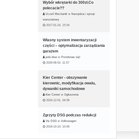
Wybór wkrętarki do 300zł.Co
polecacie??
Uczeń Mechanik
w
Narzędzia i sprzęt
warsztatowy
2017-01-24, 15:54
Własny system inwentaryzacji
części – optymalizacja zarządzania
garażem
polo.blue
w
Przedstaw się!
2026-06-02, 11:57
Kier Center - obszywanie
kierownic, modyfikacja owalu,
dywaniki samochodowe
Kier Center
w
Ogłoszenia
2024-12-01, 04:59
Zgrzyty DSG podczas redukcji
Vw DSG
w
Volkswagen
2018-10-10, 10:00