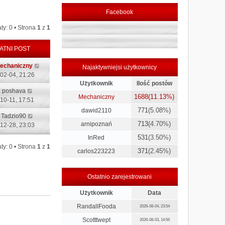
Facebook
ty: 0 • Strona
1
z
1
ATNI POST
echaniczny
Najaktywniejsi użytkownicy
02-04, 21:26
Użytkownik
Ilość postów
:
poshava
1688
(11.13%)
Mechaniczny
10-11, 17:51
771
(5.08%)
dawid2110
:
Tadzio90
713
(4.70%)
arnipoznań
12-28, 23:03
531
(3.50%)
InRed
ty: 0 • Strona
1
z
1
371
(2.45%)
carlos223223
Ostatnio zarejestrowani
Użytkownik
Data
RandallFooda
2026-08-04, 23:54
Scotttwept
2026-08-03, 14:56