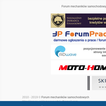
Forum mechaników samochodowyc
2010 - 2019 ©
Forum mechaników samochodowych
Współpraca: reklamanaportalu@gmail.com
Projekt i realizacja:
Adwave - marketing internetowy
|
Mapa witry