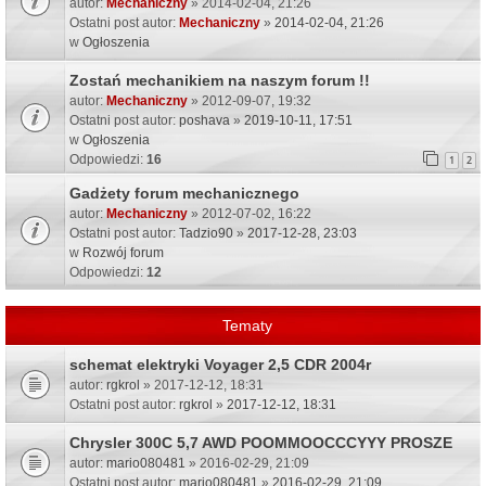
autor:
Mechaniczny
» 2014-02-04, 21:26
Ostatni post autor:
Mechaniczny
»
2014-02-04, 21:26
w
Ogłoszenia
Zostań mechanikiem na naszym forum !!
autor:
Mechaniczny
» 2012-09-07, 19:32
Ostatni post autor:
poshava
»
2019-10-11, 17:51
w
Ogłoszenia
Odpowiedzi:
16
1
2
Gadżety forum mechanicznego
autor:
Mechaniczny
» 2012-07-02, 16:22
Ostatni post autor:
Tadzio90
»
2017-12-28, 23:03
w
Rozwój forum
Odpowiedzi:
12
Tematy
schemat elektryki Voyager 2,5 CDR 2004r
autor:
rgkrol
» 2017-12-12, 18:31
Ostatni post autor:
rgkrol
»
2017-12-12, 18:31
Chrysler 300C 5,7 AWD POOMMOOCCCYYY PROSZE
autor:
mario080481
» 2016-02-29, 21:09
Ostatni post autor:
mario080481
»
2016-02-29, 21:09