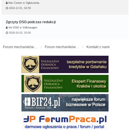
Kier Center
w
Ogłoszenia
2024-12-01, 04:59
Zgrzyty DSG podczas redukcji
Vw DSG
w
Volkswagen
2018-10-10, 10:00
Forum mechaników samochodowych - forum-mechaniczne.pl
Forum mechaników samochodowych
Kontakt z nami