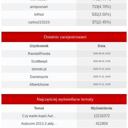
713
(4.70%)
arnipoznań
531
(3.50%)
InRed
371
(2.45%)
carlos223223
Ostatnio zarejestrowani
Użytkownik
Data
RandallFooda
2026-08-04, 23:54
Scotttwept
2026-08-03, 14:56
Izimoto.pl
2026-07-31, 22:02
Danielsycle
2026-07-31, 19:49
Albertchoow
2026-07-31, 15:08
Najczęściej wyświetlane tematy
Temat
Wyświetlenia
12131072
Czy warto kupić Aut…
412404
Autocom 2013.3 akty…