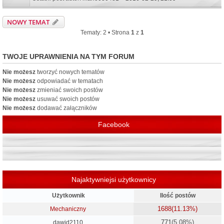
NOWY TEMAT
Tematy: 2 • Strona
1
z
1
TWOJE UPRAWNIENIA NA TYM FORUM
Nie możesz
tworzyć nowych tematów
Nie możesz
odpowiadać w tematach
Nie możesz
zmieniać swoich postów
Nie możesz
usuwać swoich postów
Nie możesz
dodawać załączników
Facebook
Najaktywniejsi użytkownicy
Użytkownik
Ilość postów
1688
(11.13%)
Mechaniczny
771
(5.08%)
dawid2110