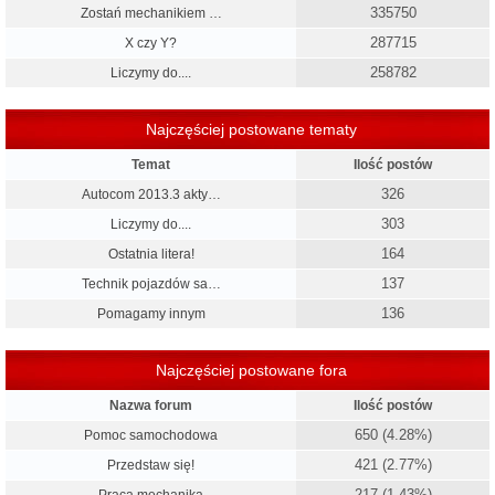
335750
Zostań mechanikiem …
287715
X czy Y?
258782
Liczymy do....
Najczęściej postowane tematy
Temat
Ilość postów
326
Autocom 2013.3 akty…
303
Liczymy do....
164
Ostatnia litera!
137
Technik pojazdów sa…
136
Pomagamy innym
Najczęściej postowane fora
Nazwa forum
Ilość postów
650 (4.28%)
Pomoc samochodowa
421 (2.77%)
Przedstaw się!
217 (1.43%)