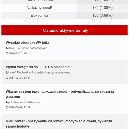
Praca mechanika
164 (1.08%)
Na każdy temat!
103 (0.68%)
Elektronika
Ostatnio aktywne tematy
Wysokie obroty w WV jetta
Karol…
w
Pomoc samochodowa
2026-07-20, 20:57
Wybór wkrętarki do 300zł.Co polecacie??
Uczeń Mechanik
w
Narzędzia i sprzęt warsztatowy
2017-01-24, 15:54
Własny system inwentaryzacji części – optymalizacja zarządzania
garażem
polo.blue
w
Przedstaw się!
2026-06-02, 11:57
Kier Center - obszywanie kierownic, modyfikacja owalu, dywaniki
samochodowe