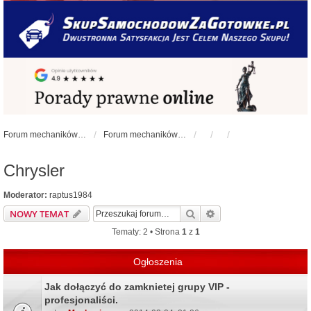
Forum mechaników samochodowych - forum-mechaniczne.pl
Forum mechaników samochodowych
Chrysler
Moderator:
raptus1984
Szukaj
Wyszukiwanie zaawa
NOWY TEMAT
Tematy: 2 • Strona
1
z
1
Ogłoszenia
Jak dołączyć do zamknietej grupy VIP -
profesjonaliści.