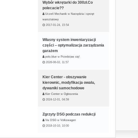
Wybór wkrętarki do 300zł.Co
polecacie??
Uczeń Mechanik
w
Narzędzia i sprzęt
warsztatowy
2017-01-24, 15:54
Własny system inwentaryzacji
części – optymalizacja zarządzania
garażem
polo.blue
w
Przedstaw się!
2026-06-02, 11:57
Kier Center - obszywanie
kierownic, modyfikacja owalu,
dywaniki samochodowe
Kier Center
w
Ogłoszenia
2024-12-01, 04:59
Zgrzyty DSG podczas redukcji
Vw DSG
w
Volkswagen
2018-10-10, 10:00