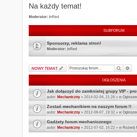
Na każdy temat!
Moderator:
InRed
SUBFORUM
Sponsorzy, reklama stron!
Moderator:
InRed
Szukaj
Wys
NOWY TEMAT
OGŁOSZENIA
Jak dołączyć do zamknietej grupy VIP - prof
autor:
Mechaniczny
» 2014-02-04, 21:26 » w
Ogłosze
Zostań mechanikiem na naszym forum !!
autor:
Mechaniczny
» 2012-09-07, 19:32 » w
Ogłosze
Gadżety forum mechanicznego
autor:
Mechaniczny
» 2012-07-02, 16:22 » w
Rozwój 