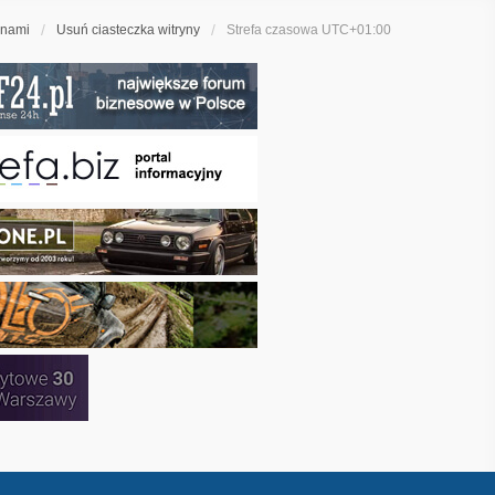
 nami
Usuń ciasteczka witryny
Strefa czasowa
UTC+01:00