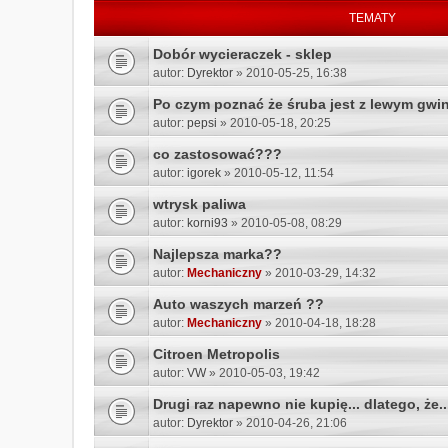
TEMATY
Dobór wycieraczek - sklep
autor:
Dyrektor
» 2010-05-25, 16:38
Po czym poznać że śruba jest z lewym gwi
autor:
pepsi
» 2010-05-18, 20:25
co zastosować???
autor:
igorek
» 2010-05-12, 11:54
wtrysk paliwa
autor:
korni93
» 2010-05-08, 08:29
Najlepsza marka??
autor:
Mechaniczny
» 2010-03-29, 14:32
Auto waszych marzeń ??
autor:
Mechaniczny
» 2010-04-18, 18:28
Citroen Metropolis
autor:
VW
» 2010-05-03, 19:42
Drugi raz napewno nie kupię... dlatego, że..
autor:
Dyrektor
» 2010-04-26, 21:06