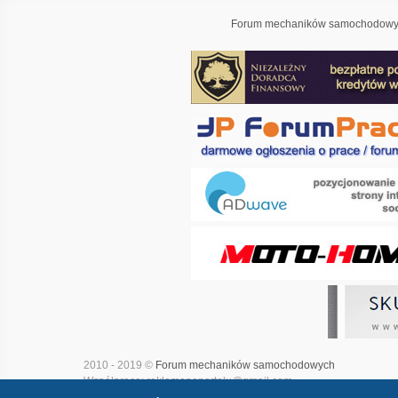
Forum mechaników samochodowyc
2010 - 2019 ©
Forum mechaników samochodowych
Współpraca: reklamanaportalu@gmail.com
Projekt i realizacja:
Adwave - marketing internetowy
|
Mapa witry