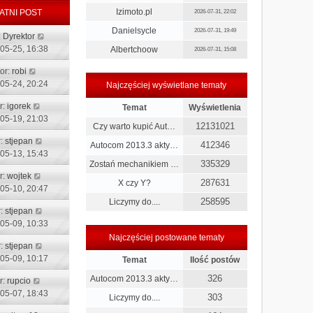
p
Izimoto.pl
ATNI POST
2026-07-31, 22:02
o
s
Danielsycle
2026-07-31, 19:49
:
Dyrektor
t
05-25, 16:38
Albertchoow
2026-07-31, 15:08
or:
robi
05-24, 20:24
Najczęściej wyświetlane tematy
r:
igorek
Temat
Wyświetlenia
05-19, 21:03
12131021
Czy warto kupić Aut…
r:
stjepan
412346
Autocom 2013.3 akty…
05-13, 15:43
335329
Zostań mechanikiem …
r:
wojtek
287631
X czy Y?
05-10, 20:47
258595
Liczymy do....
r:
stjepan
05-09, 10:33
Najczęściej postowane tematy
r:
stjepan
05-09, 10:17
Temat
Ilość postów
326
Autocom 2013.3 akty…
r:
rupcio
05-07, 18:43
303
Liczymy do....