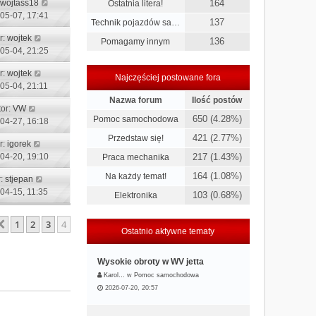
wojtass18
164
Ostatnia litera!
05-07, 17:41
137
Technik pojazdów sa…
r:
wojtek
136
Pomagamy innym
05-04, 21:25
r:
wojtek
Najczęściej postowane fora
05-04, 21:11
Nazwa forum
Ilość postów
tor:
VW
650 (4.28%)
Pomoc samochodowa
04-27, 16:18
421 (2.77%)
Przedstaw się!
r:
igorek
04-20, 19:10
217 (1.43%)
Praca mechanika
164 (1.08%)
Na każdy temat!
r:
stjepan
04-15, 11:35
103 (0.68%)
Elektronika
1
2
3
4
Poprzednia
Ostatnio aktywne tematy
Wysokie obroty w WV jetta
Karol…
w
Pomoc samochodowa
2026-07-20, 20:57