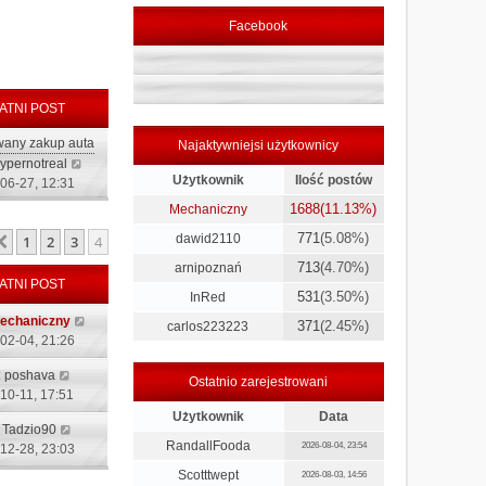
Facebook
ATNI POST
wany zakup auta
Najaktywniejsi użytkownicy
W
ypernotreal
Użytkownik
Ilość postów
y
06-27, 12:31
ś
1688
(11.13%)
Mechaniczny
w
771
(5.08%)
dawid2110
1
2
3
4
Poprzednia
i
e
713
(4.70%)
arnipoznań
t
ATNI POST
531
(3.50%)
InRed
l
n
echaniczny
371
(2.45%)
carlos223223
a
02-04, 21:26
j
:
poshava
n
Ostatnio zarejestrowani
10-11, 17:51
o
w
Użytkownik
Data
:
Tadzio90
s
RandallFooda
2026-08-04, 23:54
12-28, 23:03
z
y
Scotttwept
2026-08-03, 14:56