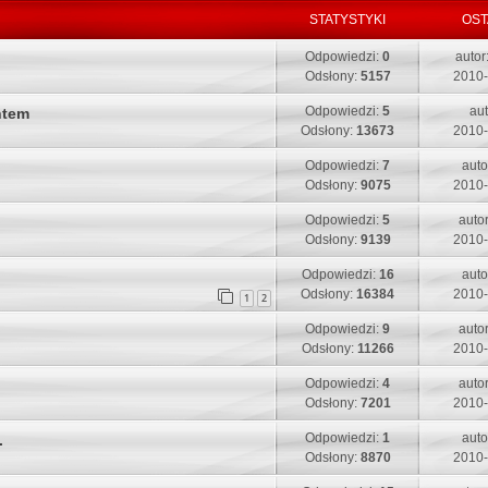
a
i
s
STATYSTYKI
OST
t
p
t
n
o
O
Odpowiedzi:
0
autor
i
s
s
Odsłony:
5157
2010-
p
t
t
o
O
Odpowiedzi:
5
aut
ntem
a
s
s
Odsłony:
13673
2010-
t
t
t
n
O
Odpowiedzi:
7
auto
a
i
s
Odsłony:
9075
2010-
t
p
t
n
o
O
Odpowiedzi:
5
auto
a
i
s
s
Odsłony:
9139
2010-
t
p
t
t
n
o
O
Odpowiedzi:
16
auto
a
i
s
s
Odsłony:
16384
2010-
t
1
2
p
t
t
n
o
O
Odpowiedzi:
9
auto
a
i
s
s
Odsłony:
11266
2010-
t
p
t
t
n
o
O
Odpowiedzi:
4
auto
a
i
s
s
Odsłony:
7201
2010-
t
p
t
t
n
o
O
Odpowiedzi:
1
auto
.
a
i
s
s
Odsłony:
8870
2010-
t
p
t
t
n
o