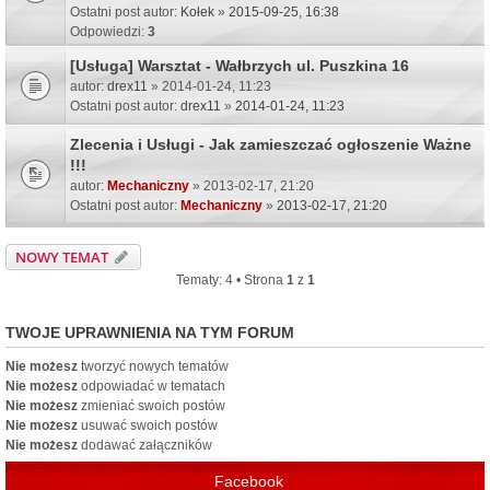
Ostatni post autor:
Kołek
»
2015-09-25, 16:38
Odpowiedzi:
3
[Usługa] Warsztat - Wałbrzych ul. Puszkina 16
autor:
drex11
» 2014-01-24, 11:23
Ostatni post autor:
drex11
»
2014-01-24, 11:23
Zlecenia i Usługi - Jak zamieszczać ogłoszenie Ważne
!!!
autor:
Mechaniczny
» 2013-02-17, 21:20
Ostatni post autor:
Mechaniczny
»
2013-02-17, 21:20
NOWY TEMAT
Tematy: 4 • Strona
1
z
1
TWOJE UPRAWNIENIA NA TYM FORUM
Nie możesz
tworzyć nowych tematów
Nie możesz
odpowiadać w tematach
Nie możesz
zmieniać swoich postów
Nie możesz
usuwać swoich postów
Nie możesz
dodawać załączników
Facebook