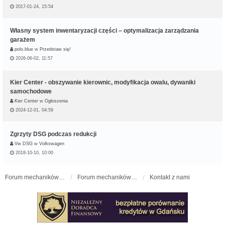
2017-01-24, 15:54
Własny system inwentaryzacji części – optymalizacja zarządzania
garażem
polo.blue
w
Przedstaw się!
2026-06-02, 11:57
Kier Center - obszywanie kierownic, modyfikacja owalu, dywaniki
samochodowe
Kier Center
w
Ogłoszenia
2024-12-01, 04:59
Zgrzyty DSG podczas redukcji
Vw DSG
w
Volkswagen
2018-10-10, 10:00
Forum mechaników samochodowych - forum-mechaniczne.pl
Forum mechaników samochodowych
Kontakt z nami