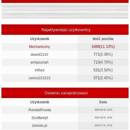
Najaktywniejsi użytkownicy
Użytkownik
Ilość postów
1688
(11.13%)
Mechaniczny
771
(5.08%)
dawid2110
713
(4.70%)
arnipoznań
531
(3.50%)
InRed
371
(2.45%)
carlos223223
Ostatnio zarejestrowani
Użytkownik
Data
RandallFooda
2026-08-04, 23:54
Scotttwept
2026-08-03, 14:56
Izimoto.pl
2026-07-31, 22:02