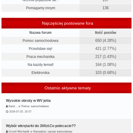
Technik pojazdów sa…
136
Pomagamy innym
Najczęściej postowane fora
Nazwa forum
Ilość postów
650 (4.28%)
Pomoc samochodowa
421 (2.77%)
Przedstaw się!
217 (1.43%)
Praca mechanika
164 (1.08%)
Na każdy temat!
103 (0.68%)
Elektronika
Ostatnio aktywne tematy
Wysokie obroty w WV jetta
Karol…
w
Pomoc samochodowa
2026-07-20, 20:57
Wybór wkrętarki do 300zł.Co polecacie??
Uczeń Mechanik
w
Narzędzia i sprzęt warsztatowy