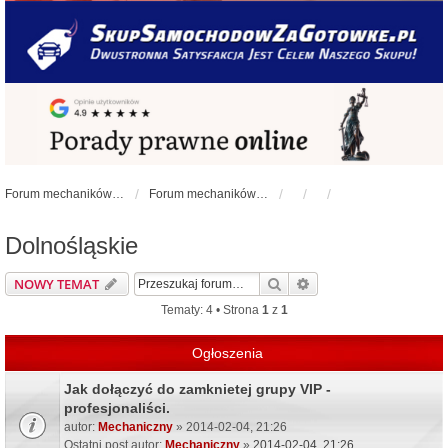
Forum mechaników samochodowych - forum-mechaniczne.pl
Forum mechaników samochodowych
Dolnośląskie
Szukaj
Wyszukiwanie zaawa
NOWY TEMAT
Tematy: 4 • Strona
1
z
1
Ogłoszenia
Jak dołączyć do zamknietej grupy VIP -
profesjonaliści.
autor:
Mechaniczny
» 2014-02-04, 21:26
Ostatni post autor:
Mechaniczny
»
2014-02-04, 21:26