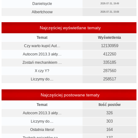
Danielsycle
2026-07-31, 19:49
Albertchoow
2026-07-31, 15:08
Najczęściej wyświetlane tematy
Temat
Wyświetlenia
12130959
Czy warto kupić Aut…
412260
Autocom 2013.3 akty…
335185
Zostań mechanikiem …
287560
X czy Y?
258517
Liczymy do....
Najczęściej postowane tematy
Temat
Ilość postów
326
Autocom 2013.3 akty…
303
Liczymy do....
164
Ostatnia litera!
137