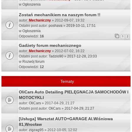
w
Ogłoszenia
Zostań mechanikiem na naszym forum !!
autor:
Mechaniczny
» 2012-09-07, 19:32
Ostatni post autor:
poshava
»
2019-10-11, 17:51
w
Ogłoszenia
Odpowiedzi:
16
1
2
Gadżety forum mechanicznego
autor:
Mechaniczny
» 2012-07-02, 16:22
Ostatni post autor:
Tadzio90
»
2017-12-28, 23:03
w
Rozwój forum
Odpowiedzi:
12
Tematy
OliCars Auto Detailing PIELĘGNACJA SAMOCHODÓW I
MOTOCYKLI
autor:
OliCars
» 2017-04-29, 21:27
Ostatni post autor:
OliCars
»
2017-04-29, 21:27
[Usługa] Warsztat AUTO+GARAGE Al.Wiśniowa
81,Wrocław
autor:
zigzag95
» 2012-10-05, 12:02