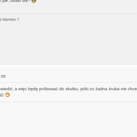
 jak, udalo sie?
z Niemiec ?
:08
wiedzi, a więc będę próbować do skutku, póki co żadna śruba nie chce
d40