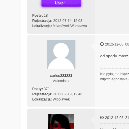
Posty:
18
Rejestracja:
2012-07-14, 15:03
Lokalizacja:
Milanówek/Warszawa
2012-12-08, 08
od spodu masz 
Kto pyta, nie błąd
carlos223223
http://diagnostyka
Automistrz
Posty:
371
Rejestracja:
2012-02-19, 12:48
Lokalizacja:
Włocławek
2012-12-08, 21