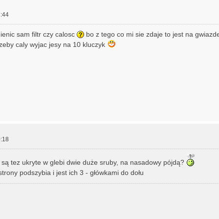
:44
enic sam filtr czy calosc
bo z tego co mi sie zdaje to jest na gwiazde
zeby caly wyjac jesy na 10 kluczyk
:18
ku są tez ukryte w glebi dwie duże sruby, na nasadowy pójdą?
trony podszybia i jest ich 3 - główkami do dołu