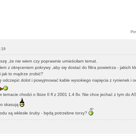
zukiwanie zaawansowane
Pos
:19
szę ,że nie wiem czy poprawnie umieściłam temat.
m z okręceniem pokrywy ,aby się dostać do filtra powietrza - jakich k
i jak to mądrze zrobić?
odczepic dolot i powyjmować kable wysokiego napięcia z rynienek i o
w temacie chodzi o Ibize II fl z 2001 1.4 8v. Nie chce jechać z tym do 
wo skasują
odu są wklesłe śruby - będą potrzebne torxy?