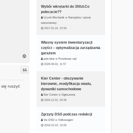
Wybór wkrętarki do 300zł.Co
polecacie??
Uczeń Mechanik
w
Narzędzia i sprzęt
warsztatowy
2017-01-24, 15:54
Własny system inwentaryzacji
części – optymalizacja zarządzania
garażem
N
polo.blue
w
Przedstaw się!
a
2026-06-02, 11:57
g
ó
r
Kier Center - obszywanie
ę
kierownic, modyfikacja owalu,
 się ruszyć
dywaniki samochodowe
Kier Center
w
Ogłoszenia
2024-12-01, 04:59
Zgrzyty DSG podczas redukcji
Vw DSG
w
Volkswagen
2018-10-10, 10:00