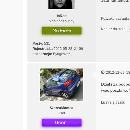
SzarnaMamba, i
InRed
Poszukujesz auta 
Mod pogaduchy
Napisz do mnie ;-)
Posty:
531
Rejestracja:
2012-05-28, 21:06
Lokalizacja:
Bydgoszcz
2012-12-09, 18
Dzięki za podpo
więc poszlo w
Liczy się pasja.
SzarnaMamba
User