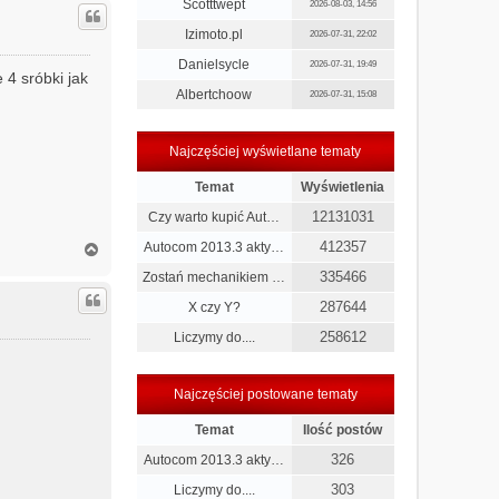
g
Scotttwept
2026-08-03, 14:56
ó
r
Izimoto.pl
2026-07-31, 22:02
ę
Danielsycle
2026-07-31, 19:49
 4 sróbki jak
Albertchoow
2026-07-31, 15:08
Najczęściej wyświetlane tematy
Temat
Wyświetlenia
12131031
Czy warto kupić Aut…
412357
N
Autocom 2013.3 akty…
a
335466
Zostań mechanikiem …
g
ó
287644
X czy Y?
r
ę
258612
Liczymy do....
Najczęściej postowane tematy
Temat
Ilość postów
326
Autocom 2013.3 akty…
303
Liczymy do....