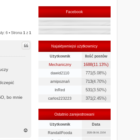
Facebook
ty: 6 • Strona
1
z
1
Najaktywniejsi użytkownicy
Użytkownik
Ilość postów
1688
(11.13%)
Mechaniczny
luczy
771
(5.08%)
dawid2110
713
(4.70%)
arnipoznań
dczepić
531
(3.50%)
InRed
ASO, bo mnie
371
(2.45%)
carlos223223
Ostatnio zarejestrowani
Użytkownik
Data
N
RandallFooda
2026-08-04, 23:54
a