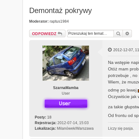
Demontaż pokrywy
Moderator:
raptus1984
Szukaj
Wys
ODPOWIEDZ
2012-12-07, 11
Na wstępie napi
Otóż mam proble
potrzebuje , no 
Wiem, że muszę 
SzarnaMamba
odmę po lewej
User
Oczywiście jak 
za takie głupst
Od frontu od sp
Posty:
18
Rejestracja:
2012-07-14, 15:03
Lokalizacja:
Milanówek/Warszawa
Liczy się pasja.