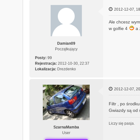
2012-12-07, 18
Ale chcesz wymi
w golfie 4
a 
Damian09
Początkujący
Posty:
99
Rejestracja:
2012-10-30, 22:37
Lokalizacja:
Drezdenko
2012-12-07, 20
Filtr , po środ
Gwiazdy są od s
Liczy się pasja.
SzarnaMamba
User