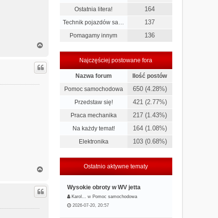
164
Ostatnia litera!
137
Technik pojazdów sa…
136
Pomagamy innym
N
a
g
Najczęściej postowane fora
ó
r
Nazwa forum
Ilość postów
ę
650 (4.28%)
Pomoc samochodowa
421 (2.77%)
Przedstaw się!
217 (1.43%)
Praca mechanika
164 (1.08%)
Na każdy temat!
103 (0.68%)
Elektronika
Ostatnio aktywne tematy
N
a
g
Wysokie obroty w WV jetta
ó
Karol…
w
Pomoc samochodowa
r
2026-07-20, 20:57
ę