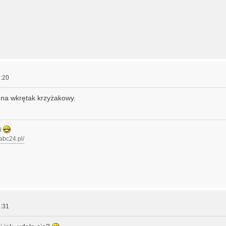
:20
na wkrętak krzyżakowy.
zi
.abc24.pl/
:31