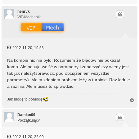
a
g
ó
henryk
r
VIP/Mechanik
ę
2012-11-20, 19:53
Na kompie nic nie było. Rozumiem że błędów nie pokazał
komp. Ale pasuje wejść w parametry i zobaczyć czy wtedy jest
tak jak należy(sprawdzić pod obciążeniem wszystkie
parametry). Moim zdaniem problem leży w turbinie. Raz ładuje
a raz nie. Ale musisz to sprawdzić.
Jak mogę to pomogę
N
a
g
ó
Damian09
r
Początkujący
ę
2012-11-20, 22:00