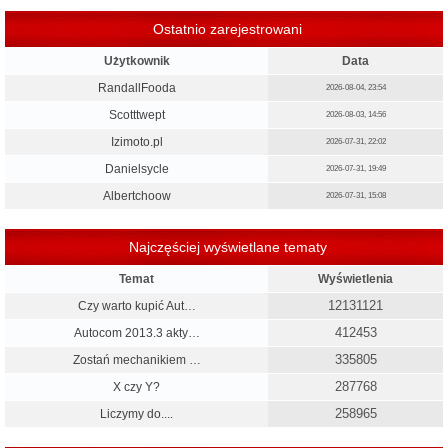
Ostatnio zarejestrowani
Użytkownik
Data
RandallFooda
2026-08-04, 23:54
Scotttwept
2026-08-03, 14:56
Izimoto.pl
2026-07-31, 22:02
Danielsycle
2026-07-31, 19:49
Albertchoow
2026-07-31, 15:08
Najczęściej wyświetlane tematy
Temat
Wyświetlenia
12131121
Czy warto kupić Aut…
412453
Autocom 2013.3 akty…
335805
Zostań mechanikiem …
287768
X czy Y?
258965
Liczymy do....