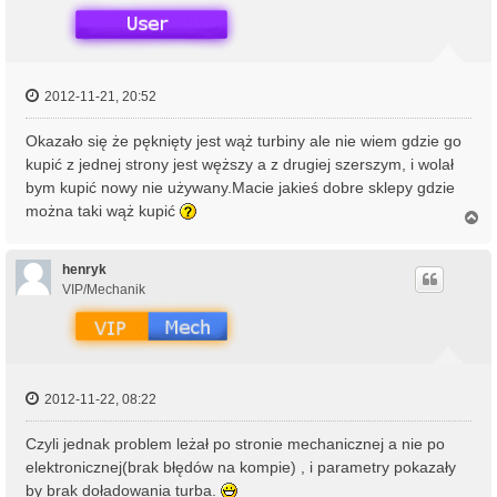
ę
2012-11-21, 20:52
Okazało się że pęknięty jest wąż turbiny ale nie wiem gdzie go
kupić z jednej strony jest węższy a z drugiej szerszym, i wolał
bym kupić nowy nie używany.Macie jakieś dobre sklepy gdzie
można taki wąż kupić
N
a
g
ó
henryk
r
VIP/Mechanik
ę
2012-11-22, 08:22
Czyli jednak problem leżał po stronie mechanicznej a nie po
elektronicznej(brak błędów na kompie) , i parametry pokazały
by brak doładowania turba.