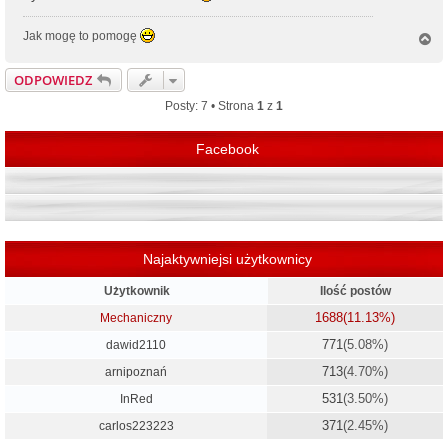
Jak mogę to pomogę
N
a
g
ODPOWIEDZ
ó
r
Posty: 7 • Strona
1
z
1
ę
Facebook
Najaktywniejsi użytkownicy
Użytkownik
Ilość postów
1688
(11.13%)
Mechaniczny
771
(5.08%)
dawid2110
713
(4.70%)
arnipoznań
531
(3.50%)
InRed
371
(2.45%)
carlos223223