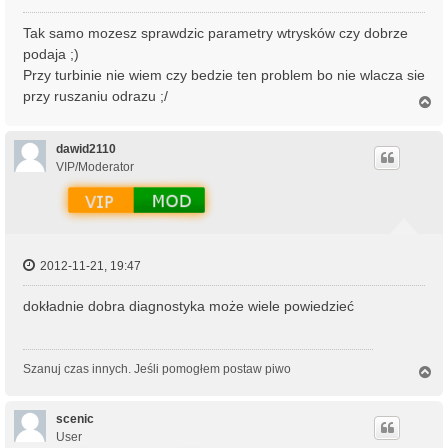
Tak samo mozesz sprawdzic parametry wtrysków czy dobrze
podaja ;)
Przy turbinie nie wiem czy bedzie ten problem bo nie wlacza sie
przy ruszaniu odrazu ;/
N
a
g
ó
dawid2110
r
VIP/Moderator
ę
2012-11-21, 19:47
dokładnie dobra diagnostyka może wiele powiedzieć
Szanuj czas innych. Jeśli pomogłem postaw piwo
N
a
g
ó
scenic
r
User