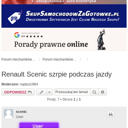
Forum mechaników samochodowych - forum-mechaniczne.pl
Forum mechaników samochodowych
Renault Scenic szrpie podczas jazdy
Moderator:
raptus1984
Szukaj
Wyszukiwan
ODPOWIEDZ
Posty: 7 • Strona
1
z
1
scenic
User