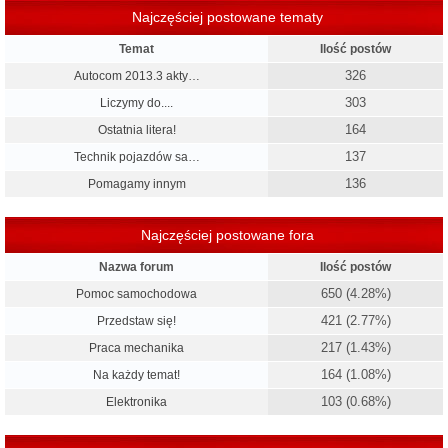
Najczęściej postowane tematy
Temat
Ilość postów
326
Autocom 2013.3 akty…
303
Liczymy do....
164
Ostatnia litera!
137
Technik pojazdów sa…
136
Pomagamy innym
Najczęściej postowane fora
Nazwa forum
Ilość postów
650 (4.28%)
Pomoc samochodowa
421 (2.77%)
Przedstaw się!
217 (1.43%)
Praca mechanika
164 (1.08%)
Na każdy temat!
103 (0.68%)
Elektronika