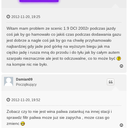
2012-11-20, 19:25
Witam mam problem ze scenic 1.9 DCI 2002r podczas jazdy
coś jak by go hamowało co jakiś czas podczas dodawania gazu
jest dobrze a nagle coś jak by go na chwilę przyhamowało
najbardziej gdy jade pod górkę na wyższym biegu jak ma
ciężko jadę i rusza mną do przodu i do tyłu jak by całym autem
szarpało nieznacznie ale jest to odczuwalne, co to może być
na kompie nic nie było.
N
a
g
ó
Damian09
r
Początkujący
ę
2012-11-20, 19:52
Zobacz czy to nie jest wina paliwa zatankuj na innej stacji i
sprawdz filtr paliwa moze juz sie zapycha , moze czas go
zmienc
N