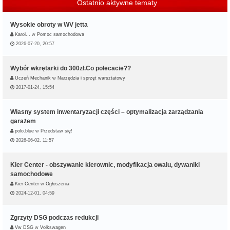
Ostatnio aktywne tematy
Wysokie obroty w WV jetta
Karol…
w
Pomoc samochodowa
2026-07-20, 20:57
Wybór wkrętarki do 300zł.Co polecacie??
Uczeń Mechanik
w
Narzędzia i sprzęt warsztatowy
2017-01-24, 15:54
Własny system inwentaryzacji części – optymalizacja zarządzania
garażem
polo.blue
w
Przedstaw się!
2026-06-02, 11:57
Kier Center - obszywanie kierownic, modyfikacja owalu, dywaniki
samochodowe
Kier Center
w
Ogłoszenia
2024-12-01, 04:59
Zgrzyty DSG podczas redukcji
Vw DSG
w
Volkswagen