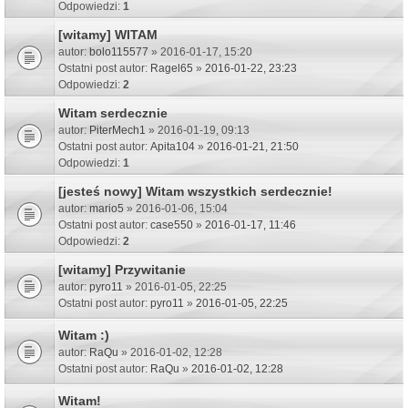
Odpowiedzi:
1
[witamy] WITAM
autor:
bolo115577
» 2016-01-17, 15:20
Ostatni post autor:
Ragel65
»
2016-01-22, 23:23
Odpowiedzi:
2
Witam serdecznie
autor:
PiterMech1
» 2016-01-19, 09:13
Ostatni post autor:
Apita104
»
2016-01-21, 21:50
Odpowiedzi:
1
[jesteś nowy] Witam wszystkich serdecznie!
autor:
mario5
» 2016-01-06, 15:04
Ostatni post autor:
case550
»
2016-01-17, 11:46
Odpowiedzi:
2
[witamy] Przywitanie
autor:
pyro11
» 2016-01-05, 22:25
Ostatni post autor:
pyro11
»
2016-01-05, 22:25
Witam :)
autor:
RaQu
» 2016-01-02, 12:28
Ostatni post autor:
RaQu
»
2016-01-02, 12:28
Witam!