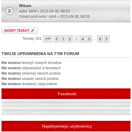
Witam
autor:
sznit
» 2015-09-30, 08:53
Ostatni post autor:
sznit
»
2015-09-30, 08:53
NOWY TEMAT
Strona
3
z
9
1
2
3
4
5
9
Poprzednia
Następna
Tematy: 421
…
TWOJE UPRAWNIENIA NA TYM FORUM
Nie możesz
tworzyć nowych tematów
Nie możesz
odpowiadać w tematach
Nie możesz
zmieniać swoich postów
Nie możesz
usuwać swoich postów
Nie możesz
dodawać załączników
Facebook
Najaktywniejsi użytkownicy