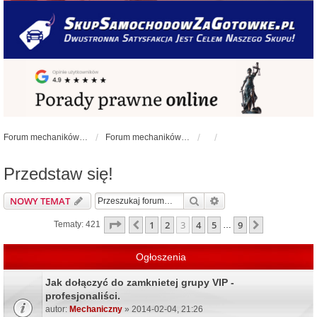
Forum mechaników samochodowych - forum-mechaniczne.pl
Forum mechaników samochodowych
Przedstaw się!
Szukaj
Wyszukiwanie zaawa
NOWY TEMAT
Strona
3
z
9
1
2
3
4
5
9
Poprzednia
Następna
Tematy: 421
…
Ogłoszenia
Jak dołączyć do zamknietej grupy VIP -
profesjonaliści.
autor:
Mechaniczny
» 2014-02-04, 21:26