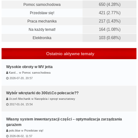
650 (4.28%)
Pomoc samochodowa
421 (2.77%)
Przedstaw się!
217 (1.43%)
Praca mechanika
164 (1.08%)
Na każdy temat!
103 (0.68%)
Elektronika
Ostatnio aktywne tematy
Wysokie obroty w WV jetta
Karol…
w
Pomoc samochodowa
2026-07-20, 20:57
Wybór wkrętarki do 300zł.Co polecacie??
Uczeń Mechanik
w
Narzędzia i sprzęt warsztatowy
2017-01-24, 15:54
Własny system inwentaryzacji części – optymalizacja zarządzania
garażem
polo.blue
w
Przedstaw się!
2026-06-02, 11:57