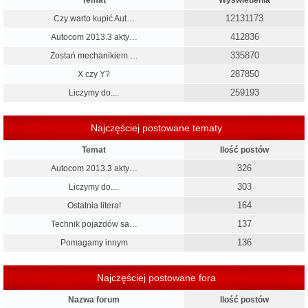
Temat
Wyświetlenia
12131173
Czy warto kupić Aut…
412836
Autocom 2013.3 akty…
335870
Zostań mechanikiem …
287850
X czy Y?
259193
Liczymy do....
Najczęściej postowane tematy
Temat
Ilość postów
326
Autocom 2013.3 akty…
303
Liczymy do....
164
Ostatnia litera!
137
Technik pojazdów sa…
136
Pomagamy innym
Najczęściej postowane fora
Nazwa forum
Ilość postów