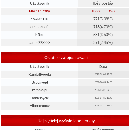
Użytkownik
Ilość postów
1688
(11.13%)
Mechaniczny
771
(5.08%)
dawid2110
713
(4.70%)
arnipoznań
531
(3.50%)
InRed
371
(2.45%)
carlos223223
Ostatnio zarejestrowani
Użytkownik
Data
RandallFooda
2026-08-04, 23:54
Scotttwept
2026-08-03, 14:56
Izimoto.pl
2026-07-31, 22:02
Danielsycle
2026-07-31, 19:49
Albertchoow
2026-07-31, 15:08
Najczęściej wyświetlane tematy