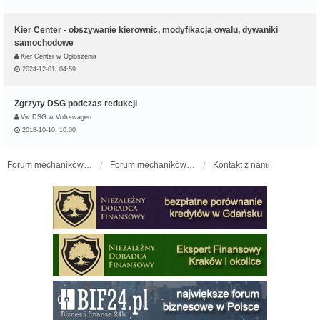
Kier Center - obszywanie kierownic, modyfikacja owalu, dywaniki
samochodowe
Kier Center
w
Ogłoszenia
2024-12-01, 04:59
Zgrzyty DSG podczas redukcji
Vw DSG
w
Volkswagen
2018-10-10, 10:00
Forum mechaników samochodowych - forum-mechaniczne.pl
Forum mechaników samochodowych
Kontakt z nami