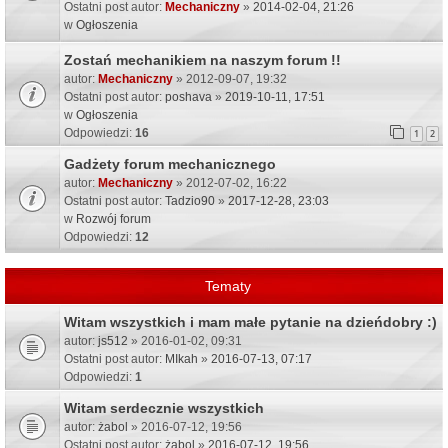
Ostatni post autor:
Mechaniczny
»
2014-02-04, 21:26
w
Ogłoszenia
Zostań mechanikiem na naszym forum !!
autor:
Mechaniczny
» 2012-09-07, 19:32
Ostatni post autor:
poshava
»
2019-10-11, 17:51
w
Ogłoszenia
Odpowiedzi:
16
1
2
Gadżety forum mechanicznego
autor:
Mechaniczny
» 2012-07-02, 16:22
Ostatni post autor:
Tadzio90
»
2017-12-28, 23:03
w
Rozwój forum
Odpowiedzi:
12
Tematy
Witam wszystkich i mam małe pytanie na dzieńdobry :)
autor:
js512
» 2016-01-02, 09:31
Ostatni post autor:
MIkah
»
2016-07-13, 07:17
Odpowiedzi:
1
Witam serdecznie wszystkich
autor:
żabol
» 2016-07-12, 19:56
Ostatni post autor:
żabol
»
2016-07-12, 19:56