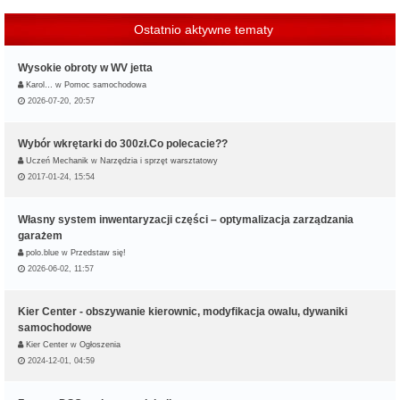
Ostatnio aktywne tematy
Wysokie obroty w WV jetta
Karol…
w
Pomoc samochodowa
2026-07-20, 20:57
Wybór wkrętarki do 300zł.Co polecacie??
Uczeń Mechanik
w
Narzędzia i sprzęt warsztatowy
2017-01-24, 15:54
Własny system inwentaryzacji części – optymalizacja zarządzania
garażem
polo.blue
w
Przedstaw się!
2026-06-02, 11:57
Kier Center - obszywanie kierownic, modyfikacja owalu, dywaniki
samochodowe
Kier Center
w
Ogłoszenia
2024-12-01, 04:59