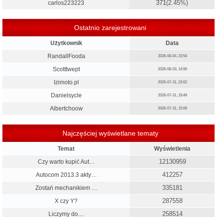
371
(2.45%)
carlos223223
Ostatnio zarejestrowani
Użytkownik
Data
RandallFooda
2026-08-04, 23:54
Scotttwept
2026-08-03, 14:56
Izimoto.pl
2026-07-31, 22:02
Danielsycle
2026-07-31, 19:49
Albertchoow
2026-07-31, 15:08
Najczęściej wyświetlane tematy
Temat
Wyświetlenia
12130959
Czy warto kupić Aut…
412257
Autocom 2013.3 akty…
335181
Zostań mechanikiem …
287558
X czy Y?
258514
Liczymy do....