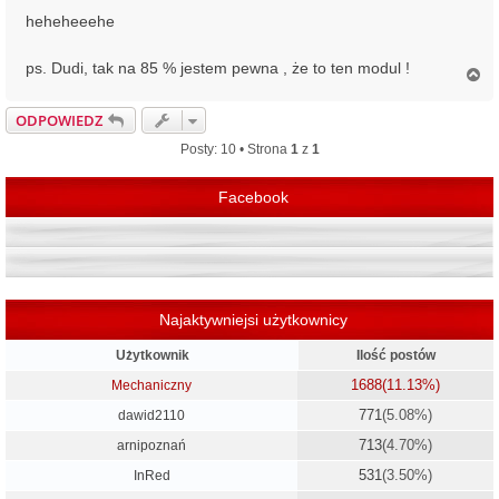
heheheeehe
ps. Dudi, tak na 85 % jestem pewna , że to ten modul !
N
a
g
ODPOWIEDZ
ó
r
Posty: 10 • Strona
1
z
1
ę
Facebook
Najaktywniejsi użytkownicy
Użytkownik
Ilość postów
1688
(11.13%)
Mechaniczny
771
(5.08%)
dawid2110
713
(4.70%)
arnipoznań
531
(3.50%)
InRed