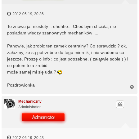
2012-06-19, 20:36
To znowu ja, niestety .. ehehhe... Choć bym chciała, nie
posiadam wiedzy szanownych mechaników ....
Panowie, jak zrobic ten zamek centralny? Co sprawdzic ? ok,
załóżmy, ze są potrzebne do tego miernik, i nie wiadomo co
jeszcze. Proszę o info : co jest potrzebne, ( załątwie sobie:) ) i
co potem trza zrobić.
może samej mi się uda ?
Pozdrowionka
N
a
g
ó
Mechaniczny
r
Administrator
ę
2012-06-19, 20:43