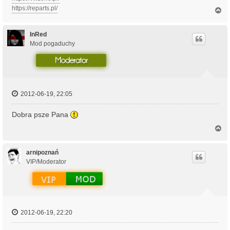
https://reparts.pl/
N
a
g
ó
InRed
r
Mod pogaduchy
ę
2012-06-19, 22:05
Dobra psze Pana
N
a
g
ó
arnipoznań
r
VIP/Moderator
ę
2012-06-19, 22:20