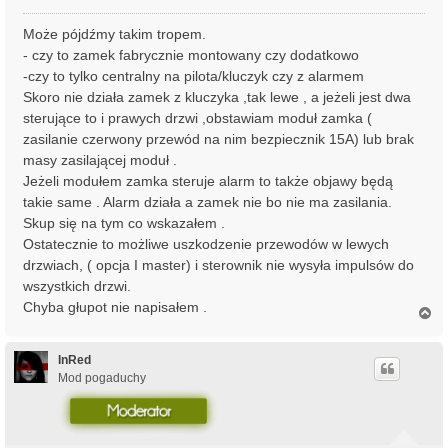
Może pójdźmy takim tropem.
- czy to zamek fabrycznie montowany czy dodatkowo
-czy to tylko centralny na pilota/kluczyk czy z alarmem
Skoro nie działa zamek z kluczyka ,tak lewe , a jeżeli jest dwa
sterujące to i prawych drzwi ,obstawiam moduł zamka (
zasilanie czerwony przewód na nim bezpiecznik 15A) lub brak
masy zasilającej moduł .
Jeżeli modułem zamka steruje alarm to także objawy będą
takie same . Alarm działa a zamek nie bo nie ma zasilania.
Skup się na tym co wskazałem .
Ostatecznie to możliwe uszkodzenie przewodów w lewych
drzwiach, ( opcja I master) i sterownik nie wysyła impulsów do
wszystkich drzwi.
Chyba głupot nie napisałem .
N
a
g
ó
InRed
r
Mod pogaduchy
ę