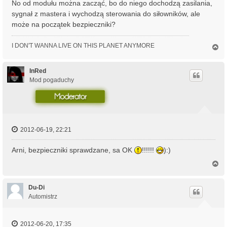
No od modułu można zacząć, bo do niego dochodzą zasilania,
sygnał z mastera i wychodzą sterowania do siłowników, ale
może na początek bezpieczniki?
I DON'T WANNA LIVE ON THIS PLANET ANYMORE
N
a
g
ó
InRed
r
Mod pogaduchy
ę
2012-06-19, 22:21
Arni, bezpieczniki sprawdzane, sa OK
!!!!!!
):)
N
a
g
ó
Du-Di
r
Automistrz
ę
2012-06-20, 17:35