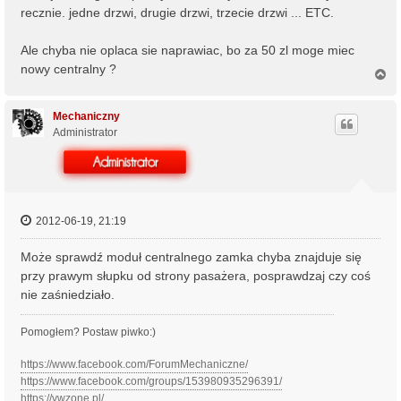
recznie. jedne drzwi, drugie drzwi, trzecie drzwi ... ETC.
Ale chyba nie oplaca sie naprawiac, bo za 50 zl moge miec
nowy centralny ?
N
a
g
ó
Mechaniczny
r
Administrator
ę
2012-06-19, 21:19
Może sprawdź moduł centralnego zamka chyba znajduje się
przy prawym słupku od strony pasażera, posprawdzaj czy coś
nie zaśniedziało.
Pomogłem? Postaw piwko:)
https://www.facebook.com/ForumMechaniczne/
https://www.facebook.com/groups/153980935296391/
https://vwzone.pl/