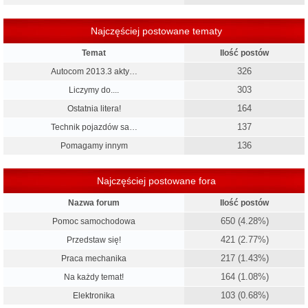
Najczęściej postowane tematy
Temat
Ilość postów
326
Autocom 2013.3 akty…
303
Liczymy do....
164
Ostatnia litera!
137
Technik pojazdów sa…
136
Pomagamy innym
Najczęściej postowane fora
Nazwa forum
Ilość postów
650 (4.28%)
Pomoc samochodowa
421 (2.77%)
Przedstaw się!
217 (1.43%)
Praca mechanika
164 (1.08%)
Na każdy temat!
103 (0.68%)
Elektronika