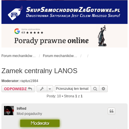
Forum mechaników samochodowych - forum-mechaniczne.pl
Forum mechaników samochodowych
Zamek centralny LANOS
Moderator:
raptus1984
Szukaj
Wyszukiwan
ODPOWIEDZ
Posty: 10 • Strona
1
z
1
InRed
Mod pogaduchy