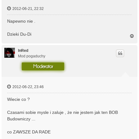
2012-06-21, 22:32
Napewno nie .
Dzieki Du-Di
N
a
g
ó
InRed
r
Mod pogaduchy
ę
2012-06-22, 23:46
Wiecie co ?
Czasami sobie mysle i zaluje , że nie jestem jak ten BOB
Budowniczy ...
co ZAWSZE DA RADE