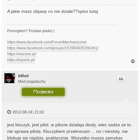
A jakie masz objawy co nie działa??opisz tutaj.
Pomogłem? Postaw piwko:)
https://www.facebook.com/ForumMechaniczne/
https://www.facebook.com/groups/153980935296391/
https://vwzone.pl/
https://reparts.pl/
N
a
g
ó
InRed
r
Mod pogaduchy
ę
2012-06-19, 21:02
jest kluczyk, jest pilot. w pilocie dzialaja diody, wiec sadze ze to
nie sprawa pilota. Kluczykiem przekrecam ... no i nieststy, nie
blokuje sie nigdzie, praktycznie. Wszystko musze zamykac