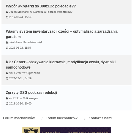
Wybór wkrętarki do 300zł.Co polecacie??
Uczeń Mechanik
w
Narzędzia i sprzęt warsztatowy
2017-01-24, 15:54
Własny system inwentaryzacji części – optymalizacja zarządzania
garażem
polo.blue
w
Przedstaw się!
2026-06-02, 11:57
Kier Center - obszywanie kierownic, modyfikacja owalu, dywaniki
samochodowe
Kier Center
w
Ogłoszenia
2024-12-01, 04:59
Zgrzyty DSG podczas redukcji
Vw DSG
w
Volkswagen
2018-10-10, 10:00
Forum mechaników samochodowych - forum-mechaniczne.pl
Forum mechaników samochodowych
Kontakt z nami