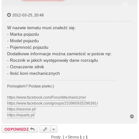
2012-03-25, 20:48
W nazwie tematu musi znaleźć się:
- Marka pojazdu
- Model pojazdu
- Pojemność pojazdu
Dodatkowe informacje można zamieścić w poście np:
- Rocznik w jakich występowały dane rozrządu
- Oznaczenie silnik
- Ilość koni mechanicznych
Pomogłem? Postaw piwko:)
https://www.facebook.com/ForumMechaniczne/
https://www.facebook.com/groups/153980935296391/
https://vwzone.pl/
https://reparts.pl/
N
a
g
ODPOWIEDZ
ó
r
Posty: 1 • Strona
1
z
1