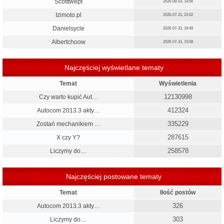
Scotttwept
2026-08-03, 14:56
Izimoto.pl
2026-07-31, 22:02
Danielsycle
2026-07-31, 19:49
Albertchoow
2026-07-31, 15:08
Najczęściej wyświetlane tematy
Temat
Wyświetlenia
12130998
Czy warto kupić Aut…
412324
Autocom 2013.3 akty…
335229
Zostań mechanikiem …
287615
X czy Y?
258578
Liczymy do....
Najczęściej postowane tematy
Temat
Ilość postów
326
Autocom 2013.3 akty…
303
Liczymy do....