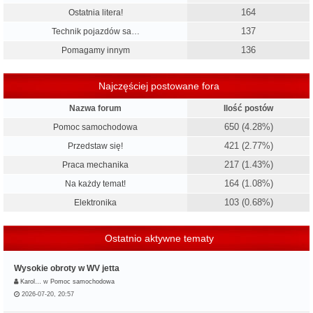
164
Ostatnia litera!
137
Technik pojazdów sa…
136
Pomagamy innym
Najczęściej postowane fora
Nazwa forum
Ilość postów
650 (4.28%)
Pomoc samochodowa
421 (2.77%)
Przedstaw się!
217 (1.43%)
Praca mechanika
164 (1.08%)
Na każdy temat!
103 (0.68%)
Elektronika
Ostatnio aktywne tematy
Wysokie obroty w WV jetta
Karol…
w
Pomoc samochodowa
2026-07-20, 20:57