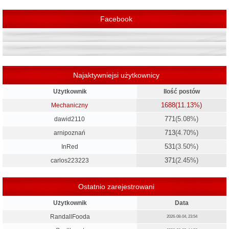
ę
Facebook
Najaktywniejsi użytkownicy
Użytkownik
Ilość postów
1688
(11.13%)
Mechaniczny
771
(5.08%)
dawid2110
713
(4.70%)
arnipoznań
531
(3.50%)
InRed
371
(2.45%)
carlos223223
Ostatnio zarejestrowani
Użytkownik
Data
RandallFooda
2026-08-04, 23:54