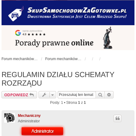
Forum mechaników samochodowych - forum-mechaniczne.pl
Forum mechaników samochodowych
REGULAMIN DZIAŁU SCHEMATY
ROZRZĄDU
Szukaj
Wyszukiwan
ODPOWIEDZ
Posty: 1 • Strona
1
z
1
Mechaniczny
Administrator