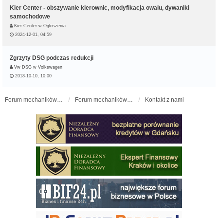
Kier Center - obszywanie kierownic, modyfikacja owalu, dywaniki
samochodowe
Kier Center
w
Ogłoszenia
2024-12-01, 04:59
Zgrzyty DSG podczas redukcji
Vw DSG
w
Volkswagen
2018-10-10, 10:00
Forum mechaników samochodowych - forum-mechaniczne.pl
Forum mechaników samochodowych
Kontakt z nami