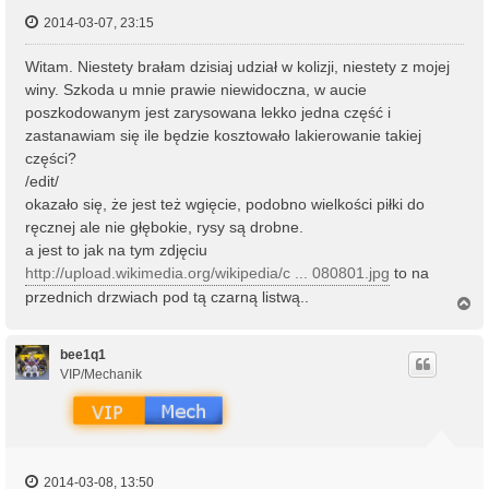
2014-03-07, 23:15
Witam. Niestety brałam dzisiaj udział w kolizji, niestety z mojej
winy. Szkoda u mnie prawie niewidoczna, w aucie
poszkodowanym jest zarysowana lekko jedna część i
zastanawiam się ile będzie kosztowało lakierowanie takiej
części?
/edit/
okazało się, że jest też wgięcie, podobno wielkości piłki do
ręcznej ale nie głębokie, rysy są drobne.
a jest to jak na tym zdjęciu
http://upload.wikimedia.org/wikipedia/c ... 080801.jpg
to na
przednich drzwiach pod tą czarną listwą..
N
a
g
ó
bee1q1
r
VIP/Mechanik
ę
2014-03-08, 13:50