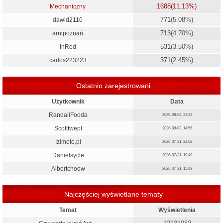
1688
(11.13%)
Mechaniczny
771
(5.08%)
dawid2110
713
(4.70%)
arnipoznań
531
(3.50%)
InRed
371
(2.45%)
carlos223223
Ostatnio zarejestrowani
Użytkownik
Data
RandallFooda
2026-08-04, 23:54
Scotttwept
2026-08-03, 14:56
Izimoto.pl
2026-07-31, 22:02
Danielsycle
2026-07-31, 19:49
Albertchoow
2026-07-31, 15:08
Najczęściej wyświetlane tematy
Temat
Wyświetlenia