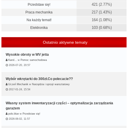
421 (2.77%)
Przedstaw się!
217 (1.43%)
Praca mechanika
164 (1.08%)
Na każdy temat!
103 (0.68%)
Elektronika
Ostatnio aktywne tematy
Wysokie obroty w WV jetta
Karol…
w
Pomoc samochodowa
2026-07-20, 20:57
Wybór wkrętarki do 300zł.Co polecacie??
Uczeń Mechanik
w
Narzędzia i sprzęt warsztatowy
2017-01-24, 15:54
Własny system inwentaryzacji części – optymalizacja zarządzania
garażem
polo.blue
w
Przedstaw się!
2026-06-02, 11:57