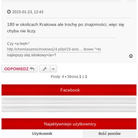
2015-01-23, 12:43
180 w okolicach Krakowa ale trochę po znajomości, więc się
chyba nie liczy.
Czy <a href="
http://chemiasamochodowa24.pl/pl/19-ams ... ikowe-">to
najlepszy olej silnikowy</a>?
N
a
g
ODPOWIEDZ
ó
r
Posty: 4 • Strona
1
z
1
ę
Facebook
Najaktywniejsi użytkownicy
Użytkownik
Ilość postów