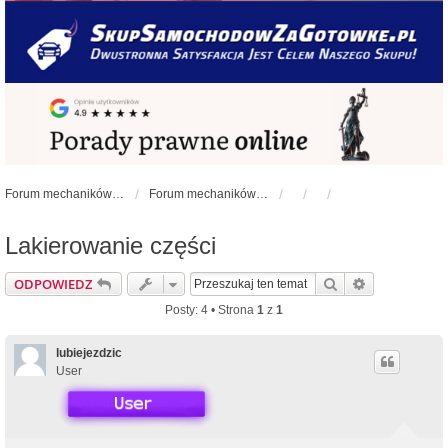
Forum mechaników samochodowych - forum-mechaniczne.pl
Forum mechaników samochodowych
Lakierowanie części
Szukaj
Wyszukiwan
ODPOWIEDZ
Posty: 4 • Strona
1
z
1
lubiejezdzic
User