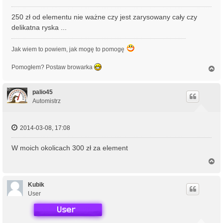
250 zł od elementu nie ważne czy jest zarysowany cały czy
delikatna ryska ...
Jak wiem to powiem, jak mogę to pomogę
Pomogłem? Postaw browarka
N
a
g
ó
palio45
r
Automistrz
ę
2014-03-08, 17:08
W moich okolicach 300 zł za element
N
a
g
ó
Kubik
r
User
ę