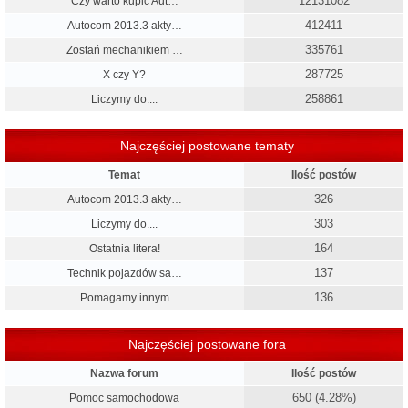
12131082
Czy warto kupić Aut…
412411
Autocom 2013.3 akty…
335761
Zostań mechanikiem …
287725
X czy Y?
258861
Liczymy do....
Najczęściej postowane tematy
Temat
Ilość postów
326
Autocom 2013.3 akty…
303
Liczymy do....
164
Ostatnia litera!
137
Technik pojazdów sa…
136
Pomagamy innym
Najczęściej postowane fora
Nazwa forum
Ilość postów
650 (4.28%)
Pomoc samochodowa