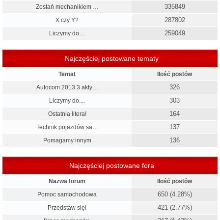
335849
Zostań mechanikiem …
287802
X czy Y?
259049
Liczymy do....
Najczęściej postowane tematy
Temat
Ilość postów
326
Autocom 2013.3 akty…
303
Liczymy do....
164
Ostatnia litera!
137
Technik pojazdów sa…
136
Pomagamy innym
Najczęściej postowane fora
Nazwa forum
Ilość postów
650 (4.28%)
Pomoc samochodowa
421 (2.77%)
Przedstaw się!