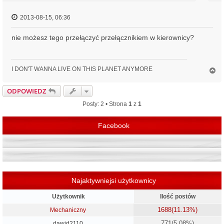
2013-08-15, 06:36
nie możesz tego przełączyć przełącznikiem w kierownicy?
I DON'T WANNA LIVE ON THIS PLANET ANYMORE
N
a
g
ODPOWIEDZ
ó
r
Posty: 2 • Strona
1
z
1
ę
Facebook
Najaktywniejsi użytkownicy
Użytkownik
Ilość postów
1688
(11.13%)
Mechaniczny
771
(5.08%)
dawid2110