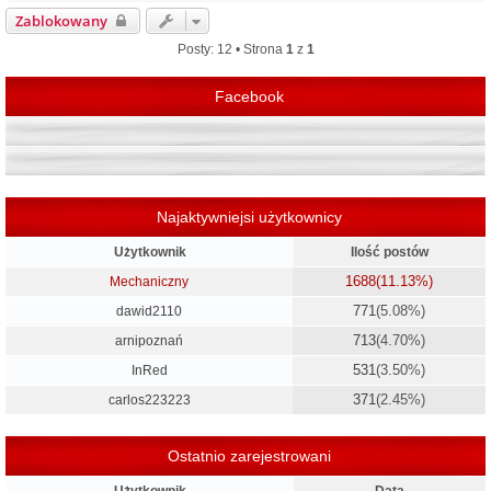
g
Zablokowany
ó
r
Posty: 12 • Strona
1
z
1
ę
Facebook
Najaktywniejsi użytkownicy
Użytkownik
Ilość postów
1688
(11.13%)
Mechaniczny
771
(5.08%)
dawid2110
713
(4.70%)
arnipoznań
531
(3.50%)
InRed
371
(2.45%)
carlos223223
Ostatnio zarejestrowani