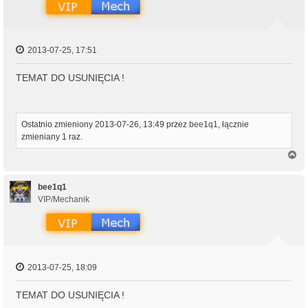
2013-07-25, 17:51
TEMAT DO USUNIĘCIA !
Ostatnio zmieniony 2013-07-26, 13:49 przez
bee1q1
, łącznie
zmieniany 1 raz.
N
a
g
ó
bee1q1
r
VIP/Mechanik
ę
2013-07-25, 18:09
TEMAT DO USUNIĘCIA !