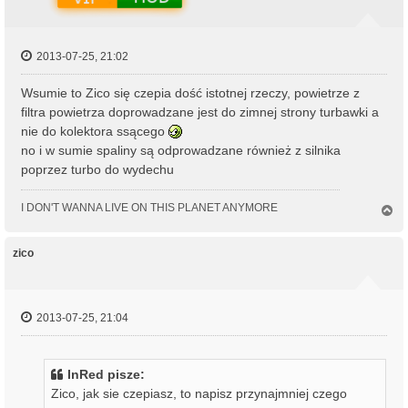
2013-07-25, 21:02
Wsumie to Zico się czepia dość istotnej rzeczy, powietrze z
filtra powietrza doprowadzane jest do zimnej strony turbawki a
nie do kolektora ssącego
no i w sumie spaliny są odprowadzane również z silnika
poprzez turbo do wydechu
I DON'T WANNA LIVE ON THIS PLANET ANYMORE
N
a
g
ó
zico
r
ę
2013-07-25, 21:04
InRed pisze:
Zico, jak sie czepiasz, to napisz przynajmniej czego