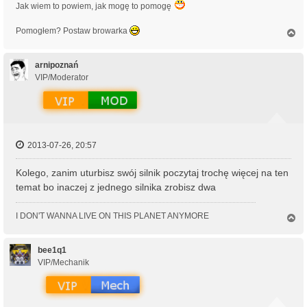
Jak wiem to powiem, jak mogę to pomogę
Pomogłem? Postaw browarka
N
a
g
ó
arnipoznań
r
VIP/Moderator
ę
2013-07-26, 20:57
Kolego, zanim uturbisz swój silnik poczytaj trochę więcej na ten
temat bo inaczej z jednego silnika zrobisz dwa
I DON'T WANNA LIVE ON THIS PLANET ANYMORE
N
a
g
ó
bee1q1
r
VIP/Mechanik
ę