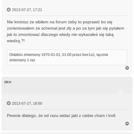
2013-07-27, 17:21
Nie kminisz że wbiłem na forum żeby to poprawić bo się
zorientowałem że schemat jest zły a po za tym jak się pytałem
jak to zmontować dlaczego wtedy nie wykazałeś się taką
wiedzą ?!
Ostatnio zmieniony 1970-01-01, 01:00 przez
bee1q1
, łącznie
zmieniany 1 raz.
N
a
g
ó
zico
r
ę
2013-07-27, 18:00
Pewnie dlatego, że od razu widać jaki z ciebie cham i troll.
N
a
g