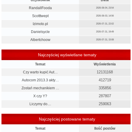
Użytkownik
Data
RandallFooda
2026-08-04, 23:54
Scotttwept
2026-08-03, 14:56
Izimoto.pl
2026-07-31, 22:02
Danielsycle
2026-07-31, 19:49
Albertchoow
2026-07-31, 15:08
Najczęściej wyświetlane tematy
Temat
Wyświetlenia
12131168
Czy warto kupić Aut…
412719
Autocom 2013.3 akty…
335856
Zostań mechanikiem …
287807
X czy Y?
259063
Liczymy do....
Najczęściej postowane tematy
Temat
Ilość postów