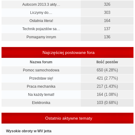
326
Autocom 2013.3 akty…
303
Liczymy do....
164
Ostatnia litera!
137
Technik pojazdów sa…
136
Pomagamy innym
Najczęściej postowane fora
Nazwa forum
Ilość postów
650 (4.28%)
Pomoc samochodowa
421 (2.77%)
Przedstaw się!
217 (1.43%)
Praca mechanika
164 (1.08%)
Na każdy temat!
103 (0.68%)
Elektronika
Ostatnio aktywne tematy
Wysokie obroty w WV jetta