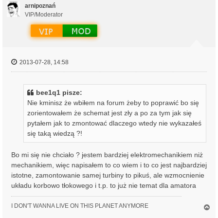
ó
arnipoznań
r
VIP/Moderator
ę
2013-07-28, 14:58
bee1q1 pisze:
Nie kminisz że wbiłem na forum żeby to poprawić bo się
zorientowałem że schemat jest zły a po za tym jak się
pytałem jak to zmontować dlaczego wtedy nie wykazałeś
się taką wiedzą ?!
Bo mi się nie chciało ? jestem bardziej elektromechanikiem niż
mechanikiem, więc napisałem to co wiem i to co jest najbardziej
istotne, zamontowanie samej turbiny to pikuś, ale wzmocnienie
układu korbowo tłokowego i t.p. to już nie temat dla amatora
I DON'T WANNA LIVE ON THIS PLANET ANYMORE
N
a