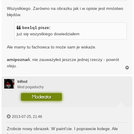
Wszystkiego. Zarówno na obrazku jak i w opisie jest mnóstwo
błędów.
bee1q1 pisze:
już się wszystkiego dowiedziałem
Ale mamy tu fachowca to może sam je wskaże.
arnipoznań
, nie zauważyłeś jeszcze jednej rzeczy - powrót
oleju.
N
a
g
ó
InRed
r
Mod pogaduchy
ę
2013-07-25, 21:46
Zrobcie nowy obrazek. W paint'cie. I poprawcie kolege. Ale