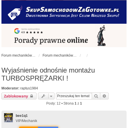
Forum mechaników samochodowych - forum-mechaniczne.pl
Forum mechaników samochodowych
Wyjaśnienie odnośnie montażu
TURBOSPRĘŻARKI !
Moderator:
raptus1984
Szukaj
Wyszukiwa
Zablokowany
Posty: 12 • Strona
1
z
1
bee1q1
VIP/Mechanik