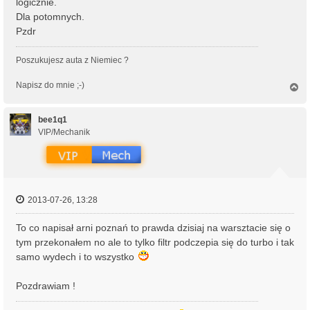
logicznie.
Dla potomnych.
Pzdr
Poszukujesz auta z Niemiec ?
Napisz do mnie ;-)
N
a
g
ó
bee1q1
r
VIP/Mechanik
ę
2013-07-26, 13:28
To co napisał arni poznań to prawda dzisiaj na warsztacie się o
tym przekonałem no ale to tylko filtr podczepia się do turbo i tak
samo wydech i to wszystko
Pozdrawiam !