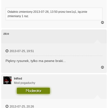
Ostatnio zmieniony 2013-07-26, 13:50 przez
bee1q1
, łącznie
zmieniany 1 raz.
N
a
g
ó
zico
r
ę
2013-07-25, 19:51
Piękny rysunek, tylko ma pewne braki...
N
a
g
ó
InRed
r
Mod pogaduchy
ę
2013-07-25, 20:26