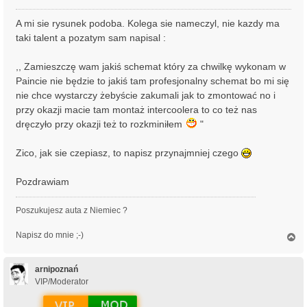
A mi sie rysunek podoba. Kolega sie nameczyl, nie kazdy ma
taki talent a pozatym sam napisal :
,, Zamieszczę wam jakiś schemat który za chwilkę wykonam w
Paincie nie będzie to jakiś tam profesjonalny schemat bo mi się
nie chce wystarczy żebyście zakumali jak to zmontować no i
przy okazji macie tam montaż intercoolera to co też nas
dręczyło przy okazji też to rozkminiłem
"
Zico, jak sie czepiasz, to napisz przynajmniej czego
Pozdrawiam
Poszukujesz auta z Niemiec ?
Napisz do mnie ;-)
N
a
g
ó
arnipoznań
r
VIP/Moderator
ę