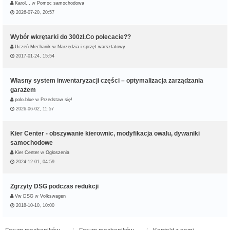
Karol…
w
Pomoc samochodowa
2026-07-20, 20:57
Wybór wkrętarki do 300zł.Co polecacie??
Uczeń Mechanik
w
Narzędzia i sprzęt warsztatowy
2017-01-24, 15:54
Własny system inwentaryzacji części – optymalizacja zarządzania
garażem
polo.blue
w
Przedstaw się!
2026-06-02, 11:57
Kier Center - obszywanie kierownic, modyfikacja owalu, dywaniki
samochodowe
Kier Center
w
Ogłoszenia
2024-12-01, 04:59
Zgrzyty DSG podczas redukcji
Vw DSG
w
Volkswagen
2018-10-10, 10:00