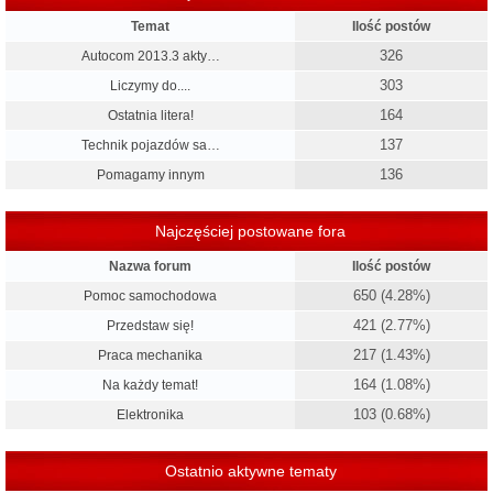
Temat
Ilość postów
326
Autocom 2013.3 akty…
303
Liczymy do....
164
Ostatnia litera!
137
Technik pojazdów sa…
136
Pomagamy innym
Najczęściej postowane fora
Nazwa forum
Ilość postów
650 (4.28%)
Pomoc samochodowa
421 (2.77%)
Przedstaw się!
217 (1.43%)
Praca mechanika
164 (1.08%)
Na każdy temat!
103 (0.68%)
Elektronika
Ostatnio aktywne tematy