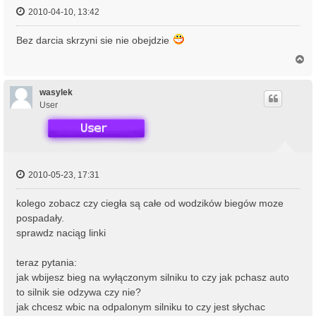
2010-04-10, 13:42
Bez darcia skrzyni sie nie obejdzie
N
a
g
ó
wasylek
r
User
ę
2010-05-23, 17:31
kolego zobacz czy ciegła są całe od wodzików biegów moze
pospadały.
sprawdz naciąg linki
teraz pytania:
jak wbijesz bieg na wyłączonym silniku to czy jak pchasz auto
to silnik sie odzywa czy nie?
jak chcesz wbic na odpalonym silniku to czy jest słychac