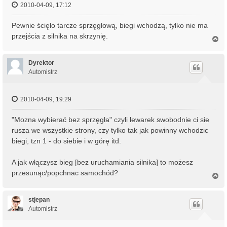
2010-04-09, 17:12
Pewnie ścięło tarcze sprzęgłową, biegi wchodzą, tylko nie ma
przejścia z silnika na skrzynię.
N
a
g
ó
Dyrektor
r
Automistrz
ę
2010-04-09, 19:29
"Mozna wybierać bez sprzęgła" czyli lewarek swobodnie ci sie
rusza we wszystkie strony, czy tylko tak jak powinny wchodzic
biegi, tzn 1 - do siebie i w górę itd.
A jak włączysz bieg [bez uruchamiania silnika] to możesz
przesunąc/popchnac samochód?
N
a
g
ó
stjepan
r
Automistrz
ę