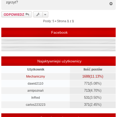
zgrzyt?
N
a
g
ODPOWIEDZ
ó
r
Posty: 5 • Strona
1
z
1
ę
Facebook
Najaktywniejsi użytkownicy
Użytkownik
Ilość postów
1688
(11.13%)
Mechaniczny
771
(5.08%)
dawid2110
713
(4.70%)
arnipoznań
531
(3.50%)
InRed
371
(2.45%)
carlos223223