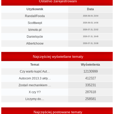
Ostatnio zarejestrowani
Użytkownik
Data
RandallFooda
2026-08-04, 23:54
Scotttwept
2026-08-03, 14:56
Izimoto.pl
2026-07-31, 22:02
Danielsycle
2026-07-31, 19:49
Albertchoow
2026-07-31, 15:08
Najczęściej wyświetlane tematy
Temat
Wyświetlenia
12130999
Czy warto kupić Aut…
412327
Autocom 2013.3 akty…
335231
Zostań mechanikiem …
287618
X czy Y?
258581
Liczymy do....
Najczęściej postowane tematy