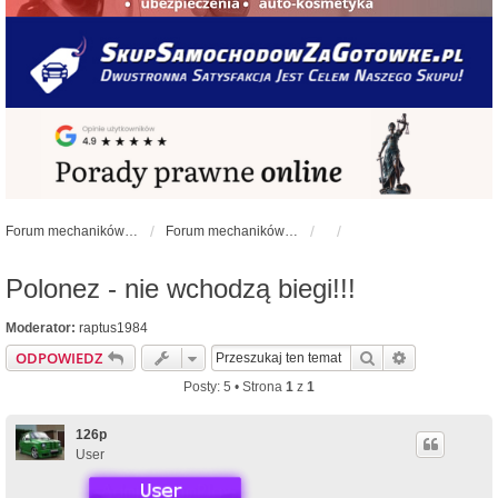
Forum mechaników samochodowych - forum-mechaniczne.pl
Forum mechaników samochodowych
Polonez - nie wchodzą biegi!!!
Moderator:
raptus1984
Szukaj
Wyszukiwan
ODPOWIEDZ
Posty: 5 • Strona
1
z
1
126p
User