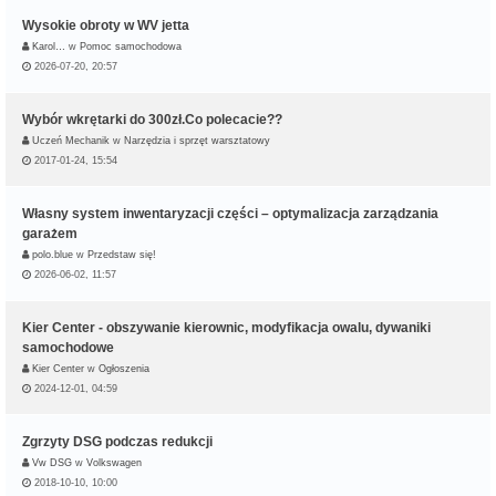
Wysokie obroty w WV jetta
Karol…
w
Pomoc samochodowa
2026-07-20, 20:57
Wybór wkrętarki do 300zł.Co polecacie??
Uczeń Mechanik
w
Narzędzia i sprzęt warsztatowy
2017-01-24, 15:54
Własny system inwentaryzacji części – optymalizacja zarządzania
garażem
polo.blue
w
Przedstaw się!
2026-06-02, 11:57
Kier Center - obszywanie kierownic, modyfikacja owalu, dywaniki
samochodowe
Kier Center
w
Ogłoszenia
2024-12-01, 04:59
Zgrzyty DSG podczas redukcji
Vw DSG
w
Volkswagen
2018-10-10, 10:00