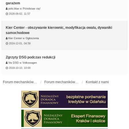
garażem
polo.blue
w
Przedstaw się!
2026-06-02, 11:57
Kier Center - obszywanie kierownic, modyfikacja owalu, dywaniki
samochodowe
Kier Center
w
Ogłoszenia
2024-12-01, 04:59
Zgrzyty DSG podczas redukcji
Vw DSG
w
Volkswagen
2018-10-10, 10:00
Forum mechaników samochodowych - forum-mechaniczne.pl
Forum mechaników samochodowych
Kontakt z nami