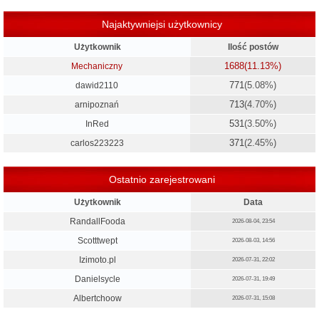
Najaktywniejsi użytkownicy
Użytkownik
Ilość postów
1688
(11.13%)
Mechaniczny
771
(5.08%)
dawid2110
713
(4.70%)
arnipoznań
531
(3.50%)
InRed
371
(2.45%)
carlos223223
Ostatnio zarejestrowani
Użytkownik
Data
RandallFooda
2026-08-04, 23:54
Scotttwept
2026-08-03, 14:56
Izimoto.pl
2026-07-31, 22:02
Danielsycle
2026-07-31, 19:49
Albertchoow
2026-07-31, 15:08