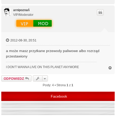
a
g
ó
arnipoznań
r
VIP/Moderator
ę
2012-08-30, 20:51
a może masz przytkane przewody paliwowe albo rozrząd
przestawiony
I DON'T WANNA LIVE ON THIS PLANET ANYMORE
N
a
g
ODPOWIEDZ
ó
r
Posty: 4 • Strona
1
z
1
ę
Facebook