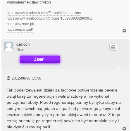
Pomogłem? Postaw piwko:)
https://www.facebook.com/ForumMechaniczne/
https://www.facebook.com/groups/153980935296391/
https://vwzone.pl/
https://reparts.pl/
N
a
g
ó
czmoch
r
User
ę
2012-08-30, 15:56
Tak podejrzewałem dzięki za fachowe potwierdzenie pewnie
wziął kasę za regeneracje i walnął sztukę a nie wykonał
porządnie roboty. Przed regeneracją pompy był tylko słaby na
jednym i dwóch napędach ale palił od pierwszego jakbyś miał
jeszcze jakieś pomysły a pro po takiej awarii to odpisz. Z tego
co się orientuję po regeneracji powinien być normalnie silny i
nie dymić jakby się palił.
N