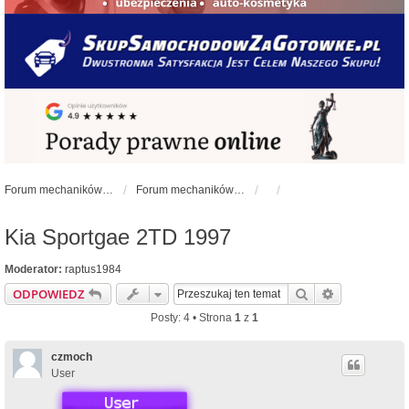
Forum mechaników samochodowych - forum-mechaniczne.pl
Forum mechaników samochodowych
Kia Sportgae 2TD 1997
Moderator:
raptus1984
Szukaj
Wyszukiwan
ODPOWIEDZ
Posty: 4 • Strona
1
z
1
czmoch
User