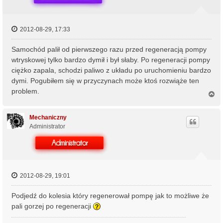
2012-08-29, 17:33
Samochód palił od pierwszego razu przed regeneracją pompy
wtryskowej tylko bardzo dymił i był słaby. Po regeneracji pompy
ciężko zapala, schodzi paliwo z układu po uruchomieniu bardzo
dymi. Pogubiłem się w przyczynach może ktoś rozwiąże ten
problem.
N
a
g
ó
Mechaniczny
r
Administrator
ę
2012-08-29, 19:01
Podjedź do kolesia który regenerował pompę jak to możliwe że
pali gorzej po regeneracji