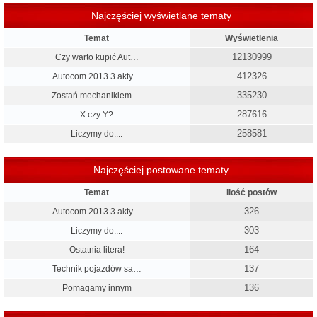
Najczęściej wyświetlane tematy
Temat
Wyświetlenia
12130999
Czy warto kupić Aut…
412326
Autocom 2013.3 akty…
335230
Zostań mechanikiem …
287616
X czy Y?
258581
Liczymy do....
Najczęściej postowane tematy
Temat
Ilość postów
326
Autocom 2013.3 akty…
303
Liczymy do....
164
Ostatnia litera!
137
Technik pojazdów sa…
136
Pomagamy innym