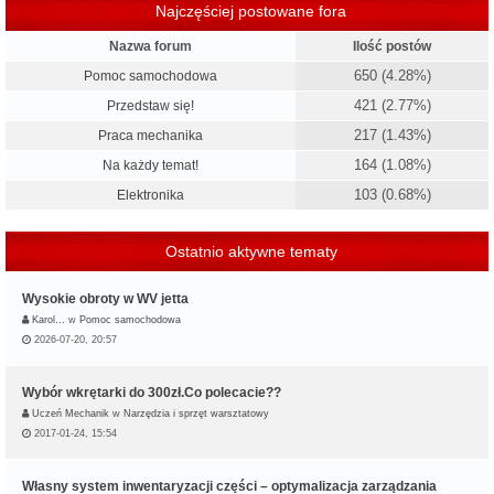
Najczęściej postowane fora
Nazwa forum
Ilość postów
650 (4.28%)
Pomoc samochodowa
421 (2.77%)
Przedstaw się!
217 (1.43%)
Praca mechanika
164 (1.08%)
Na każdy temat!
103 (0.68%)
Elektronika
Ostatnio aktywne tematy
Wysokie obroty w WV jetta
Karol…
w
Pomoc samochodowa
2026-07-20, 20:57
Wybór wkrętarki do 300zł.Co polecacie??
Uczeń Mechanik
w
Narzędzia i sprzęt warsztatowy
2017-01-24, 15:54
Własny system inwentaryzacji części – optymalizacja zarządzania