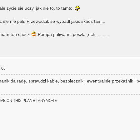
le zycie sie uczy, jak nie to, to tamto.
sie nie pali. Przewodzik se wypadl jakis skads tam...
 mam ten check
Pompa paliwa mi poszla ,ech ...........
:06
anik da radę, sprawdzi kable, bezpieczniki, ewentualnie przekaźnik i b
LIVE ON THIS PLANET ANYMORE