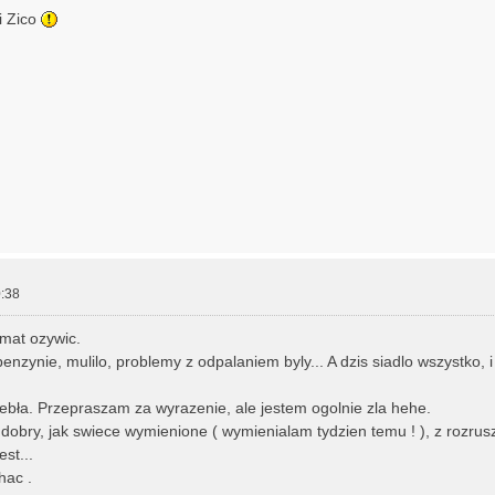
i Zico
:38
mat ozywic.
enzynie, mulilo, problemy z odpalaniem byly... A dzis siadlo wszystko, i
bła. Przepraszam za wyrazenie, ale jestem ogolnie zla hehe.
dobry, jak swiece wymienione ( wymienialam tydzien temu ! ), z rozrus
est...
hac .