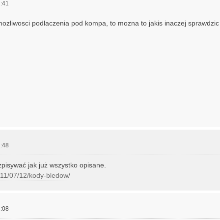
:41
ozliwosci podlaczenia pod kompa, to mozna to jakis inaczej sprawdzic
:48
zpisywać jak już wszystko opisane.
2011/07/12/kody-bledow/
:08