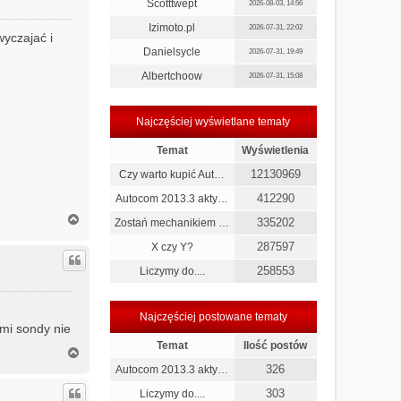
r
Scotttwept
2026-08-03, 14:56
ę
Izimoto.pl
2026-07-31, 22:02
wyczajać i
Danielsycle
2026-07-31, 19:49
Albertchoow
2026-07-31, 15:08
Najczęściej wyświetlane tematy
Temat
Wyświetlenia
12130969
Czy warto kupić Aut…
412290
Autocom 2013.3 akty…
N
335202
Zostań mechanikiem …
a
g
287597
X czy Y?
ó
258553
Liczymy do....
r
ę
Najczęściej postowane tematy
ami sondy nie
Temat
Ilość postów
N
a
326
Autocom 2013.3 akty…
g
303
ó
Liczymy do....