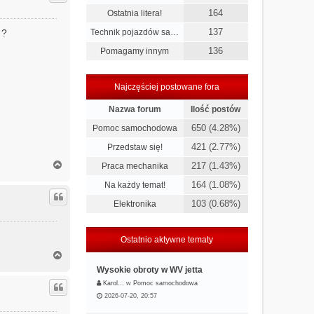
r
164
Ostatnia litera!
ę
137
 ?
Technik pojazdów sa…
136
Pomagamy innym
Najczęściej postowane fora
Nazwa forum
Ilość postów
650 (4.28%)
Pomoc samochodowa
421 (2.77%)
Przedstaw się!
N
217 (1.43%)
Praca mechanika
a
164 (1.08%)
Na każdy temat!
g
ó
103 (0.68%)
Elektronika
r
ę
Ostatnio aktywne tematy
N
a
Wysokie obroty w WV jetta
g
Karol…
w
Pomoc samochodowa
ó
2026-07-20, 20:57
r
ę