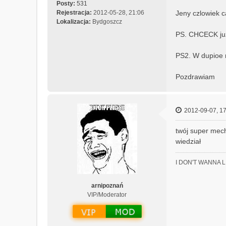
Posty:
531
Rejestracja:
2012-05-28, 21:06
Jeny czlowiek ca
Lokalizacja:
Bydgoszcz
PS. CHCECK juz 
PS2. W dupioe
Pozdrawiam
2012-09-07, 17
twój super mech
wiedział
I DON'T WANNA 
arnipoznań
VIP/Moderator