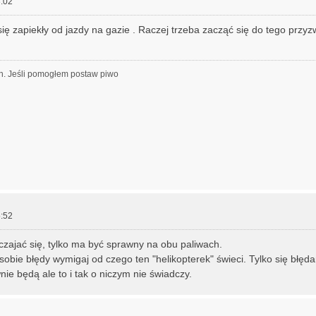
:02
się zapiekły od jazdy na gazie . Raczej trzeba zacząć się do tego przyz
h. Jeśli pomogłem postaw piwo
:52
czajać się, tylko ma być sprawny na obu paliwach.
sobie błędy wymigaj od czego ten "helikopterek" świeci. Tylko się błęd
nie będą ale to i tak o niczym nie świadczy.