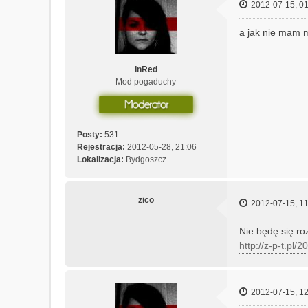
2012-07-15, 01
a jak nie mam m
InRed
Mod pogaduchy
Posty:
531
Rejestracja:
2012-05-28, 21:06
Lokalizacja:
Bydgoszcz
zico
2012-07-15, 11
Nie będę się ro
http://z-p-t.pl/
2012-07-15, 12