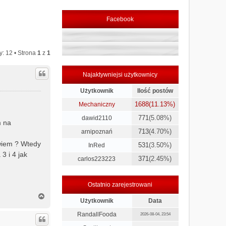
Facebook
y: 12 • Strona
1
z
1
Najaktywniejsi użytkownicy
Użytkownik
Ilość postów
1688
(11.13%)
Mechaniczny
771
(5.08%)
dawid2110
m na
713
(4.70%)
arnipoznań
 wiem ? Wtedy
531
(3.50%)
InRed
3 i 4 jak
371
(2.45%)
carlos223223
Ostatnio zarejestrowani
N
Użytkownik
Data
a
g
RandallFooda
2026-08-04, 23:54
ó