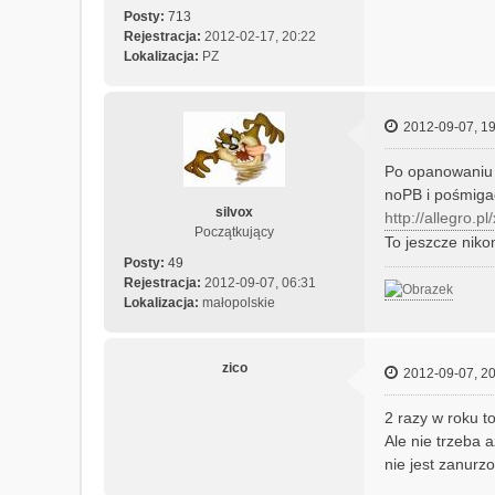
Posty:
713
Rejestracja:
2012-02-17, 20:22
Lokalizacja:
PZ
2012-09-07, 19
Po opanowaniu 
noPB i pośmigać
silvox
http://allegro.p
Początkujący
To jeszcze niko
Posty:
49
Rejestracja:
2012-09-07, 06:31
Lokalizacja:
małopolskie
zico
2012-09-07, 20
2 razy w roku t
Ale nie trzeba 
nie jest zanurz