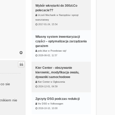
Wybór wkrętarki do 300zł.Co
polecacie??
Uczeń Mechanik
w
Narzędzia i sprzęt
warsztatowy
2017-01-24, 15:54
Własny system inwentaryzacji
części – optymalizacja zarządzania
garażem
polo.blue
w
Przedstaw się!
N
2026-06-02, 11:57
a
g
ó
Kier Center - obszywanie
r
kierownic, modyfikacja owalu,
ę
dywaniki samochodowe
Kier Center
w
Ogłoszenia
 co sie
2024-12-01, 04:59
Zgrzyty DSG podczas redukcji
znikiem nie
Vw DSG
w
Volkswagen
2018-10-10, 10:00