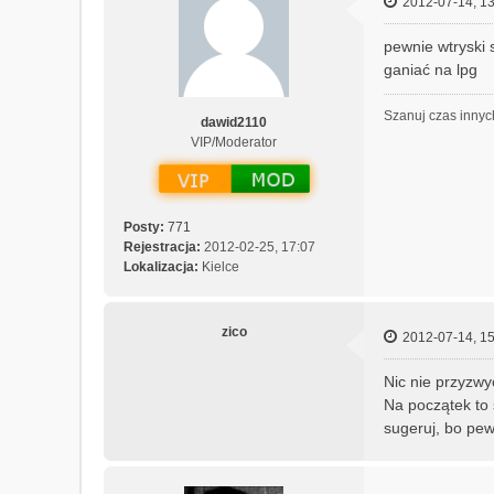
2012-07-14, 13
pewnie wtryski 
ganiać na lpg
Szanuj czas innyc
dawid2110
VIP/Moderator
Posty:
771
Rejestracja:
2012-02-25, 17:07
Lokalizacja:
Kielce
zico
2012-07-14, 15
Nic nie przyzwy
Na początek to 
sugeruj, bo pew