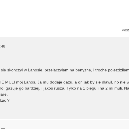
zukiwanie zaawansowane
Post
:48
,
 sie skonczyl w Lanosie, przelaczylam na benyzne, i troche pojezdzila
E MULI moj Lanos. Ja mu dodaje gazu, a on jak by sie dlawil, no nie
, gazuje go bardziej, i jakos rusza. Tylko na 1 biegu i na 2 mi muli. Na 
iare.
zic ?