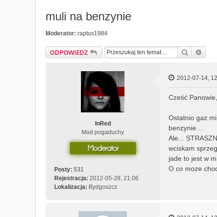
muli na benzynie
Moderator:
raptus1984
Szukaj
Wys
ODPOWIEDZ
2012-07-14, 12
Cześć Panowie
Ostatnio gaz mi
InRed
benzynie ...
Mod pogaduchy
Ale... STRASZNI
wciskam sprzeglo
jade to jest w m
O co moze chod
Posty:
531
Rejestracja:
2012-05-28, 21:06
Lokalizacja:
Bydgoszcz