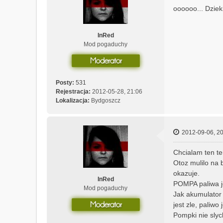
oooooo... Dziek
InRed
Mod pogaduchy
Posty:
531
Rejestracja:
2012-05-28, 21:06
Lokalizacja:
Bydgoszcz
2012-09-06, 20
Chcialam ten te
Otoz mulilo na b
okazuje.
InRed
POMPA paliwa je
Mod pogaduchy
Jak akumulator 
jest zle, paliwo j
Pompki nie slyc