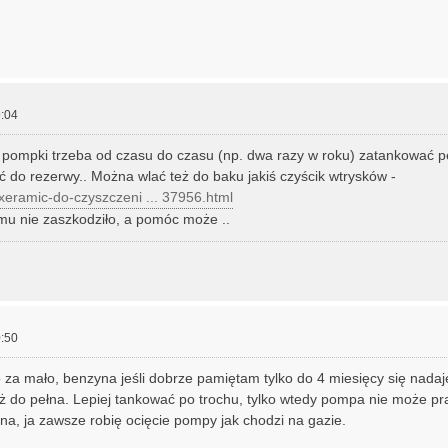
:04
pompki trzeba od czasu do czasu (np. dwa razy w roku) zatankować p
 do rezerwy.. Można wlać też do baku jakiś czyścik wtrysków -
l/xeramic-do-czyszczeni ... 37956.html
mu nie zaszkodziło, a pomóc może ..
:50
o za mało, benzyna jeśli dobrze pamiętam tylko do 4 miesięcy się nadaj
aż do pełna. Lepiej tankować po trochu, tylko wtedy pompa nie może p
ona, ja zawsze robię ocięcie pompy jak chodzi na gazie.