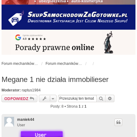
Forum mechaników samochodowych - forum-mechaniczne.pl
Forum mechaników samochodowych
Megane 1 nie działa immobilieser
Moderator:
raptus1984
Szukaj
Wyszukiwan
ODPOWIEDZ
Posty: 8 • Strona
1
z
1
maniek44
User