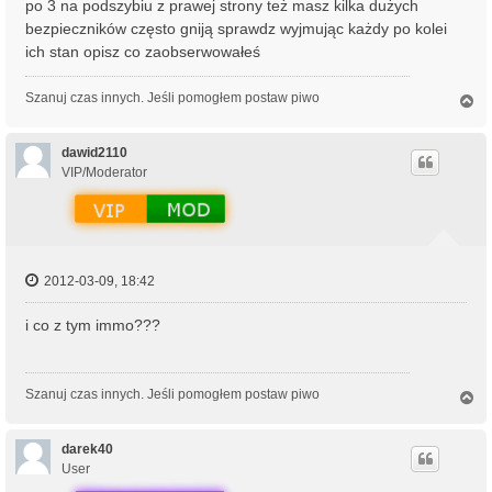
po 3 na podszybiu z prawej strony też masz kilka dużych
bezpieczników często gniją sprawdz wyjmując każdy po kolei
ich stan opisz co zaobserwowałeś
Szanuj czas innych. Jeśli pomogłem postaw piwo
N
a
g
ó
dawid2110
r
VIP/Moderator
ę
2012-03-09, 18:42
i co z tym immo???
Szanuj czas innych. Jeśli pomogłem postaw piwo
N
a
g
ó
darek40
r
User
ę