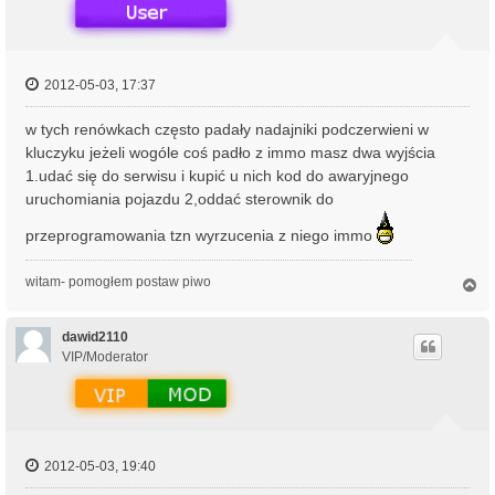
2012-05-03, 17:37
w tych renówkach często padały nadajniki podczerwieni w
kluczyku jeżeli wogóle coś padło z immo masz dwa wyjścia
1.udać się do serwisu i kupić u nich kod do awaryjnego
uruchomiania pojazdu 2,oddać sterownik do
przeprogramowania tzn wyrzucenia z niego immo
witam- pomogłem postaw piwo
N
a
g
ó
dawid2110
r
VIP/Moderator
ę
2012-05-03, 19:40