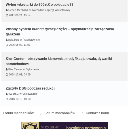
Wybór wkrętarki do 300zł.Co polecacie??
Uczeń Mechanik
w
Narzędzia i sprzęt warsztatowy
2017-01-24, 15:54
Własny system inwentaryzacji części – optymalizacja zarządzania
garażem
polo.blue
w
Przedstaw się!
2026-06-02, 11:57
Kier Center - obszywanie kierownic, modyfikacja owalu, dywaniki
samochodowe
Kier Center
w
Ogłoszenia
2024-12-01, 04:59
Zgrzyty DSG podczas redukcji
Vw DSG
w
Volkswagen
2018-10-10, 10:00
Forum mechaników samochodowych - forum-mechaniczne.pl
Forum mechaników samochodowych
Kontakt z nami