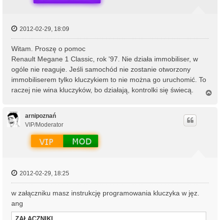
2012-02-29, 18:09
Witam. Proszę o pomoc
Renault Megane 1 Classic, rok '97. Nie działa immobiliser, w
ogóle nie reaguje. Jeśli samochód nie zostanie otworzony
immobiliserem tylko kluczykiem to nie można go uruchomić. To
raczej nie wina kluczyków, bo działają, kontrolki się świecą.
N
a
g
ó
arnipoznań
r
VIP/Moderator
ę
2012-02-29, 18:25
w załączniku masz instrukcję programowania kluczyka w jęz.
ang
ZAŁĄCZNIKI