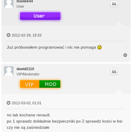
ó
maniek44
r
User
ę
2012-02-29, 18:33
Już próbowałem programować i nic nie pomaga
N
a
g
ó
dawid2110
r
VIP/Moderator
ę
2012-03-03, 01:01
no tak kochane renault.
po 1 sprawdz dokładnie bezpieczniki po 2 sprawdz kości w bsi
czy nie są zaśniedziałe