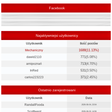
ę
Facebook
Najaktywniejsi użytkownicy
Użytkownik
Ilość postów
1688
(11.13%)
Mechaniczny
771
(5.08%)
dawid2110
713
(4.70%)
arnipoznań
531
(3.50%)
InRed
371
(2.45%)
carlos223223
Ostatnio zarejestrowani
Użytkownik
Data
RandallFooda
2026-08-04, 23:54
Scotttwept
2026-08-03, 14:56