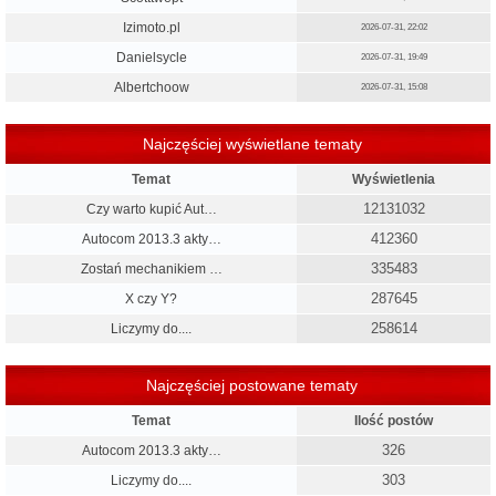
Izimoto.pl
2026-07-31, 22:02
Danielsycle
2026-07-31, 19:49
Albertchoow
2026-07-31, 15:08
Najczęściej wyświetlane tematy
Temat
Wyświetlenia
12131032
Czy warto kupić Aut…
412360
Autocom 2013.3 akty…
335483
Zostań mechanikiem …
287645
X czy Y?
258614
Liczymy do....
Najczęściej postowane tematy
Temat
Ilość postów
326
Autocom 2013.3 akty…
303
Liczymy do....