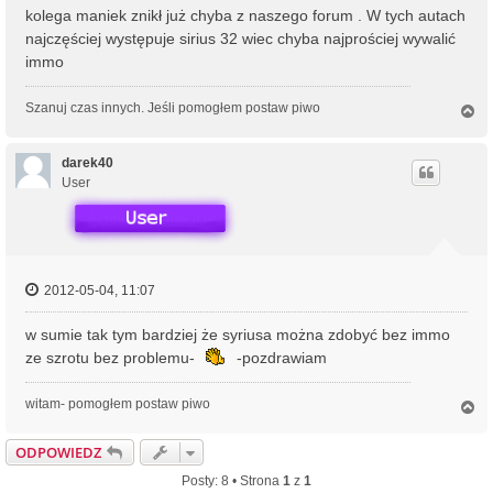
kolega maniek znikł już chyba z naszego forum . W tych autach
najczęściej występuje sirius 32 wiec chyba najprościej wywalić
immo
Szanuj czas innych. Jeśli pomogłem postaw piwo
N
a
g
ó
darek40
r
User
ę
2012-05-04, 11:07
w sumie tak tym bardziej że syriusa można zdobyć bez immo
ze szrotu bez problemu-
-pozdrawiam
witam- pomogłem postaw piwo
N
a
g
ODPOWIEDZ
ó
r
Posty: 8 • Strona
1
z
1