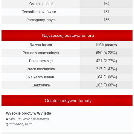
164
Ostatnia litera!
137
Technik pojazdów sa…
136
Pomagamy innym
Najczęściej postowane fora
Nazwa forum
Ilość postów
650 (4.28%)
Pomoc samochodowa
421 (2.77%)
Przedstaw się!
217 (1.43%)
Praca mechanika
164 (1.08%)
Na każdy temat!
103 (0.68%)
Elektronika
Ostatnio aktywne tematy
Wysokie obroty w WV jetta
Karol…
w
Pomoc samochodowa
2026-07-20, 20:57