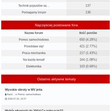
137
Technik pojazdów sa…
136
Pomagamy innym
Najczęściej postowane fora
Nazwa forum
Ilość postów
650 (4.28%)
Pomoc samochodowa
421 (2.77%)
Przedstaw się!
217 (1.43%)
Praca mechanika
164 (1.08%)
Na każdy temat!
103 (0.68%)
Elektronika
Ostatnio aktywne tematy
Wysokie obroty w WV jetta
Karol…
w
Pomoc samochodowa
2026-07-20, 20:57
Wybór wkrętarki do 300zł.Co polecacie??