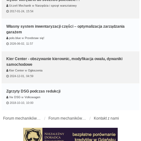
Uczeń Mechanik
w
Narzędzia i sprzęt warsztatowy
2017-01-24, 15:54
Własny system inwentaryzacji części – optymalizacja zarządzania
garażem
polo.blue
w
Przedstaw się!
2026-06-02, 11:57
Kier Center - obszywanie kierownic, modyfikacja owalu, dywaniki
samochodowe
Kier Center
w
Ogłoszenia
2024-12-01, 04:59
Zgrzyty DSG podczas redukcji
Vw DSG
w
Volkswagen
2018-10-10, 10:00
Forum mechaników samochodowych - forum-mechaniczne.pl
Forum mechaników samochodowych
Kontakt z nami