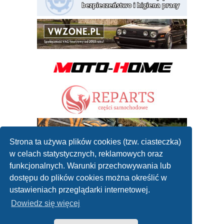
Strona ta używa plików cookies (tzw. ciasteczka)
w celach statystycznych, reklamowych oraz
funkcjonalnych. Warunki przechowywania lub
dostępu do plików cookies można określić w
ustawieniach przeglądarki internetowej.
Dowiedz się więcej