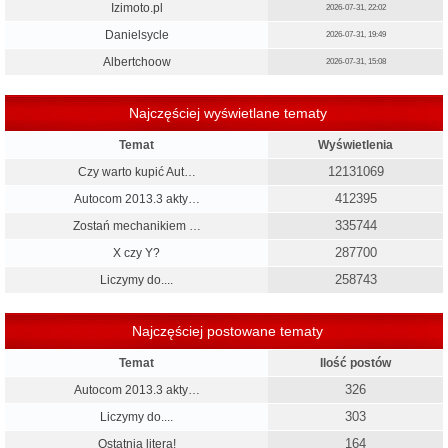
Izimoto.pl
2026-07-31, 22:02
Danielsycle
2026-07-31, 19:49
Albertchoow
2026-07-31, 15:08
Najczęściej wyświetlane tematy
Temat
Wyświetlenia
12131069
Czy warto kupić Aut…
412395
Autocom 2013.3 akty…
335744
Zostań mechanikiem …
287700
X czy Y?
258743
Liczymy do....
Najczęściej postowane tematy
Temat
Ilość postów
326
Autocom 2013.3 akty…
303
Liczymy do....
164
Ostatnia litera!