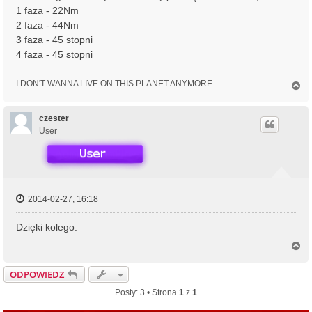
1 faza - 22Nm
2 faza - 44Nm
3 faza - 45 stopni
4 faza - 45 stopni
I DON'T WANNA LIVE ON THIS PLANET ANYMORE
N
a
g
ó
czester
r
User
ę
2014-02-27, 16:18
Dzięki kolego.
N
a
g
ODPOWIEDZ
ó
r
Posty: 3 • Strona
1
z
1
ę