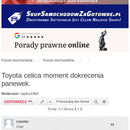
Forum mechaników samochodowych - forum-mechaniczne.pl
Forum mechaników samochodowych
Toyota celica moment dokrecenia
panewek.
Moderator:
raptus1984
Szukaj
Wyszukiwan
ODPOWIEDZ
Posty: 3 • Strona
1
z
1
czester
User