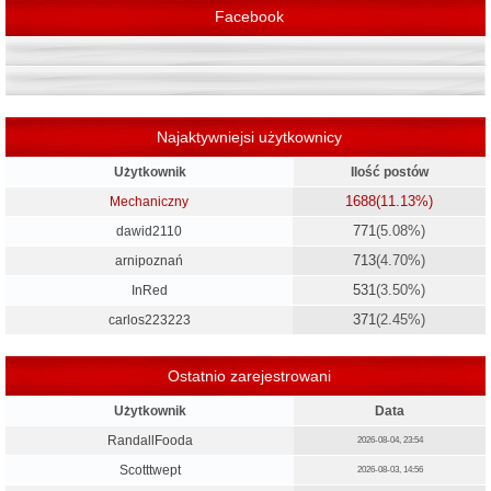
Facebook
Najaktywniejsi użytkownicy
Użytkownik
Ilość postów
1688
(11.13%)
Mechaniczny
771
(5.08%)
dawid2110
713
(4.70%)
arnipoznań
531
(3.50%)
InRed
371
(2.45%)
carlos223223
Ostatnio zarejestrowani
Użytkownik
Data
RandallFooda
2026-08-04, 23:54
Scotttwept
2026-08-03, 14:56