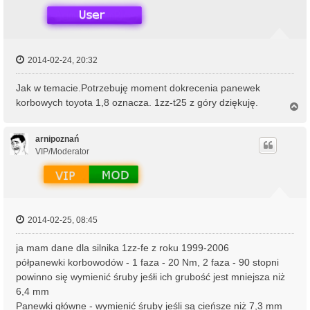
2014-02-24, 20:32
Jak w temacie.Potrzebuję moment dokrecenia panewek
korbowych toyota 1,8 oznacza. 1zz-t25 z góry dziękuję.
N
a
g
ó
arnipoznań
r
VIP/Moderator
ę
2014-02-25, 08:45
ja mam dane dla silnika 1zz-fe z roku 1999-2006
półpanewki korbowodów - 1 faza - 20 Nm, 2 faza - 90 stopni
powinno się wymienić śruby jeśłi ich grubość jest mniejsza niż
6,4 mm
Panewki główne - wymienić śruby jeśli są cieńsze niż 7,3 mm