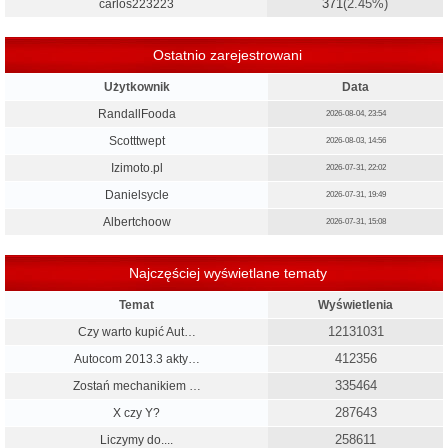
371
(2.45%)
carlos223223
Ostatnio zarejestrowani
Użytkownik
Data
RandallFooda
2026-08-04, 23:54
Scotttwept
2026-08-03, 14:56
Izimoto.pl
2026-07-31, 22:02
Danielsycle
2026-07-31, 19:49
Albertchoow
2026-07-31, 15:08
Najczęściej wyświetlane tematy
Temat
Wyświetlenia
12131031
Czy warto kupić Aut…
412356
Autocom 2013.3 akty…
335464
Zostań mechanikiem …
287643
X czy Y?
258611
Liczymy do....