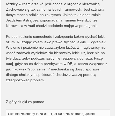
różnicy w rozmiarze kół jeśli chodzi o kręcenie kierownicą.
Zachowuje się tak samo na letnich i zimowych. Jest sztywna,
dosyć mocno odbija na zakrętach. Jakoś tak nienaturalnie.
Jeździłem Astrą bez wspomagania i śmiem twierdzić, że
kierownica w Audi chodzi podobnie mając wspomaganie.
Po podniesieniu samochodu i zakręceniu kołem słychać lekki
szum. Ruszając kołem lewo,prawo słychać lekkie ... cykanie?.
W pionie i poziomie nie zauważyłem luzów. Z maglownicy nie
widać żadnych wycieków. Na kierownicy lekki luz, lecz nie na
tyle duży, żeby podczas jazdy nie reagowała od razu. Piszę
tutaj, gdyż na co dzień przebywam w DE, a koszta związane z
jakimkolwiek "spojrzeniem" mechanika są dosyć sporawe,
dlatego chciałbym spróbować chociaż z waszą pomocą
zdiagnozować problem.
Z góry dzięki za pomoc.
Ostatnio zmieniony 1970-01-01, 01:00 przez
sokrates
, łącznie