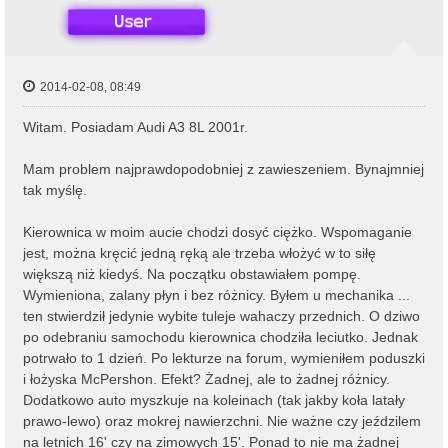
2014-02-08, 08:49
Witam. Posiadam Audi A3 8L 2001r.
Mam problem najprawdopodobniej z zawieszeniem. Bynajmniej
tak myślę.
Kierownica w moim aucie chodzi dosyć ciężko. Wspomaganie
jest, można kręcić jedną ręką ale trzeba włożyć w to siłę
większą niż kiedyś. Na początku obstawiałem pompę.
Wymieniona, zalany płyn i bez różnicy. Byłem u mechanika ...
ten stwierdził jedynie wybite tuleje wahaczy przednich. O dziwo
po odebraniu samochodu kierownica chodziła leciutko. Jednak
potrwało to 1 dzień. Po lekturze na forum, wymieniłem poduszki
i łożyska McPershon. Efekt? Żadnej, ale to żadnej różnicy.
Dodatkowo auto myszkuje na koleinach (tak jakby koła latały
prawo-lewo) oraz mokrej nawierzchni. Nie ważne czy jeździlem
na letnich 16' czy na zimowych 15'. Ponad to nie ma żadnej