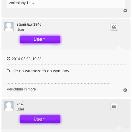
zmieniany 1 raz.
N
a
g
ó
stanisław 1946
r
User
ę
2014-02-08, 10:38
Tuleje na wahaczach do wymiany.
Periculum in more
N
a
g
ó
xaw
r
User
ę