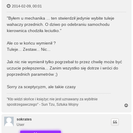
2014-02-09, 00:01
"Byłem u mechanika ... ten stwierdził jedynie wybite tuleje
wahaczy przednich. O dziwo po odebraniu samochodu
kierownica chodziła leciutko."
Ale co w końcu wymienił ?
Tuleje... Zestaw... Nic...
Jak nic nie wymienił tylko pogrzebał to przez chwilę może być
uczucie polepszenia... Zanim wszystko się dotrze i wróci do
poprzednich parametrów ;)
Sorry za sceptycyzm, ale takie czasy
"Kto widzi słońce i księżyc nie jest uznawany za wybitnie
spostrzegawczego" - Sun Tzu, Sztuka Wojny
N
a
g
ó
sokrates
r
User
ę