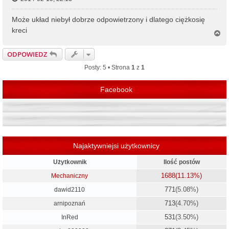
Może układ niebył dobrze odpowietrzony i dlatego ciężkosię
kreci
N
a
g
ODPOWIEDZ
ó
r
Posty: 5 • Strona
1
z
1
ę
Facebook
Najaktywniejsi użytkownicy
Użytkownik
Ilość postów
1688
(11.13%)
Mechaniczny
771
(5.08%)
dawid2110
713
(4.70%)
arnipoznań
531
(3.50%)
InRed