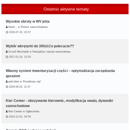
Ostatnio aktywne tematy
Wysokie obroty w WV jetta
Karol…
w
Pomoc samochodowa
2026-07-20, 20:57
Wybór wkrętarki do 300zł.Co polecacie??
Uczeń Mechanik
w
Narzędzia i sprzęt warsztatowy
2017-01-24, 15:54
Własny system inwentaryzacji części – optymalizacja zarządzania
garażem
polo.blue
w
Przedstaw się!
2026-06-02, 11:57
Kier Center - obszywanie kierownic, modyfikacja owalu, dywaniki
samochodowe
Kier Center
w
Ogłoszenia
2024-12-01, 04:59