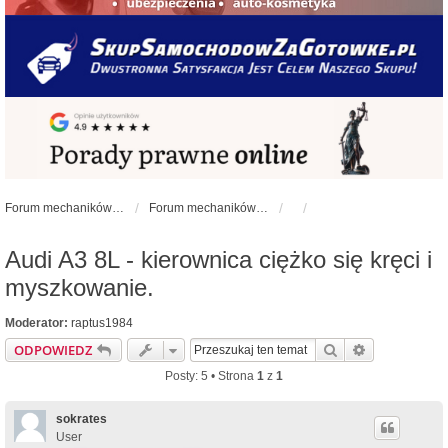
Forum mechaników samochodowych - forum-mechaniczne.pl
Forum mechaników samochodowych
Audi A3 8L - kierownica ciężko się kręci i
myszkowanie.
Moderator:
raptus1984
Szukaj
Wyszukiwan
ODPOWIEDZ
Posty: 5 • Strona
1
z
1
sokrates
User