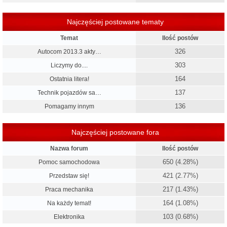
Najczęściej postowane tematy
Temat
Ilość postów
326
Autocom 2013.3 akty…
303
Liczymy do....
164
Ostatnia litera!
137
Technik pojazdów sa…
136
Pomagamy innym
Najczęściej postowane fora
Nazwa forum
Ilość postów
650 (4.28%)
Pomoc samochodowa
421 (2.77%)
Przedstaw się!
217 (1.43%)
Praca mechanika
164 (1.08%)
Na każdy temat!
103 (0.68%)
Elektronika