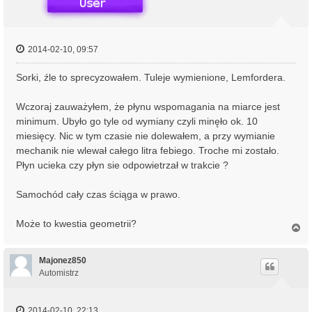
2014-02-10, 09:57
Sorki, źle to sprecyzowałem. Tuleje wymienione, Lemfordera.
Wczoraj zauważyłem, że płynu wspomagania na miarce jest
minimum. Ubyło go tyle od wymiany czyli minęło ok. 10
miesięcy. Nic w tym czasie nie dolewałem, a przy wymianie
mechanik nie wlewał całego litra febiego. Troche mi zostało.
Płyn ucieka czy płyn sie odpowietrzał w trakcie ?
Samochód cały czas ściąga w prawo.
Może to kwestia geometrii?
N
a
g
ó
Majonez850
r
Automistrz
ę
2014-02-10, 22:13