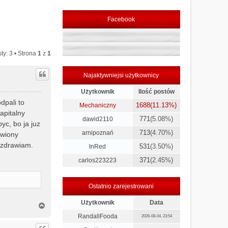
Facebook
ty: 3 • Strona
1
z
1
Najaktywniejsi użytkownicy
Użytkownik
Ilość postów
dpali to
1688
(11.13%)
Mechaniczny
apitalny
771
(5.08%)
dawid2110
yc, bo ja juz
713
(4.70%)
arnipoznań
awiony
pozdrawiam.
531
(3.50%)
InRed
371
(2.45%)
carlos223223
Ostatnio zarejestrowani
Użytkownik
Data
N
a
RandallFooda
2026-08-04, 23:54
g