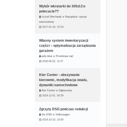
Wybór wkrętarki do 300zł.Co
polecacie??
Uczeń Mechanik
w
Narzędzia i sprzęt
warsztatowy
2017-01-24, 15:54
Własny system inwentaryzacji
części – optymalizacja zarządzania
garażem
polo.blue
w
Przedstaw się!
2026-06-02, 11:57
Kier Center - obszywanie
kierownic, modyfikacja owalu,
dywaniki samochodowe
Kier Center
w
Ogłoszenia
2024-12-01, 04:59
Zgrzyty DSG podczas redukcji
Vw DSG
w
Volkswagen
2018-10-10, 10:00