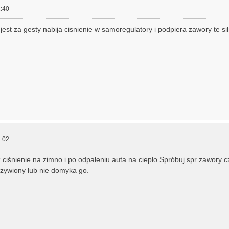
:40
jest za gesty nabija cisnienie w samoregulatory i podpiera zawory te siln
:02
ciśnienie na zimno i po odpaleniu auta na ciepło.Spróbuj spr zawory 
krzywiony lub nie domyka go.