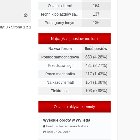
164
Ostatnia litera!
137
Technik pojazdów sa…
N
a
136
Pomagamy innym
g
ty: 3 • Strona
1
z
1
ó
r
Najczęściej postowane fora
ę
Nazwa forum
Ilość postów
650 (4.28%)
Pomoc samochodowa
421 (2.77%)
Przedstaw się!
217 (1.43%)
Praca mechanika
164 (1.08%)
Na każdy temat!
103 (0.68%)
Elektronika
Ostatnio aktywne tematy
Wysokie obroty w WV jetta
Karol…
w
Pomoc samochodowa
2026-07-20, 20:57