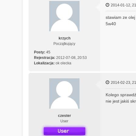
2014-01-12, 21
stawiam ze olej 
5w40
krzych
Początkujący
Posty:
45
Rejestracja:
2012-07-08, 20:53
Lokalizacja:
ok olecka
2014-02-23, 21
Kolego sprawdź 
nie jest jakiś s
czester
User