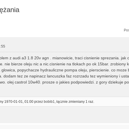
rężania
zukiwanie zaawansowane
Pos
:55
em z audi a3 1.8 20v agn . mianowicie, traci cisnienie sprezania. jak o
. nie bierze oleju nic a nic.cisnienie na tlokach po ok 15bar. zrobiony k
 glowica, popychacze hydrauliczne pompa oleju, pierscienie. co moze b
. dodam tez ze napinacz lancuszka faz rozrzadu tez wymieniony i ust
wo. olej castrol 10w40. prosze o jakies podpowiedzi. z gory dziekuje 
ony 1970-01-01, 01:00 przez
bobib1
, łącznie zmieniany 1 raz.