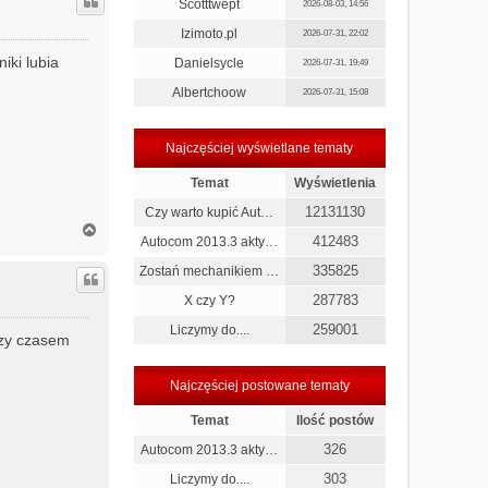
ó
Scotttwept
2026-08-03, 14:56
r
Izimoto.pl
2026-07-31, 22:02
ę
iki lubia
Danielsycle
2026-07-31, 19:49
Albertchoow
2026-07-31, 15:08
Najczęściej wyświetlane tematy
Temat
Wyświetlenia
12131130
Czy warto kupić Aut…
N
412483
Autocom 2013.3 akty…
a
g
335825
Zostań mechanikiem …
ó
r
287783
X czy Y?
ę
259001
Liczymy do....
czy czasem
Najczęściej postowane tematy
Temat
Ilość postów
326
Autocom 2013.3 akty…
303
Liczymy do....