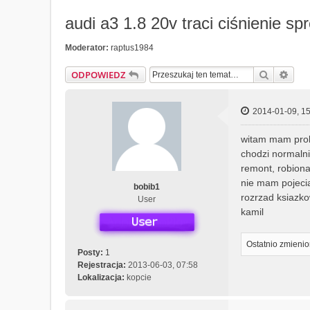
audi a3 1.8 20v traci ciśnienie sp
Moderator:
raptus1984
Szukaj
Wys
ODPOWIEDZ
2014-01-09, 15
witam mam probl
chodzi normalnie
remont, robiona
nie mam pojecia
bobib1
rozrzad ksiazko
User
kamil
Ostatnio zmieni
Posty:
1
Rejestracja:
2013-06-03, 07:58
Lokalizacja:
kopcie