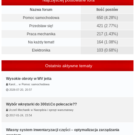
Najczęściej postowane fora
Nazwa forum
Ilość postów
650 (4.28%)
Pomoc samochodowa
421 (2.77%)
Przedstaw się!
217 (1.43%)
Praca mechanika
164 (1.08%)
Na każdy temat!
103 (0.68%)
Elektronika
Ostatnio aktywne tematy
Wysokie obroty w WV jetta
Karol…
w
Pomoc samochodowa
2026-07-20, 20:57
Wybór wkrętarki do 300zł.Co polecacie??
Uczeń Mechanik
w
Narzędzia i sprzęt warsztatowy
2017-01-24, 15:54
Własny system inwentaryzacji części – optymalizacja zarządzania