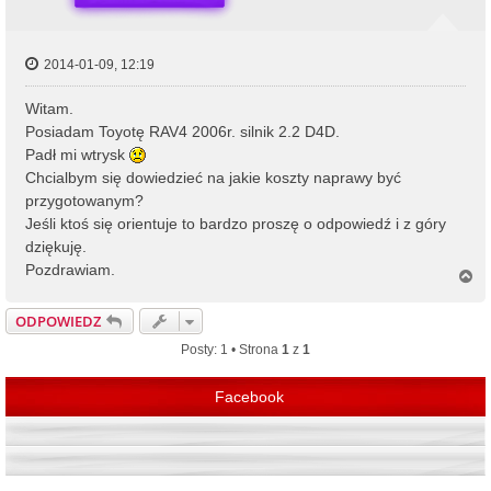
2014-01-09, 12:19
Witam.
Posiadam Toyotę RAV4 2006r. silnik 2.2 D4D.
Padł mi wtrysk
Chcialbym się dowiedzieć na jakie koszty naprawy być
przygotowanym?
Jeśli ktoś się orientuje to bardzo proszę o odpowiedź i z góry
dziękuję.
Pozdrawiam.
N
a
g
ODPOWIEDZ
ó
r
Posty: 1 • Strona
1
z
1
ę
Facebook