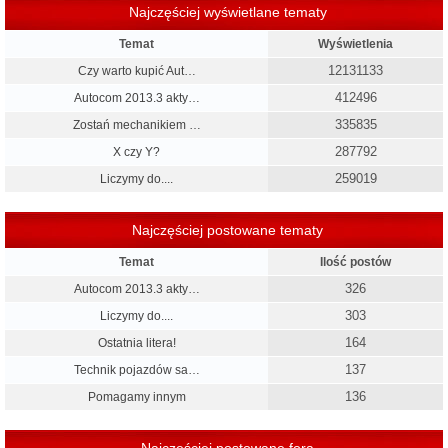
Najczęściej wyświetlane tematy
Temat
Wyświetlenia
12131133
Czy warto kupić Aut…
412496
Autocom 2013.3 akty…
335835
Zostań mechanikiem …
287792
X czy Y?
259019
Liczymy do....
Najczęściej postowane tematy
Temat
Ilość postów
326
Autocom 2013.3 akty…
303
Liczymy do....
164
Ostatnia litera!
137
Technik pojazdów sa…
136
Pomagamy innym