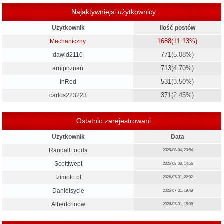
Najaktywniejsi użytkownicy
Użytkownik
Ilość postów
1688
(11.13%)
Mechaniczny
771
(5.08%)
dawid2110
713
(4.70%)
arnipoznań
531
(3.50%)
InRed
371
(2.45%)
carlos223223
Ostatnio zarejestrowani
Użytkownik
Data
RandallFooda
2026-08-04, 23:54
Scotttwept
2026-08-03, 14:56
Izimoto.pl
2026-07-31, 22:02
Danielsycle
2026-07-31, 19:49
Albertchoow
2026-07-31, 15:08