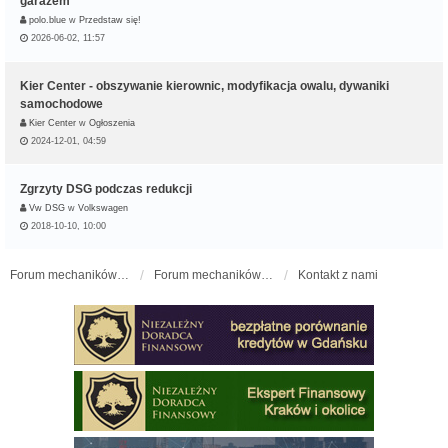
garażem
polo.blue
w
Przedstaw się!
2026-06-02, 11:57
Kier Center - obszywanie kierownic, modyfikacja owalu, dywaniki
samochodowe
Kier Center
w
Ogłoszenia
2024-12-01, 04:59
Zgrzyty DSG podczas redukcji
Vw DSG
w
Volkswagen
2018-10-10, 10:00
Forum mechaników samochodowych - forum-mechaniczne.pl
Forum mechaników samochodowych
Kontakt z nami