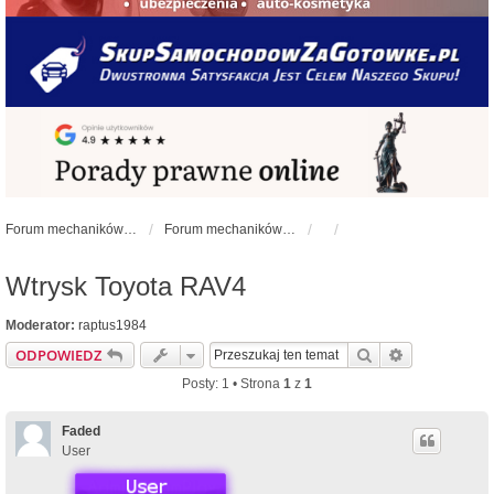
Forum mechaników samochodowych - forum-mechaniczne.pl
Forum mechaników samochodowych
Wtrysk Toyota RAV4
Moderator:
raptus1984
Szukaj
Wyszukiwan
ODPOWIEDZ
Posty: 1 • Strona
1
z
1
Faded
User