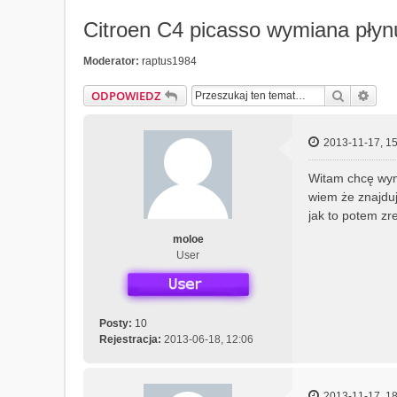
Citroen C4 picasso wymiana pły
Moderator:
raptus1984
Szukaj
Wys
ODPOWIEDZ
2013-11-17, 15
Witam chcę wymi
wiem że znajduj
jak to potem zr
moloe
User
Posty:
10
Rejestracja:
2013-06-18, 12:06
2013-11-17, 18