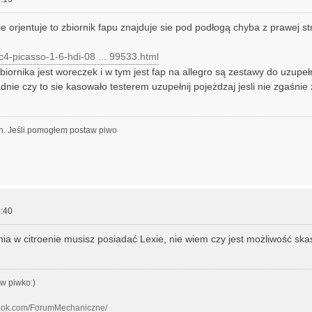
sie orjentuje to zbiornik fapu znajduje sie pod podłogą chyba z prawej s
l/c4-picasso-1-6-hdi-08 ... 99533.html
biornika jest woreczek i w tym jest fap na allegro są zestawy do uzupełn
nie czy to sie kasowało testerem uzupełnij pojeżdzaj jesli nie zgaśnie 
h. Jeśli pomogłem postaw piwo
:40
a w citroenie musisz posiadać Lexie, nie wiem czy jest możliwość sk
w piwko:)
book.com/ForumMechaniczne/