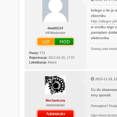
kolego o ile ja 
zbiorniku
http://allegro.p
w srodku tego z
dawid2110
pamiętam dokład
VIP/Moderator
elektronika
Szanuj czas innyc
Posty:
771
Rejestracja:
2012-02-25, 17:07
Lokalizacja:
Kielce
2013-11-18, 12
Co do skasowani
inny sposób.
Mechaniczny
Administrator
Pomogłem? Posta
https://www.face