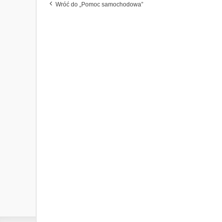
Wróć do „Pomoc samochodowa”
c
z
n
y