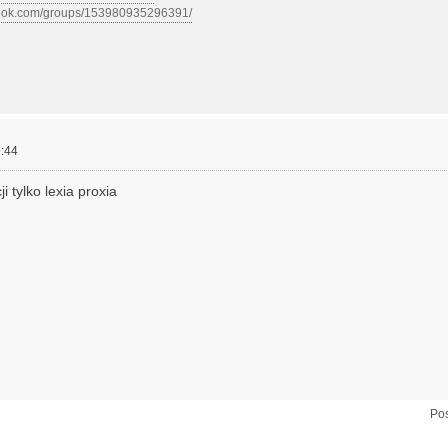
book.com/groups/153980935296391/
:44
i tylko lexia proxia
Pos