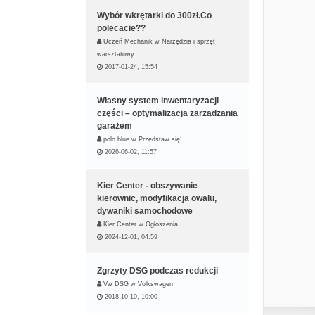
ę
Wybór wkrętarki do 300zł.Co
polecacie??
Uczeń Mechanik
w
Narzędzia i sprzęt
warsztatowy
2017-01-24, 15:54
Własny system inwentaryzacji
części – optymalizacja zarządzania
garażem
polo.blue
w
Przedstaw się!
2026-06-02, 11:57
Kier Center - obszywanie
kierownic, modyfikacja owalu,
dywaniki samochodowe
Kier Center
w
Ogłoszenia
2024-12-01, 04:59
Zgrzyty DSG podczas redukcji
Vw DSG
w
Volkswagen
2018-10-10, 10:00