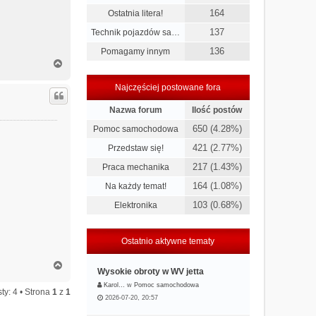
164
Ostatnia litera!
137
Technik pojazdów sa…
136
Pomagamy innym
N
a
g
Najczęściej postowane fora
ó
r
Nazwa forum
Ilość postów
ę
650 (4.28%)
Pomoc samochodowa
421 (2.77%)
Przedstaw się!
217 (1.43%)
Praca mechanika
164 (1.08%)
Na każdy temat!
103 (0.68%)
Elektronika
Ostatnio aktywne tematy
N
Wysokie obroty w WV jetta
a
g
Karol…
w
Pomoc samochodowa
ty: 4 • Strona
1
z
1
ó
2026-07-20, 20:57
r