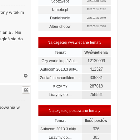
r
Scotttwept
2026-08-03, 14:56
ę
Izimoto.pl
2026-07-31, 22:02
trony w takim
Danielsycle
2026-07-31, 19:49
Albertchoow
2026-07-31, 15:08
iania . Nie
zgłoś sie do
Najczęściej wyświetlane tematy
Temat
Wyświetlenia
12130999
Czy warto kupić Aut…
412327
Autocom 2013.3 akty…
N
335231
Zostań mechanikiem …
a
g
287618
X czy Y?
ó
258581
Liczymy do....
r
ę
asowania w
Najczęściej postowane tematy
Temat
Ilość postów
326
Autocom 2013.3 akty…
303
Liczymy do....