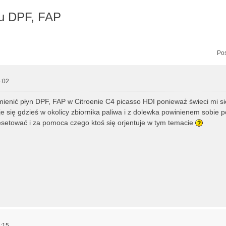
nu DPF, FAP
zukiwanie zaawansowane
Pos
:02
enić płyn DPF, FAP w Citroenie C4 picasso HDI ponieważ świeci mi si
e się gdzieś w okolicy zbiornika paliwa i z dolewka powinienem sobie p
esetować i za pomoca czego ktoś się orjentuje w tym temacie
:15