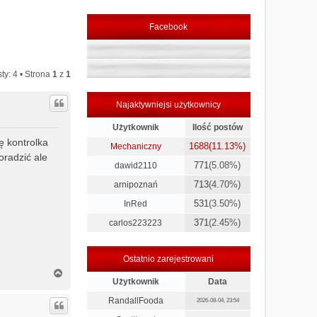
Facebook
ty: 4 • Strona
1
z
1
Najaktywniejsi użytkownicy
Użytkownik
Ilość postów
ę kontrolka
1688
(11.13%)
Mechaniczny
oradzić ale
771
(5.08%)
dawid2110
713
(4.70%)
arnipoznań
531
(3.50%)
InRed
371
(2.45%)
carlos223223
Ostatnio zarejestrowani
N
Użytkownik
Data
a
g
RandallFooda
2026-08-04, 23:54
ó