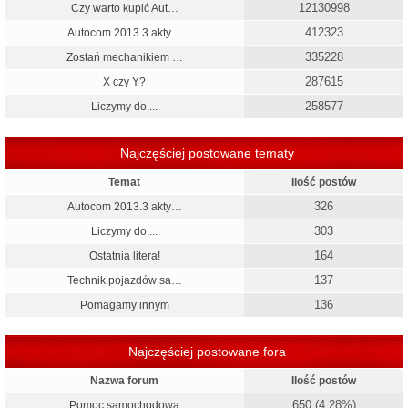
12130998
Czy warto kupić Aut…
412323
Autocom 2013.3 akty…
335228
Zostań mechanikiem …
287615
X czy Y?
258577
Liczymy do....
Najczęściej postowane tematy
Temat
Ilość postów
326
Autocom 2013.3 akty…
303
Liczymy do....
164
Ostatnia litera!
137
Technik pojazdów sa…
136
Pomagamy innym
Najczęściej postowane fora
Nazwa forum
Ilość postów
650 (4.28%)
Pomoc samochodowa