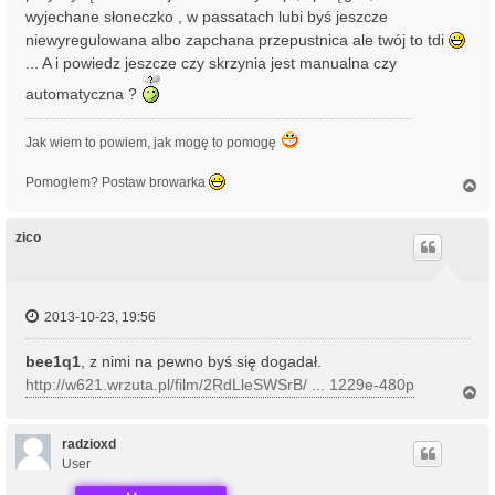
wyjechane słoneczko , w passatach lubi byś jeszcze
niewyregulowana albo zapchana przepustnica ale twój to tdi
... A i powiedz jeszcze czy skrzynia jest manualna czy
automatyczna ?
Jak wiem to powiem, jak mogę to pomogę
Pomogłem? Postaw browarka
N
a
g
ó
zico
r
ę
2013-10-23, 19:56
bee1q1
, z nimi na pewno byś się dogadał.
http://w621.wrzuta.pl/film/2RdLleSWSrB/ ... 1229e-480p
N
a
g
ó
radzioxd
r
User
ę