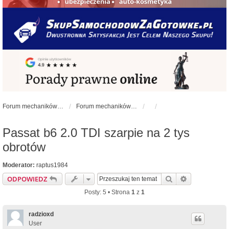
Forum mechaników samochodowych - forum-mechaniczne.pl
Forum mechaników samochodowych
Passat b6 2.0 TDI szarpie na 2 tys
obrotów
Moderator:
raptus1984
Szukaj
Wyszukiwan
ODPOWIEDZ
Posty: 5 • Strona
1
z
1
radzioxd
User