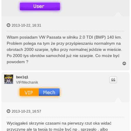
2013-10-22, 16:31
Witam posiadam VW Passata w silniku 2.0 TDI (BMP) 140 km.
Problem polega na tym że przy przyśpieszaniu normalnym na
obrotach 2000 szarpie, tylko przy normalnej jeździe w mieście.
Po 2000 tys obrotów samochód już nie szarpie. Co może być
powodem ?
N
a
g
ó
bee1q1
r
VIP/Mechanik
ę
2013-10-23, 16:57
Wyciągałeś skrzynie czasami na pierwszy rzut oka widać
przyczynę ale ta twoja to może być np , sprzęgło , albo