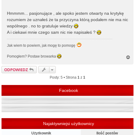
Hmmmm... pasjonujące , ale spoko jestem otwarty na krytykę
rozumiem że uznałeś że ta przyczyna którą podałem nie ma nic
wspólnego . no to gratuluje wiedzy
A i ciekawi mnie czego sam nic nie napisałeś ?
Jak wiem to powiem, jak mogę to pomogę
Pomogłem? Postaw browarka
N
a
g
ODPOWIEDZ
ó
r
Posty: 5 • Strona
1
z
1
ę
Facebook
Najaktywniejsi użytkownicy
Użytkownik
Ilość postów