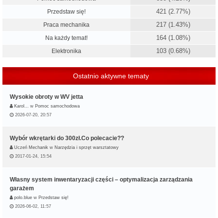
421 (2.77%)
Przedstaw się!
217 (1.43%)
Praca mechanika
164 (1.08%)
Na każdy temat!
103 (0.68%)
Elektronika
Ostatnio aktywne tematy
Wysokie obroty w WV jetta
Karol…
w
Pomoc samochodowa
2026-07-20, 20:57
Wybór wkrętarki do 300zł.Co polecacie??
Uczeń Mechanik
w
Narzędzia i sprzęt warsztatowy
2017-01-24, 15:54
Własny system inwentaryzacji części – optymalizacja zarządzania
garażem
polo.blue
w
Przedstaw się!
2026-06-02, 11:57