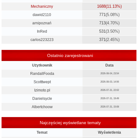
1688
(11.13%)
Mechaniczny
771
(5.08%)
dawid2110
713
(4.70%)
arnipoznań
531
(3.50%)
InRed
371
(2.45%)
carlos223223
Ostatnio zarejestrowani
Użytkownik
Data
RandallFooda
2026-08-04, 23:54
Scotttwept
2026-08-03, 14:56
Izimoto.pl
2026-07-31, 22:02
Danielsycle
2026-07-31, 19:49
Albertchoow
2026-07-31, 15:08
Najczęściej wyświetlane tematy
Temat
Wyświetlenia