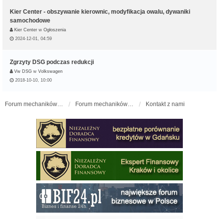
Kier Center - obszywanie kierownic, modyfikacja owalu, dywaniki
samochodowe
Kier Center
w
Ogłoszenia
2024-12-01, 04:59
Zgrzyty DSG podczas redukcji
Vw DSG
w
Volkswagen
2018-10-10, 10:00
Forum mechaników samochodowych - forum-mechaniczne.pl
Forum mechaników samochodowych
Kontakt z nami