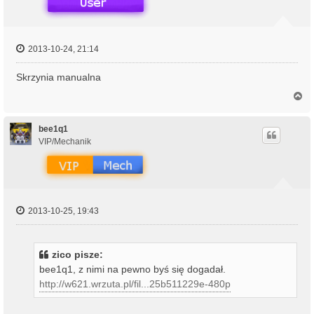
2013-10-24, 21:14
Skrzynia manualna
N
a
g
ó
bee1q1
r
VIP/Mechanik
ę
2013-10-25, 19:43
zico pisze:
bee1q1, z nimi na pewno byś się dogadał.
http://w621.wrzuta.pl/fil...25b511229e-480p