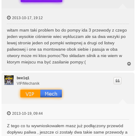
2013-10-17, 19:12
witam mam taki problem bo do pompy ida 3 przewody z czego
jeden wysokie ciśnienie wiec wykluczam ale sa dwa wezyki po
lewej stronie jeden od pompki wstepnej a drugi od listwy
paliwowej i one sa montowane obok siebie i pasuja w oba
otwory moze mi ktos pomoc?bo składam silnik a nie wiem w
ktorym miejscu ma być zasilanie pompy:(
N
a
g
ó
bee1q1
r
VIP/Mechanik
ę
2013-10-19, 09:44
Z tego co tu wywnioskowałem masz już podłączony przewód
dopływu paliwa , jeszcze ci zostały dwa takie same przewody a