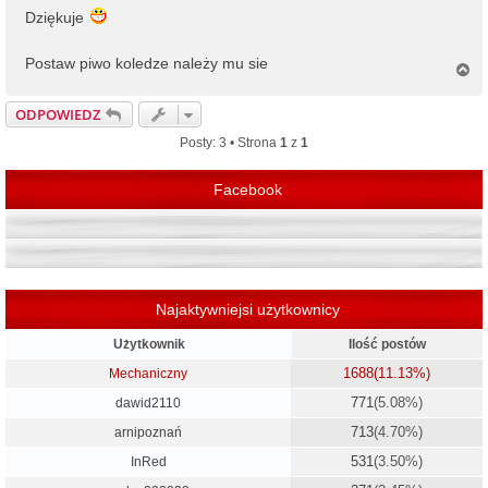
Dziękuje
Postaw piwo koledze należy mu sie
N
a
g
ODPOWIEDZ
ó
r
Posty: 3 • Strona
1
z
1
ę
Facebook
Najaktywniejsi użytkownicy
Użytkownik
Ilość postów
1688
(11.13%)
Mechaniczny
771
(5.08%)
dawid2110
713
(4.70%)
arnipoznań
531
(3.50%)
InRed