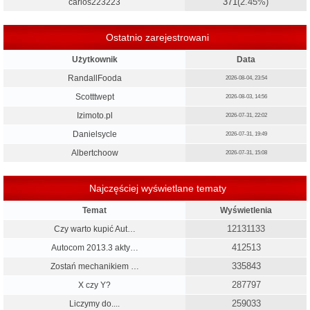
371
(2.45%)
carlos223223
Ostatnio zarejestrowani
Użytkownik
Data
RandallFooda
2026-08-04, 23:54
Scotttwept
2026-08-03, 14:56
Izimoto.pl
2026-07-31, 22:02
Danielsycle
2026-07-31, 19:49
Albertchoow
2026-07-31, 15:08
Najczęściej wyświetlane tematy
Temat
Wyświetlenia
12131133
Czy warto kupić Aut…
412513
Autocom 2013.3 akty…
335843
Zostań mechanikiem …
287797
X czy Y?
259033
Liczymy do....