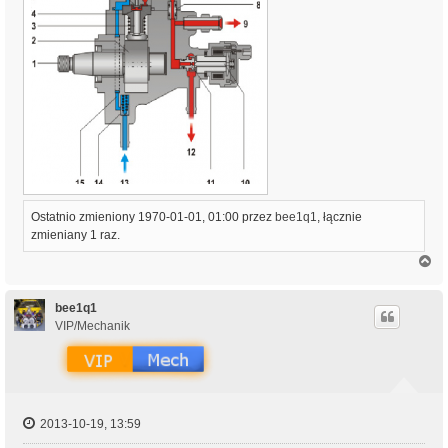
Ostatnio zmieniony 1970-01-01, 01:00 przez
bee1q1
, łącznie
zmieniany 1 raz.
N
a
g
ó
bee1q1
r
VIP/Mechanik
ę
2013-10-19, 13:59