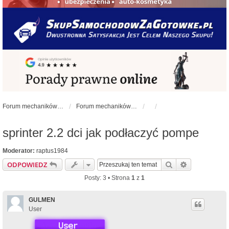
Forum mechaników samochodowych - forum-mechaniczne.pl
Forum mechaników samochodowych
sprinter 2.2 dci jak podłaczyć pompe
Moderator:
raptus1984
Szukaj
Wyszukiwan
ODPOWIEDZ
Posty: 3 • Strona
1
z
1
GULMEN
User