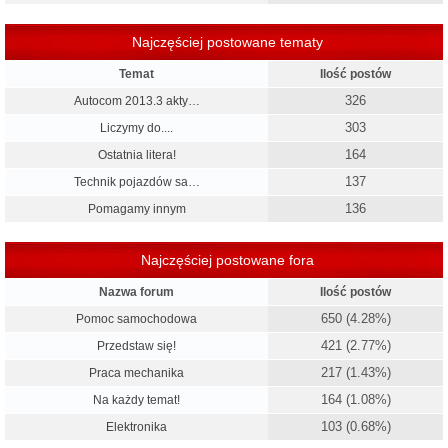
Najczęściej postowane tematy
Temat
Ilość postów
326
Autocom 2013.3 akty…
303
Liczymy do....
164
Ostatnia litera!
137
Technik pojazdów sa…
136
Pomagamy innym
Najczęściej postowane fora
Nazwa forum
Ilość postów
650 (4.28%)
Pomoc samochodowa
421 (2.77%)
Przedstaw się!
217 (1.43%)
Praca mechanika
164 (1.08%)
Na każdy temat!
103 (0.68%)
Elektronika