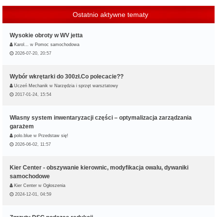
Ostatnio aktywne tematy
Wysokie obroty w WV jetta
Karol…
w
Pomoc samochodowa
2026-07-20, 20:57
Wybór wkrętarki do 300zł.Co polecacie??
Uczeń Mechanik
w
Narzędzia i sprzęt warsztatowy
2017-01-24, 15:54
Własny system inwentaryzacji części – optymalizacja zarządzania
garażem
polo.blue
w
Przedstaw się!
2026-06-02, 11:57
Kier Center - obszywanie kierownic, modyfikacja owalu, dywaniki
samochodowe
Kier Center
w
Ogłoszenia
2024-12-01, 04:59