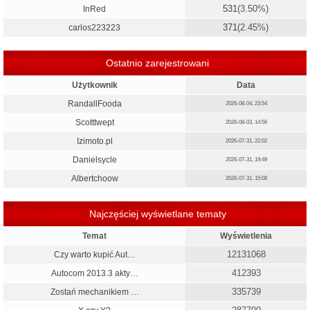
531
(3.50%)
InRed
371
(2.45%)
carlos223223
Ostatnio zarejestrowani
Użytkownik
Data
RandallFooda
2026-08-04, 23:54
Scotttwept
2026-08-03, 14:56
Izimoto.pl
2026-07-31, 22:02
Danielsycle
2026-07-31, 19:49
Albertchoow
2026-07-31, 15:08
Najczęściej wyświetlane tematy
Temat
Wyświetlenia
12131068
Czy warto kupić Aut…
412393
Autocom 2013.3 akty…
335739
Zostań mechanikiem …