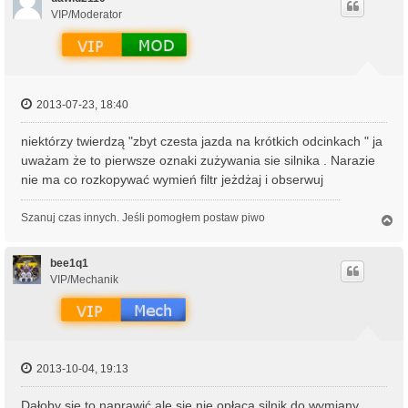
r
VIP/Moderator
ę
2013-07-23, 18:40
niektórzy twierdzą "zbyt czesta jazda na krótkich odcinkach " ja
uważam że to pierwsze oznaki zużywania sie silnika . Narazie
nie ma co rozkopywać wymień filtr jeżdżaj i obserwuj
Szanuj czas innych. Jeśli pomogłem postaw piwo
N
a
g
ó
bee1q1
r
VIP/Mechanik
ę
2013-10-04, 19:13
Dałoby się to naprawić ale się nie opłaca silnik do wymiany...