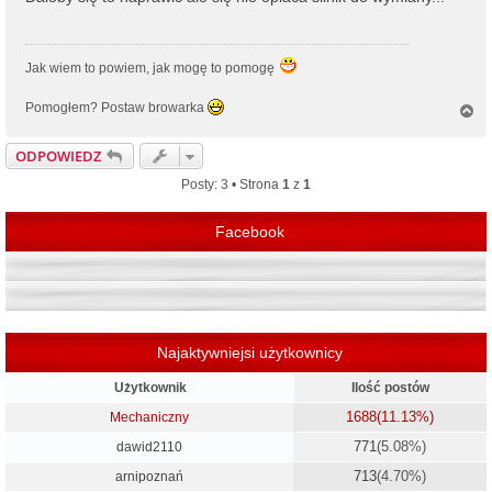
Jak wiem to powiem, jak mogę to pomogę
Pomogłem? Postaw browarka
N
a
g
ODPOWIEDZ
ó
r
Posty: 3 • Strona
1
z
1
ę
Facebook
Najaktywniejsi użytkownicy
Użytkownik
Ilość postów
1688
(11.13%)
Mechaniczny
771
(5.08%)
dawid2110
713
(4.70%)
arnipoznań