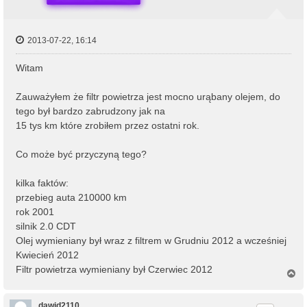
2013-07-22, 16:14
Witam
Zauważyłem że filtr powietrza jest mocno urąbany olejem, do
tego był bardzo zabrudzony jak na
15 tys km które zrobiłem przez ostatni rok.
Co może być przyczyną tego?
kilka faktów:
przebieg auta 210000 km
rok 2001
silnik 2.0 CDT
Olej wymieniany był wraz z filtrem w Grudniu 2012 a wcześniej
Kwiecień 2012
Filtr powietrza wymieniany był Czerwiec 2012
N
a
g
ó
dawid2110