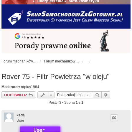
Forum mechaników samochodowych - forum-mechaniczne.pl
Forum mechaników samochodowych
Rover 75 - Filtr Powietrza "w oleju"
Moderator:
raptus1984
Szukaj
Wyszukiwan
ODPOWIEDZ
Posty: 3 • Strona
1
z
1
keda
User