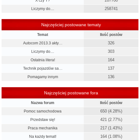
287700
X czy Y?
258741
Liczymy do....
Najczęściej postowane tematy
Temat
Ilość postów
326
Autocom 2013.3 akty…
303
Liczymy do....
164
Ostatnia litera!
137
Technik pojazdów sa…
136
Pomagamy innym
Najczęściej postowane fora
Nazwa forum
Ilość postów
650 (4.28%)
Pomoc samochodowa
421 (2.77%)
Przedstaw się!
217 (1.43%)
Praca mechanika
164 (1.08%)
Na każdy temat!