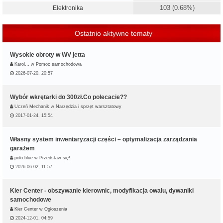
103 (0.68%)
Elektronika
Ostatnio aktywne tematy
Wysokie obroty w WV jetta
Karol…
w
Pomoc samochodowa
2026-07-20, 20:57
Wybór wkrętarki do 300zł.Co polecacie??
Uczeń Mechanik
w
Narzędzia i sprzęt warsztatowy
2017-01-24, 15:54
Własny system inwentaryzacji części – optymalizacja zarządzania
garażem
polo.blue
w
Przedstaw się!
2026-06-02, 11:57
Kier Center - obszywanie kierownic, modyfikacja owalu, dywaniki
samochodowe
Kier Center
w
Ogłoszenia
2024-12-01, 04:59