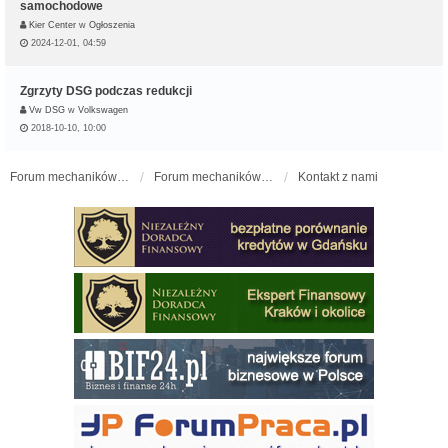
samochodowe
Kier Center
w
Ogłoszenia
2024-12-01, 04:59
Zgrzyty DSG podczas redukcji
Vw DSG
w
Volkswagen
2018-10-10, 10:00
Forum mechaników samochodowych - forum-mechaniczne.pl
Forum mechaników samochodowych
Kontakt z nami