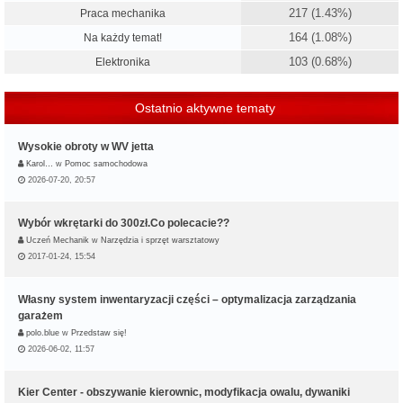
217 (1.43%)
Praca mechanika
164 (1.08%)
Na każdy temat!
103 (0.68%)
Elektronika
Ostatnio aktywne tematy
Wysokie obroty w WV jetta
Karol…
w
Pomoc samochodowa
2026-07-20, 20:57
Wybór wkrętarki do 300zł.Co polecacie??
Uczeń Mechanik
w
Narzędzia i sprzęt warsztatowy
2017-01-24, 15:54
Własny system inwentaryzacji części – optymalizacja zarządzania
garażem
polo.blue
w
Przedstaw się!
2026-06-02, 11:57
Kier Center - obszywanie kierownic, modyfikacja owalu, dywaniki