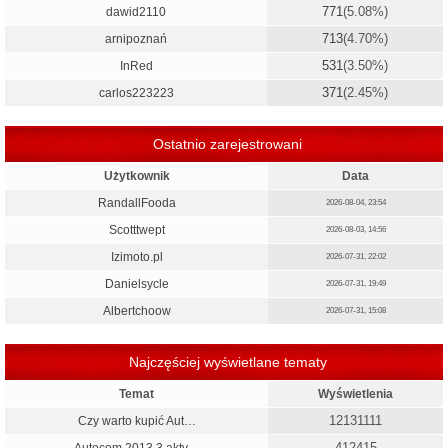
771
(5.08%)
dawid2110
713
(4.70%)
arnipoznań
531
(3.50%)
InRed
371
(2.45%)
carlos223223
Ostatnio zarejestrowani
Użytkownik
Data
RandallFooda
2026-08-04, 23:54
Scotttwept
2026-08-03, 14:56
Izimoto.pl
2026-07-31, 22:02
Danielsycle
2026-07-31, 19:49
Albertchoow
2026-07-31, 15:08
Najczęściej wyświetlane tematy
Temat
Wyświetlenia
12131111
Czy warto kupić Aut…
412415
Autocom 2013.3 akty…