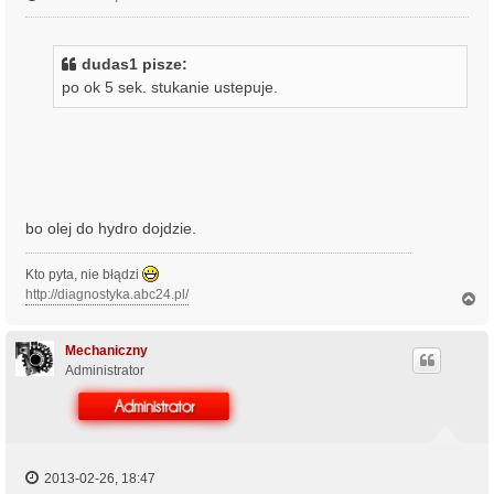
dudas1 pisze:
po ok 5 sek. stukanie ustepuje.
bo olej do hydro dojdzie.
Kto pyta, nie błądzi
http://diagnostyka.abc24.pl/
N
a
g
ó
Mechaniczny
r
Administrator
ę
2013-02-26, 18:47