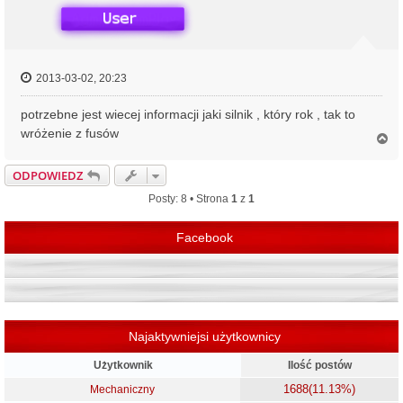
ę
2013-03-02, 20:23
potrzebne jest wiecej informacji jaki silnik , który rok , tak to
wróżenie z fusów
N
a
g
ODPOWIEDZ
ó
r
Posty: 8 • Strona
1
z
1
ę
Facebook
Najaktywniejsi użytkownicy
Użytkownik
Ilość postów
1688
(11.13%)
Mechaniczny