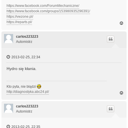
https://www.facebook.com/ForumMechaniczne/
https://www.facebook.com/groups/153980935296391/
https://vwzone.pl/
https://reparts.pl/
N
a
g
ó
carlos223223
r
Automistrz
ę
2013-02-25, 22:34
Hydro się kłania.
Kto pyta, nie błądzi
http://diagnostyka.abc24.pl/
N
a
g
ó
carlos223223
r
Automistrz
ę
2013-02-25, 22:35