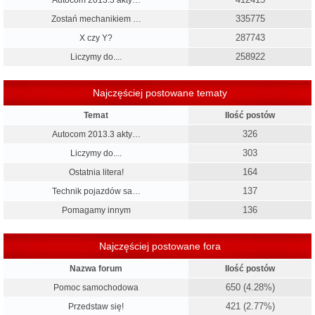
335775
Zostań mechanikiem …
287743
X czy Y?
258922
Liczymy do....
Najczęściej postowane tematy
Temat
Ilość postów
326
Autocom 2013.3 akty…
303
Liczymy do....
164
Ostatnia litera!
137
Technik pojazdów sa…
136
Pomagamy innym
Najczęściej postowane fora
Nazwa forum
Ilość postów
650 (4.28%)
Pomoc samochodowa
421 (2.77%)
Przedstaw się!