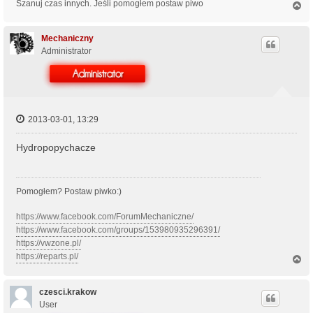
Szanuj czas innych. Jeśli pomogłem postaw piwo
N
a
g
ó
Mechaniczny
r
Administrator
ę
2013-03-01, 13:29
Hydropopychacze
Pomogłem? Postaw piwko:)
https://www.facebook.com/ForumMechaniczne/
https://www.facebook.com/groups/153980935296391/
https://vwzone.pl/
https://reparts.pl/
N
a
g
ó
czesci.krakow
r
User