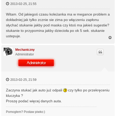
2013-02-25, 21:55
Witam. Od jakiegoś czasu koleżanka ma w megance problem a
dokładniej jak tylko zcznie sie zima po włączeniu zapłonu
słychać stukanie jakby pod maska czy ktoś ma jakieś sugestie?
stukanie to przypomina jakby dziecioła po ok 5 sek. stukanie
ustepuje.
N
a
g
ó
Mechaniczny
r
Administrator
ę
2013-02-25, 21:59
Zaczyna stukać jak auto już odpali
czy tylko po przekręceniu
kluczyka ?
Proszę podać więcej danych auta.
Pomogłem? Postaw piwko:)