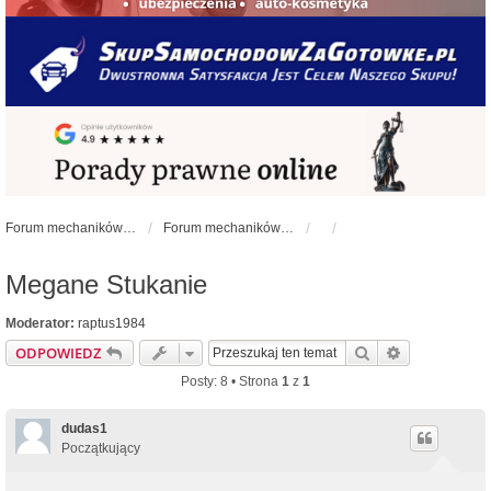
Forum mechaników samochodowych - forum-mechaniczne.pl
Forum mechaników samochodowych
Megane Stukanie
Moderator:
raptus1984
Szukaj
Wyszukiwan
ODPOWIEDZ
Posty: 8 • Strona
1
z
1
dudas1
Początkujący