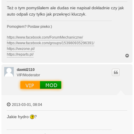
Też o tym pomyślałem ale dudas nie napisał dokładnie czy jak
auto odpali czy tylko jak przekręci kluczyk.
Pomogłem? Postaw piwko:)
https://www.facebook.com/ForumMechaniczne/
https://www.facebook.com/groups/153980935296391/
https://vwzone.pl/
https://reparts.pl/
N
a
g
ó
dawid2110
r
VIP/Moderator
ę
2013-03-01, 08:04
Jakie hydro
?