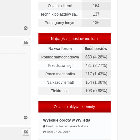
164
Ostatnia litera!
137
Technik pojazdów sa…
136
Pomagamy innym
N
a
g
Najczęściej postowane fora
ó
r
Nazwa forum
Ilość postów
ę
650 (4.28%)
Pomoc samochodowa
421 (2.77%)
Przedstaw się!
217 (1.43%)
Praca mechanika
164 (1.08%)
Na każdy temat!
103 (0.68%)
Elektronika
Ostatnio aktywne tematy
N
Wysokie obroty w WV jetta
a
g
Karol…
w
Pomoc samochodowa
ó
2026-07-20, 20:57
r