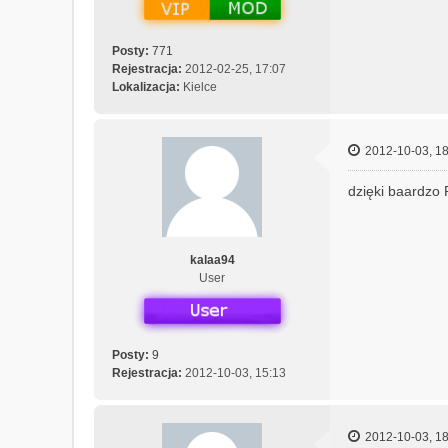
z
M
Posty:
771
e
Rejestracja:
2012-02-25, 17:07
c
Lokalizacja:
Kielce
h
a
n
i
2012-10-03, 18
c
z
dzięki baardzo
n
y
kalaa94
User
Posty:
9
Rejestracja:
2012-10-03, 15:13
2012-10-03, 18