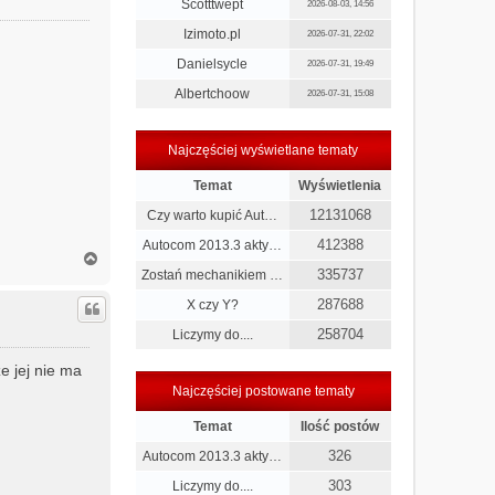
r
Scotttwept
2026-08-03, 14:56
ę
Izimoto.pl
2026-07-31, 22:02
Danielsycle
2026-07-31, 19:49
Albertchoow
2026-07-31, 15:08
Najczęściej wyświetlane tematy
Temat
Wyświetlenia
12131068
Czy warto kupić Aut…
412388
Autocom 2013.3 akty…
N
a
335737
Zostań mechanikiem …
g
287688
X czy Y?
ó
r
258704
Liczymy do....
ę
e jej nie ma
Najczęściej postowane tematy
Temat
Ilość postów
326
Autocom 2013.3 akty…
303
Liczymy do....