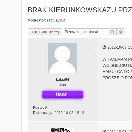
BRAK KIERUNKOWSKAZU PR
Moderator:
raptus1984
Szukaj
Wys
ODPOWIEDZ
2012-10-03, 15
WITAM,MAM P
WCIŚNIĘCIU H
HAMULCA TO M
PROSZĘ O PO
kalaa94
User
Posty:
9
Rejestracja:
2012-10-03, 15:13
2012-10-03, 17