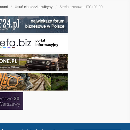
 nami
Usuń ciasteczka witryny
Strefa czasowa
UTC+01:00