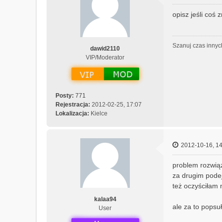
opisz jeśli coś 
Szanuj czas innyc
dawid2110
VIP/Moderator
Posty:
771
Rejestracja:
2012-02-25, 17:07
Lokalizacja:
Kielce
2012-10-16, 14
problem rozwiąz
za drugim pode
też oczyściłam 
kalaa94
ale za to popsu
User