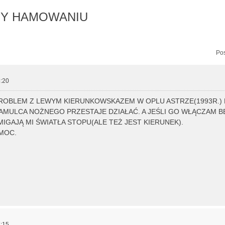
ZY HAMOWANIU
zukiwanie zaawansowane
Pos
:20
ROBLEM Z LEWYM KIERUNKOWSKAZEM W OPLU ASTRZE(1993R.)
AMULCA NOŻNEGO PRZESTAJE DZIAŁAĆ. A JEŚLI GO WŁĄCZAM B
IGAJĄ MI ŚWIATŁA STOPU(ALE TEŻ JEST KIERUNEK).
MOC.
:15