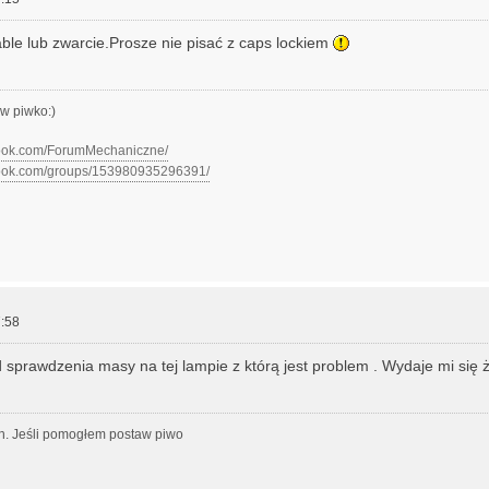
le lub zwarcie.Prosze nie pisać z caps lockiem
w piwko:)
book.com/ForumMechaniczne/
book.com/groups/153980935296391/
:58
 sprawdzenia masy na tej lampie z którą jest problem . Wydaje mi się ż
h. Jeśli pomogłem postaw piwo