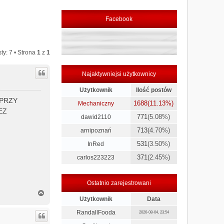
Facebook
ty: 7 • Strona
1
z
1
Najaktywniejsi użytkownicy
Użytkownik
Ilość postów
 PRZY
1688
(11.13%)
Mechaniczny
EZ
771
(5.08%)
dawid2110
713
(4.70%)
arnipoznań
531
(3.50%)
InRed
371
(2.45%)
carlos223223
Ostatnio zarejestrowani
N
Użytkownik
Data
a
g
RandallFooda
2026-08-04, 23:54
ó