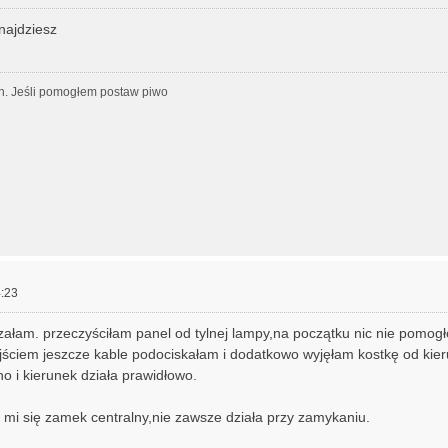
znajdziesz
h. Jeśli pomogłem postaw piwo
:23
ałam. przeczyściłam panel od tylnej lampy,na początku nic nie pomogło
jściem jeszcze kable podociskałam i dodatkowo wyjęłam kostkę od kie
no i kierunek działa prawidłowo.
ł mi się zamek centralny,nie zawsze działa przy zamykaniu.