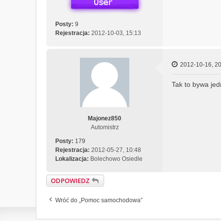
Posty:
9
Rejestracja:
2012-10-03, 15:13
2012-10-16, 20
Tak to bywa jed
Majonez850
Automistrz
Posty:
179
Rejestracja:
2012-05-27, 10:48
Lokalizacja:
Bolechowo Osiedle
ODPOWIEDZ
Wróć do „Pomoc samochodowa”