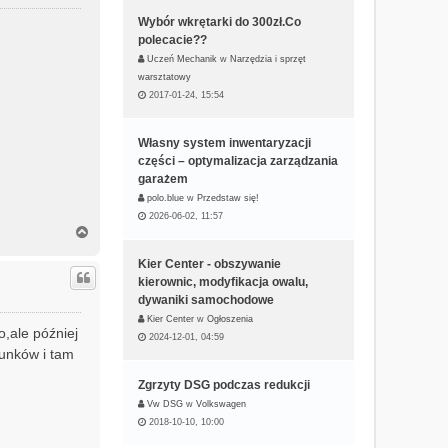
ę
Wybór wkrętarki do 300zł.Co
polecacie??
Uczeń Mechanik
w
Narzędzia i sprzęt
warsztatowy
2017-01-24, 15:54
Własny system inwentaryzacji
części – optymalizacja zarządzania
garażem
polo.blue
w
Przedstaw się!
2026-06-02, 11:57
N
a
g
Kier Center - obszywanie
ó
kierownic, modyfikacja owalu,
r
dywaniki samochodowe
ę
Kier Center
w
Ogłoszenia
,ale później
2024-12-01, 04:59
runków i tam
Zgrzyty DSG podczas redukcji
Vw DSG
w
Volkswagen
2018-10-10, 10:00