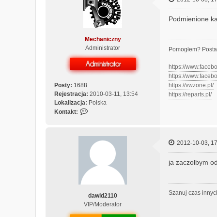
Podmienione kab
Mechaniczny
Administrator
Pomogłem? Posta
https://www.face
https://www.face
Posty:
1688
https://vwzone.pl/
Rejestracja:
2010-03-11, 13:54
https://reparts.pl/
Lokalizacja:
Polska
S
Kontakt:
k
o
n
2012-10-03, 17
t
a
ja zaczołbym od
k
t
u
j
Szanuj czas innyc
dawid2110
s
VIP/Moderator
i
ę