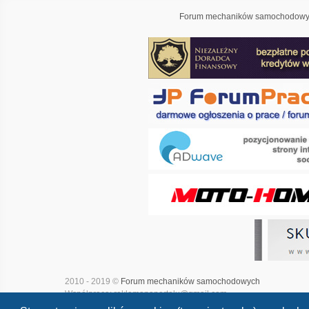
Forum mechaników samochodowyc
2010 - 2019 ©
Forum mechaników samochodowych
Współpraca: reklamanaportalu@gmail.com
Projekt i realizacja:
Adwave - marketing internetowy
|
Mapa witry