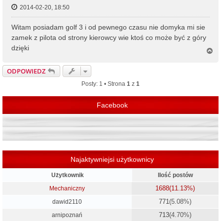
2014-02-20, 18:50
Witam posiadam golf 3 i od pewnego czasu nie domyka mi sie
zamek z pilota od strony kierowcy wie ktoś co może być z góry
dzięki
N
a
g
ODPOWIEDZ
ó
r
Posty: 1 • Strona
1
z
1
ę
Facebook
Najaktywniejsi użytkownicy
Użytkownik
Ilość postów
1688
(11.13%)
Mechaniczny
771
(5.08%)
dawid2110
713
(4.70%)
arnipoznań