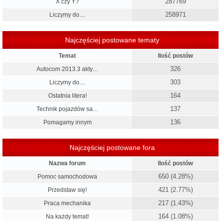
287769
X czy Y?
258971
Liczymy do....
Najczęściej postowane tematy
Temat
Ilość postów
326
Autocom 2013.3 akty…
303
Liczymy do....
164
Ostatnia litera!
137
Technik pojazdów sa…
136
Pomagamy innym
Najczęściej postowane fora
Nazwa forum
Ilość postów
650 (4.28%)
Pomoc samochodowa
421 (2.77%)
Przedstaw się!
217 (1.43%)
Praca mechanika
164 (1.08%)
Na każdy temat!