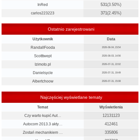
531
(3.50%)
InRed
371
(2.45%)
carlos223223
Ostatnio zarejestrowani
Użytkownik
Data
RandallFooda
2026-08-04, 23:54
Scotttwept
2026-08-03, 14:56
Izimoto.pl
2026-07-31, 22:02
Danielsycle
2026-07-31, 19:49
Albertchoow
2026-07-31, 15:08
Najczęściej wyświetlane tematy
Temat
Wyświetlenia
12131123
Czy warto kupić Aut…
412461
Autocom 2013.3 akty…
335806
Zostań mechanikiem …