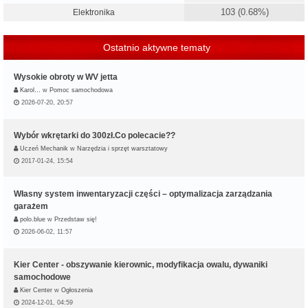
103 (0.68%)
Elektronika
Ostatnio aktywne tematy
Wysokie obroty w WV jetta
Karol…
w
Pomoc samochodowa
2026-07-20, 20:57
Wybór wkrętarki do 300zł.Co polecacie??
Uczeń Mechanik
w
Narzędzia i sprzęt warsztatowy
2017-01-24, 15:54
Własny system inwentaryzacji części – optymalizacja zarządzania
garażem
polo.blue
w
Przedstaw się!
2026-06-02, 11:57
Kier Center - obszywanie kierownic, modyfikacja owalu, dywaniki
samochodowe
Kier Center
w
Ogłoszenia
2024-12-01, 04:59