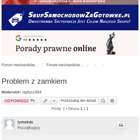
Forum mechaników samochodowych - forum-mechaniczne.pl
Forum mechaników samochodowych
Problem z zamkiem
Moderator:
raptus1984
Szukaj
Wyszukiwan
ODPOWIEDZ
Posty: 1 • Strona
1
z
1
tymekds
Początkujący