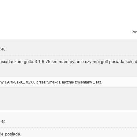
zukiwanie zaawansowane
Pos
:40
osiadaczem golfa 3 1.6 75 km mam pytanie czy mój golf posiada koł
ony 1970-01-01, 01:00 przez
tymekds
, łącznie zmieniany 1 raz.
:49
ie posiada.