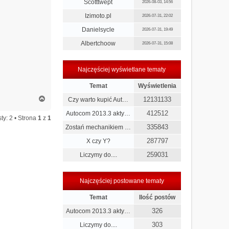
Scotttwept
2026-08-03, 14:56
Izimoto.pl
2026-07-31, 22:02
Danielsycle
2026-07-31, 19:49
Albertchoow
2026-07-31, 15:08
Najczęściej wyświetlane tematy
Temat
Wyświetlenia
N
12131133
Czy warto kupić Aut…
a
412512
Autocom 2013.3 akty…
g
ty: 2 • Strona
1
z
1
ó
335843
Zostań mechanikiem …
r
ę
287797
X czy Y?
259031
Liczymy do....
Najczęściej postowane tematy
Temat
Ilość postów
326
Autocom 2013.3 akty…
303
Liczymy do....