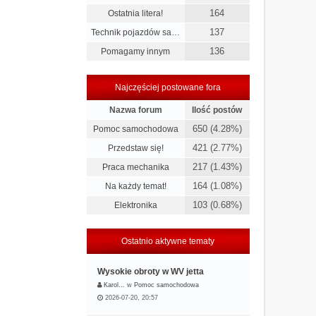
164
Ostatnia litera!
137
Technik pojazdów sa…
136
Pomagamy innym
Najczęściej postowane fora
Nazwa forum
Ilość postów
650 (4.28%)
Pomoc samochodowa
421 (2.77%)
Przedstaw się!
217 (1.43%)
Praca mechanika
164 (1.08%)
Na każdy temat!
103 (0.68%)
Elektronika
Ostatnio aktywne tematy
Wysokie obroty w WV jetta
Karol…
w
Pomoc samochodowa
2026-07-20, 20:57