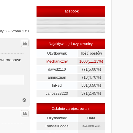
Facebook
ty: 2 • Strona
1
z
1
Najaktywniejsi użytkownicy
Użytkownik
Ilość postów
o dwumasowe
1688
(11.13%)
Mechaniczny
771
(5.08%)
dawid2110
713
(4.70%)
arnipoznań
531
(3.50%)
InRed
371
(2.45%)
carlos223223
N
a
Ostatnio zarejestrowani
g
ó
Użytkownik
Data
r
ę
RandallFooda
2026-08-04, 23:54