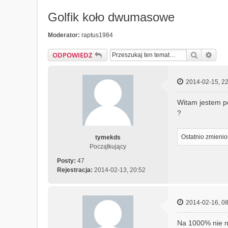
Golfik koło dwumasowe
Moderator:
raptus1984
Szukaj
Wys
ODPOWIEDZ
2014-02-15, 22
Witam jestem p
?
Ostatnio zmieni
tymekds
Początkujący
Posty:
47
Rejestracja:
2014-02-13, 20:52
2014-02-16, 08
Na 1000% nie n