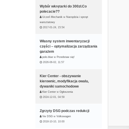
Wybór wkrętarki do 300zł.Co
polecacie??
Uczeń Mechanik
w
Narzędzia i sprzęt
warsztatowy
2017-01-24, 15:54
Własny system inwentaryzacji
części – optymalizacja zarządzania
garażem
polo.blue
w
Przedstaw się!
2026-06-02, 11:57
Kier Center - obszywanie
kierownic, modyfikacja owalu,
dywaniki samochodowe
Kier Center
w
Ogłoszenia
2024-12-01, 04:59
Zgrzyty DSG podczas redukcji
Vw DSG
w
Volkswagen
2018-10-10, 10:00