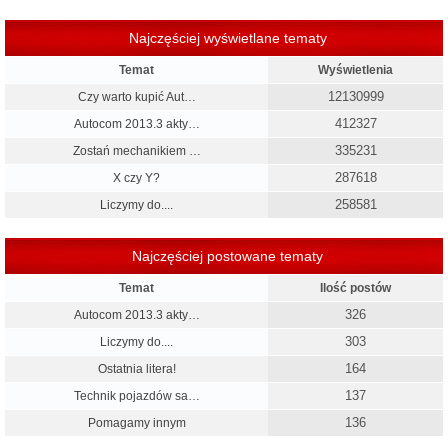
Najczęściej wyświetlane tematy
Temat
Wyświetlenia
12130999
Czy warto kupić Aut…
412327
Autocom 2013.3 akty…
335231
Zostań mechanikiem …
287618
X czy Y?
258581
Liczymy do....
Najczęściej postowane tematy
Temat
Ilość postów
326
Autocom 2013.3 akty…
303
Liczymy do....
164
Ostatnia litera!
137
Technik pojazdów sa…
136
Pomagamy innym