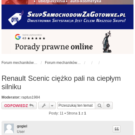
Forum mechaników samochodowych - forum-mechaniczne.pl
Forum mechaników samochodowych
Renault Scenic ciężko pali na ciepłym
silniku
Moderator:
raptus1984
Szukaj
Wyszukiwan
ODPOWIEDZ
Posty: 11 • Strona
1
z
1
gogiel
User