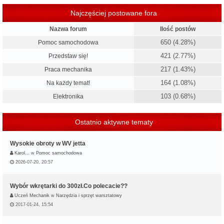
Najczęściej postowane fora
Nazwa forum
Ilość postów
650 (4.28%)
Pomoc samochodowa
421 (2.77%)
Przedstaw się!
217 (1.43%)
Praca mechanika
164 (1.08%)
Na każdy temat!
103 (0.68%)
Elektronika
Ostatnio aktywne tematy
Wysokie obroty w WV jetta
Karol…
w
Pomoc samochodowa
2026-07-20, 20:57
Wybór wkrętarki do 300zł.Co polecacie??
Uczeń Mechanik
w
Narzędzia i sprzęt warsztatowy
2017-01-24, 15:54