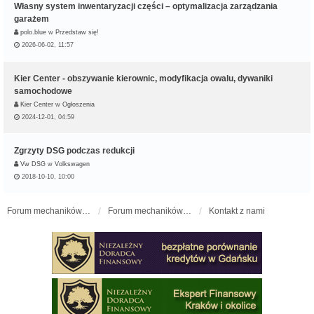
Własny system inwentaryzacji części – optymalizacja zarządzania
garażem
polo.blue
w
Przedstaw się!
2026-06-02, 11:57
Kier Center - obszywanie kierownic, modyfikacja owalu, dywaniki
samochodowe
Kier Center
w
Ogłoszenia
2024-12-01, 04:59
Zgrzyty DSG podczas redukcji
Vw DSG
w
Volkswagen
2018-10-10, 10:00
Forum mechaników samochodowych - forum-mechaniczne.pl
Forum mechaników samochodowych
Kontakt z nami