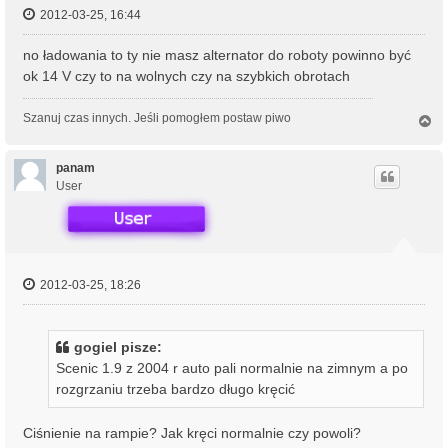
2012-03-25, 16:44
no ładowania to ty nie masz alternator do roboty powinno być
ok 14 V czy to na wolnych czy na szybkich obrotach
Szanuj czas innych. Jeśli pomogłem postaw piwo
N
a
g
ó
panam
r
User
ę
2012-03-25, 18:26
gogiel pisze:
Scenic 1.9 z 2004 r auto pali normalnie na zimnym a po
rozgrzaniu trzeba bardzo długo kręcić
Ciśnienie na rampie? Jak kręci normalnie czy powoli?