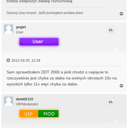
trzeba zwiększyć dawkę rozruchową
Szanuj czas innych. Jeśli pomogłem postaw piwo
N
a
g
ó
gogiel
r
User
ę
2012-03-25, 12:28
Sam sprawdzałem DDT 2000 a jeśli chodzi o napięcie to
rzeczywiście jest chyba za słabe na wolnych obrotach 10v na
wysokich tylko 11v więc chyba za słabe.
N
a
g
ó
dawid2110
r
VIP/Moderator
ę