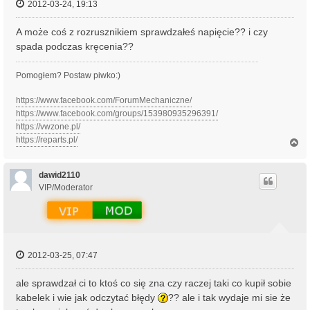
2012-03-24, 19:13
A może coś z rozrusznikiem sprawdzałeś napięcie?? i czy
spada podczas kręcenia??
Pomogłem? Postaw piwko:)
https://www.facebook.com/ForumMechaniczne/
https://www.facebook.com/groups/153980935296391/
https://vwzone.pl/
https://reparts.pl/
N
a
g
ó
dawid2110
r
VIP/Moderator
ę
2012-03-25, 07:47
ale sprawdzał ci to ktoś co się zna czy raczej taki co kupił sobie
kabelek i wie jak odczytać błędy
?? ale i tak wydaje mi sie że