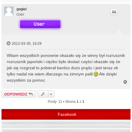
g
ó
gogiel
r
User
ę
2012-03-30, 19:29
Witam wszystkich ponownie okazało się że winny był rozrusznik
rozrusznik japoński i ciężko było dostać części okazało się że
jak się rozgrzał to pobierał bardzo dużo prądu i jest teraz ok
tylko nadal nie wiem dlaczego na zimnym palił
Ale dzięki
wszystkim za pomoc.
N
a
g
ODPOWIEDZ
ó
r
Posty: 11 • Strona
1
z
1
ę
Facebook