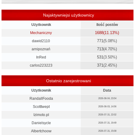
Najaktywniejsi użytkownicy
Użytkownik
Ilość postów
1688
(11.13%)
Mechaniczny
771
(5.08%)
dawid2110
713
(4.70%)
arnipoznań
531
(3.50%)
InRed
371
(2.45%)
carlos223223
Ostatnio zarejestrowani
Użytkownik
Data
RandallFooda
2026-08-04, 23:54
Scotttwept
2026-08-03, 14:56
Izimoto.pl
2026-07-31, 22:02
Danielsycle
2026-07-31, 19:49
Albertchoow
2026-07-31, 15:08