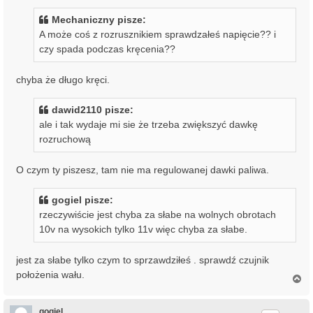
Mechaniczny pisze:
A może coś z rozrusznikiem sprawdzałeś napięcie?? i
czy spada podczas kręcenia??
chyba że długo kręci.
dawid2110 pisze:
ale i tak wydaje mi sie że trzeba zwiększyć dawkę
rozruchową
O czym ty piszesz, tam nie ma regulowanej dawki paliwa.
gogiel pisze:
rzeczywiście jest chyba za słabe na wolnych obrotach
10v na wysokich tylko 11v więc chyba za słabe.
jest za słabe tylko czym to sprzawdziłeś . sprawdź czujnik
położenia wału.
N
a
g
ó
gogiel