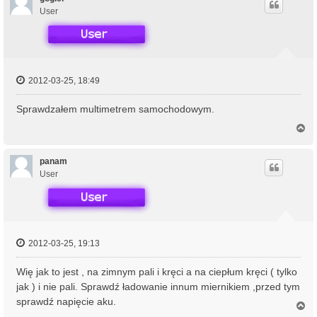
r
User
ę
2012-03-25, 18:49
Sprawdzałem multimetrem samochodowym.
N
a
g
ó
panam
r
User
ę
2012-03-25, 19:13
Wię jak to jest , na zimnym pali i kręci a na ciepłum kręci ( tylko
jak ) i nie pali. Sprawdź ładowanie innum miernikiem ,przed tym
sprawdź napięcie aku.
N
a