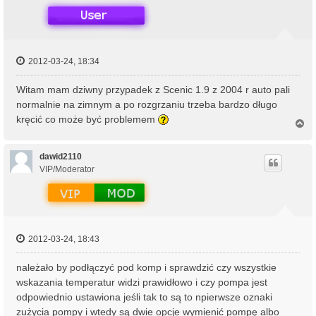
2012-03-24, 18:34
Witam mam dziwny przypadek z Scenic 1.9 z 2004 r auto pali
normalnie na zimnym a po rozgrzaniu trzeba bardzo długo
kręcić co może być problemem
N
a
g
ó
dawid2110
r
VIP/Moderator
ę
2012-03-24, 18:43
należało by podłączyć pod komp i sprawdzić czy wszystkie
wskazania temperatur widzi prawidłowo i czy pompa jest
odpowiednio ustawiona jeśli tak to są to npierwsze oznaki
zużycia pompy i wtedy są dwie opcje wymienić pompę albo