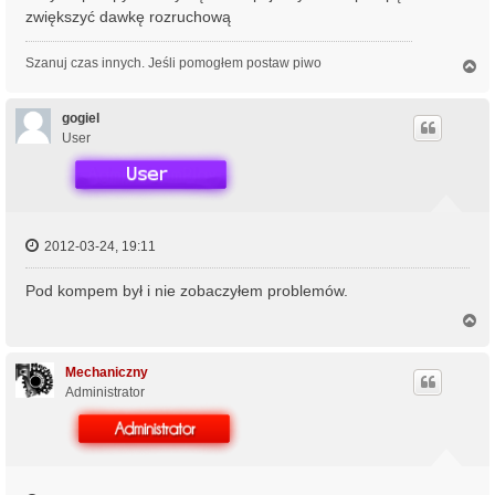
zwiększyć dawkę rozruchową
Szanuj czas innych. Jeśli pomogłem postaw piwo
N
a
g
ó
gogiel
r
User
ę
2012-03-24, 19:11
Pod kompem był i nie zobaczyłem problemów.
N
a
g
ó
Mechaniczny
r
Administrator
ę