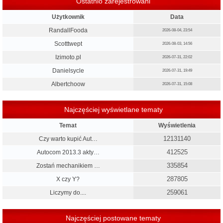
Ostatnio zarejestrowani
Użytkownik
Data
RandallFooda
2026-08-04, 23:54
Scotttwept
2026-08-03, 14:56
Izimoto.pl
2026-07-31, 22:02
Danielsycle
2026-07-31, 19:49
Albertchoow
2026-07-31, 15:08
Najczęściej wyświetlane tematy
Temat
Wyświetlenia
12131140
Czy warto kupić Aut…
412525
Autocom 2013.3 akty…
335854
Zostań mechanikiem …
287805
X czy Y?
259061
Liczymy do....
Najczęściej postowane tematy