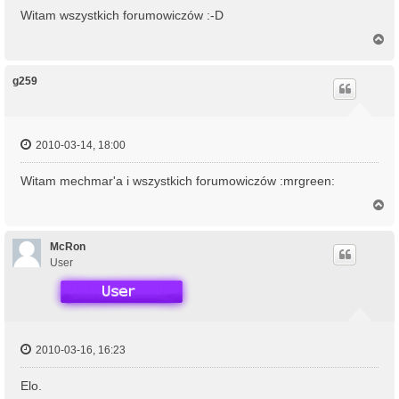
Witam wszystkich forumowiczów :-D
N
a
g
ó
g259
r
ę
2010-03-14, 18:00
Witam mechmar'a i wszystkich forumowiczów :mrgreen:
N
a
g
ó
McRon
r
User
ę
2010-03-16, 16:23
Elo.