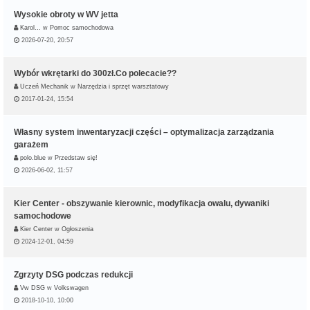
Wysokie obroty w WV jetta
Karol…
w
Pomoc samochodowa
2026-07-20, 20:57
Wybór wkrętarki do 300zł.Co polecacie??
Uczeń Mechanik
w
Narzędzia i sprzęt warsztatowy
2017-01-24, 15:54
Własny system inwentaryzacji części – optymalizacja zarządzania
garażem
polo.blue
w
Przedstaw się!
2026-06-02, 11:57
Kier Center - obszywanie kierownic, modyfikacja owalu, dywaniki
samochodowe
Kier Center
w
Ogłoszenia
2024-12-01, 04:59
Zgrzyty DSG podczas redukcji
Vw DSG
w
Volkswagen
2018-10-10, 10:00