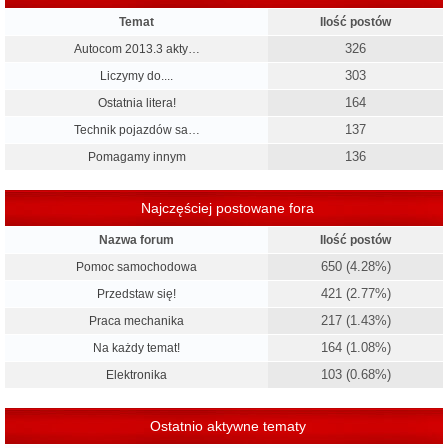
Temat
Ilość postów
326
Autocom 2013.3 akty…
303
Liczymy do....
164
Ostatnia litera!
137
Technik pojazdów sa…
136
Pomagamy innym
Najczęściej postowane fora
Nazwa forum
Ilość postów
650 (4.28%)
Pomoc samochodowa
421 (2.77%)
Przedstaw się!
217 (1.43%)
Praca mechanika
164 (1.08%)
Na każdy temat!
103 (0.68%)
Elektronika
Ostatnio aktywne tematy