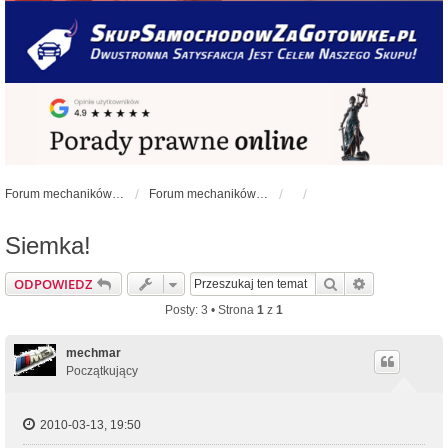
Forum mechaników samochodowych - forum-mechaniczne.pl
Forum mechaników samochodowych
Siemka!
Szukaj
Wyszukiwan
ODPOWIEDZ
Posty: 3 • Strona
1
z
1
mechmar
Początkujący
2010-03-13, 19:50