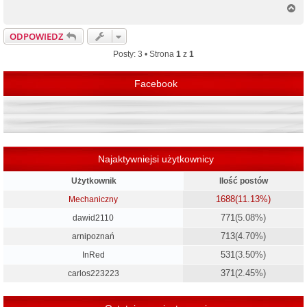
N
a
g
ODPOWIEDZ
ó
r
Posty: 3 • Strona
1
z
1
ę
Facebook
Najaktywniejsi użytkownicy
Użytkownik
Ilość postów
1688
(11.13%)
Mechaniczny
771
(5.08%)
dawid2110
713
(4.70%)
arnipoznań
531
(3.50%)
InRed
371
(2.45%)
carlos223223