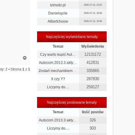
Izimoto.pl
2026-07-31, 22:02
Danielsycle
2026-07-31, 19:49
Albertchoow
2026-07-31, 15:08
Najczęściej wyświetlane tematy
Temat
Wyświetlenia
12131172
Czy warto kupić Aut…
N
a
412831
Autocom 2013.3 akty…
g
ty: 2 • Strona
1
z
1
335865
Zostań mechanikiem …
ó
r
287830
X czy Y?
ę
259127
Liczymy do....
Najczęściej postowane tematy
Temat
Ilość postów
326
Autocom 2013.3 akty…
303
Liczymy do....