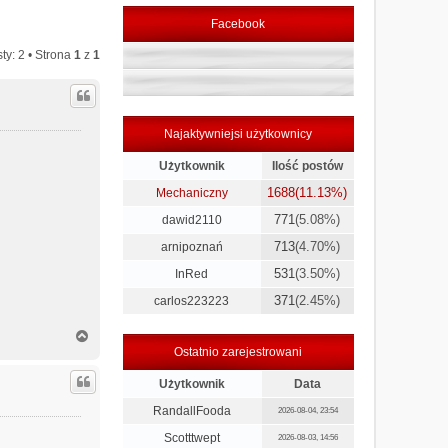
Facebook
ty: 2 • Strona
1
z
1
Najaktywniejsi użytkownicy
Użytkownik
Ilość postów
1688
(11.13%)
Mechaniczny
771
(5.08%)
dawid2110
713
(4.70%)
arnipoznań
531
(3.50%)
InRed
371
(2.45%)
carlos223223
N
a
Ostatnio zarejestrowani
g
ó
Użytkownik
Data
r
RandallFooda
2026-08-04, 23:54
ę
Scotttwept
2026-08-03, 14:56