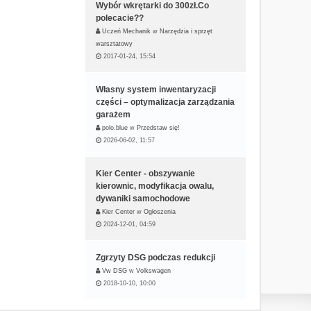
Wybór wkrętarki do 300zł.Co
polecacie??
Uczeń Mechanik
w
Narzędzia i sprzęt
warsztatowy
2017-01-24, 15:54
Własny system inwentaryzacji
części – optymalizacja zarządzania
garażem
polo.blue
w
Przedstaw się!
2026-06-02, 11:57
Kier Center - obszywanie
kierownic, modyfikacja owalu,
dywaniki samochodowe
Kier Center
w
Ogłoszenia
2024-12-01, 04:59
Zgrzyty DSG podczas redukcji
Vw DSG
w
Volkswagen
2018-10-10, 10:00