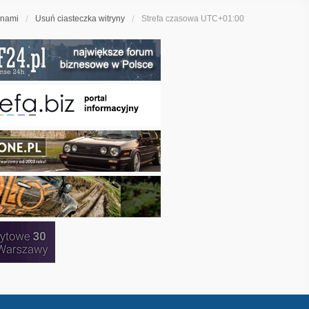
 nami
Usuń ciasteczka witryny
Strefa czasowa
UTC+01:00