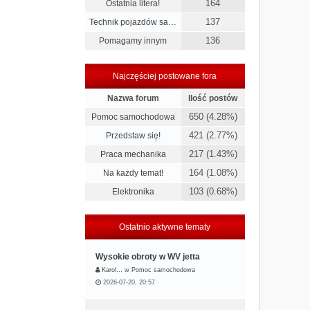
164
Ostatnia litera!
137
Technik pojazdów sa…
136
Pomagamy innym
Najczęściej postowane fora
Nazwa forum
Ilość postów
650 (4.28%)
Pomoc samochodowa
421 (2.77%)
Przedstaw się!
217 (1.43%)
Praca mechanika
164 (1.08%)
Na każdy temat!
103 (0.68%)
Elektronika
Ostatnio aktywne tematy
Wysokie obroty w WV jetta
Karol…
w
Pomoc samochodowa
2026-07-20, 20:57