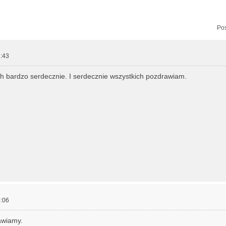
zukiwanie zaawansowane
Pos
:43
h bardzo serdecznie. I serdecznie wszystkich pozdrawiam.
:06
awiamy.