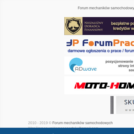
Forum mechaników samochodowyc
2010 - 2019 ©
Forum mechaników samochodowych
Współpraca: reklamanaportalu@gmail.com
Projekt i realizacja:
Adwave - marketing internetowy
|
Mapa witry