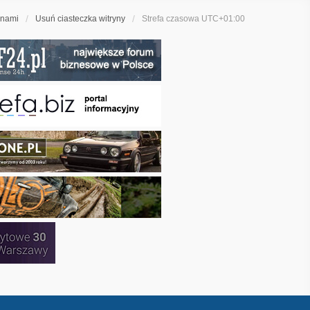
 nami
Usuń ciasteczka witryny
Strefa czasowa
UTC+01:00