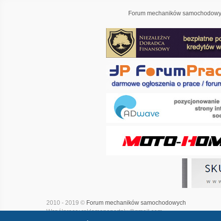
Forum mechaników samochodowyc
2010 - 2019 ©
Forum mechaników samochodowych
Współpraca: reklamanaportalu@gmail.com
Projekt i realizacja:
Adwave - marketing internetowy
|
Mapa witry