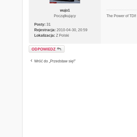
wujo1
The Power of TDI
Początkujący
Posty:
31
Rejestracja:
2010-04-30, 20:59
Lokalizacja:
Z Polski
ODPOWIEDZ
Wróć do „Przedstaw się!”