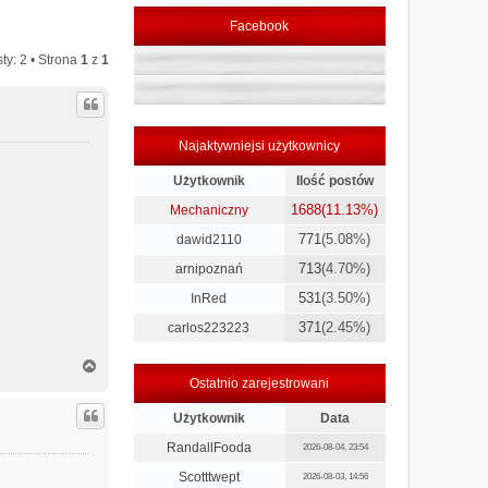
Facebook
ty: 2 • Strona
1
z
1
Najaktywniejsi użytkownicy
Użytkownik
Ilość postów
1688
(11.13%)
Mechaniczny
771
(5.08%)
dawid2110
713
(4.70%)
arnipoznań
531
(3.50%)
InRed
371
(2.45%)
carlos223223
N
a
Ostatnio zarejestrowani
g
ó
Użytkownik
Data
r
RandallFooda
2026-08-04, 23:54
ę
Scotttwept
2026-08-03, 14:56