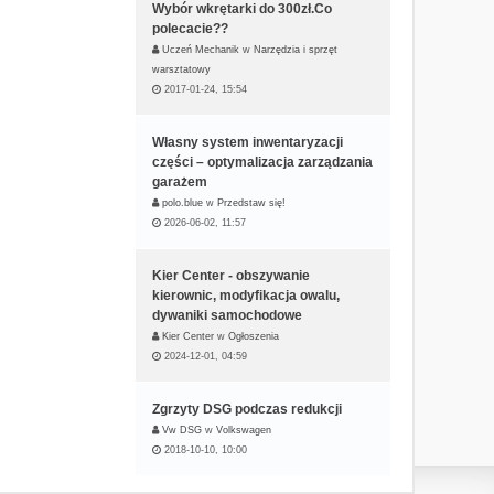
Wybór wkrętarki do 300zł.Co
polecacie??
Uczeń Mechanik
w
Narzędzia i sprzęt
warsztatowy
2017-01-24, 15:54
Własny system inwentaryzacji
części – optymalizacja zarządzania
garażem
polo.blue
w
Przedstaw się!
2026-06-02, 11:57
Kier Center - obszywanie
kierownic, modyfikacja owalu,
dywaniki samochodowe
Kier Center
w
Ogłoszenia
2024-12-01, 04:59
Zgrzyty DSG podczas redukcji
Vw DSG
w
Volkswagen
2018-10-10, 10:00