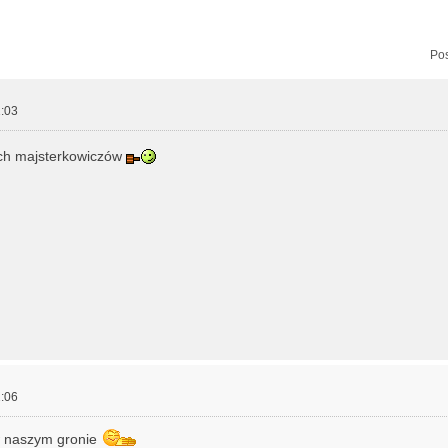
zukiwanie zaawansowane
Pos
:03
ch majsterkowiczów
:06
w naszym gronie