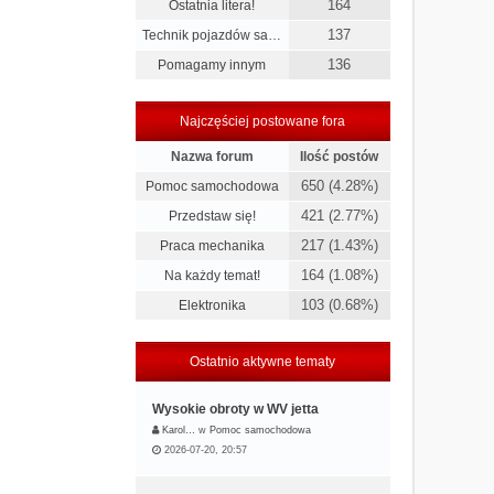
164
Ostatnia litera!
137
Technik pojazdów sa…
136
Pomagamy innym
Najczęściej postowane fora
Nazwa forum
Ilość postów
650 (4.28%)
Pomoc samochodowa
421 (2.77%)
Przedstaw się!
217 (1.43%)
Praca mechanika
164 (1.08%)
Na każdy temat!
103 (0.68%)
Elektronika
Ostatnio aktywne tematy
Wysokie obroty w WV jetta
Karol…
w
Pomoc samochodowa
2026-07-20, 20:57