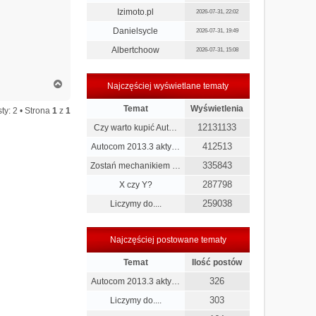
Izimoto.pl
2026-07-31, 22:02
Danielsycle
2026-07-31, 19:49
Albertchoow
2026-07-31, 15:08
N
Najczęściej wyświetlane tematy
a
g
Temat
Wyświetlenia
ty: 2 • Strona
1
z
1
ó
12131133
r
Czy warto kupić Aut…
ę
412513
Autocom 2013.3 akty…
335843
Zostań mechanikiem …
287798
X czy Y?
259038
Liczymy do....
Najczęściej postowane tematy
Temat
Ilość postów
326
Autocom 2013.3 akty…
303
Liczymy do....