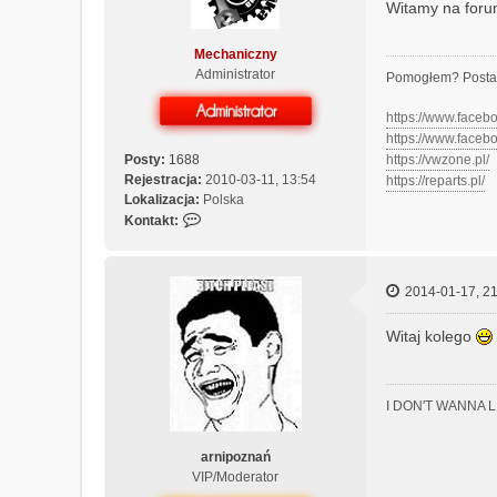
Witamy na foru
Mechaniczny
Administrator
Pomogłem? Posta
https://www.face
https://www.face
Posty:
1688
https://vwzone.pl/
Rejestracja:
2010-03-11, 13:54
https://reparts.pl/
Lokalizacja:
Polska
S
Kontakt:
k
o
n
2014-01-17, 21
t
a
Witaj kolego
k
t
u
j
I DON'T WANNA 
s
i
arnipoznań
ę
VIP/Moderator
z