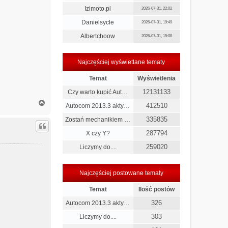
Izimoto.pl
2026-07-31, 22:02
Danielsycle
2026-07-31, 19:49
Albertchoow
2026-07-31, 15:08
Najczęściej wyświetlane tematy
Temat
Wyświetlenia
12131133
Czy warto kupić Aut…
N
412510
Autocom 2013.3 akty…
a
g
335835
Zostań mechanikiem …
ó
287794
X czy Y?
r
ę
259020
Liczymy do....
Najczęściej postowane tematy
Temat
Ilość postów
326
Autocom 2013.3 akty…
303
Liczymy do....