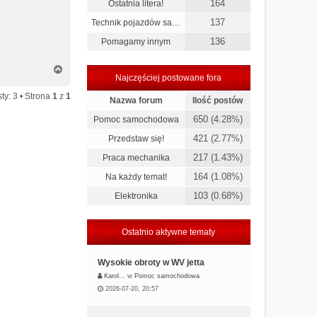
164
Ostatnia litera!
137
Technik pojazdów sa…
136
Pomagamy innym
N
Najczęściej postowane fora
a
g
ty: 3 • Strona
1
z
1
Nazwa forum
Ilość postów
ó
r
650 (4.28%)
Pomoc samochodowa
ę
421 (2.77%)
Przedstaw się!
217 (1.43%)
Praca mechanika
164 (1.08%)
Na każdy temat!
103 (0.68%)
Elektronika
Ostatnio aktywne tematy
Wysokie obroty w WV jetta
Karol…
w
Pomoc samochodowa
2026-07-20, 20:57