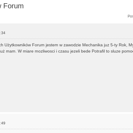
w Forum
zukiwanie zaawansowane
Pos
:34
ch Użytkowników Forum jestem w zawodzie Mechanika juz 5-ty Rok, My
już mam. W miare mozliwosci i czasu jezeli bede Potrafil to sluze pom
:49