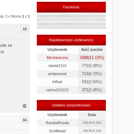
Facebook
ty: 3 • Strona
1
z
1
Najaktywniejsi użytkownicy
sle ze
Użytkownik
Ilość postów
oca
1688
(11.13%)
Mechaniczny
771
(5.08%)
dawid2110
713
(4.70%)
arnipoznań
531
(3.50%)
InRed
371
(2.45%)
carlos223223
N
Ostatnio zarejestrowani
a
g
Użytkownik
Data
ó
RandallFooda
2026-08-04, 23:54
r
ę
Scotttwept
2026-08-03, 14:56