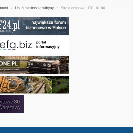
 nami
Usuń ciasteczka witryny
Strefa czasowa
UTC+01:00