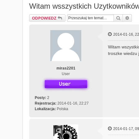
Witam wsszystkich Uzytkownikó
Szukaj
Wys
ODPOWIEDZ
2014-01-16, 22
Witam wszystki
troszke wiedzu 
miras2201
User
Posty:
2
Rejestracja:
2014-01-16, 22:27
Lokalizacja:
Polska
2014-01-17, 09