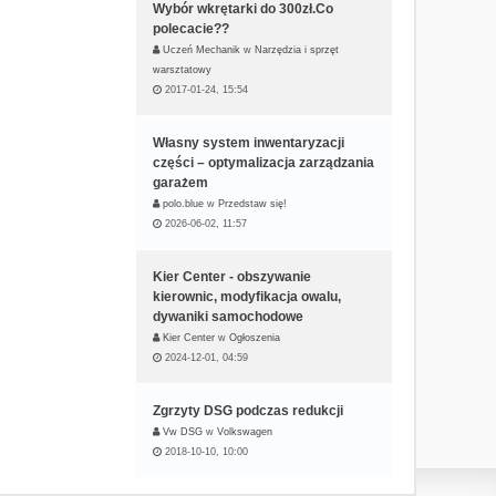
Wybór wkrętarki do 300zł.Co
polecacie??
Uczeń Mechanik
w
Narzędzia i sprzęt
warsztatowy
2017-01-24, 15:54
Własny system inwentaryzacji
części – optymalizacja zarządzania
garażem
polo.blue
w
Przedstaw się!
2026-06-02, 11:57
Kier Center - obszywanie
kierownic, modyfikacja owalu,
dywaniki samochodowe
Kier Center
w
Ogłoszenia
2024-12-01, 04:59
Zgrzyty DSG podczas redukcji
Vw DSG
w
Volkswagen
2018-10-10, 10:00