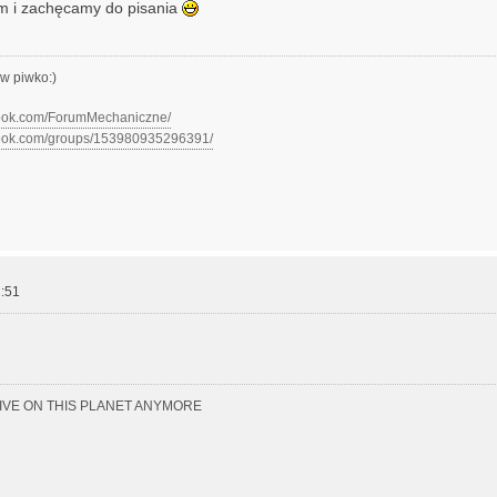
m i zachęcamy do pisania
w piwko:)
book.com/ForumMechaniczne/
book.com/groups/153980935296391/
:51
LIVE ON THIS PLANET ANYMORE