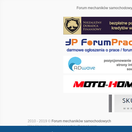
Forum mechaników samochodowyc
2010 - 2019 ©
Forum mechaników samochodowych
Współpraca: reklamanaportalu@gmail.com
Projekt i realizacja:
Adwave - marketing internetowy
|
Mapa witry