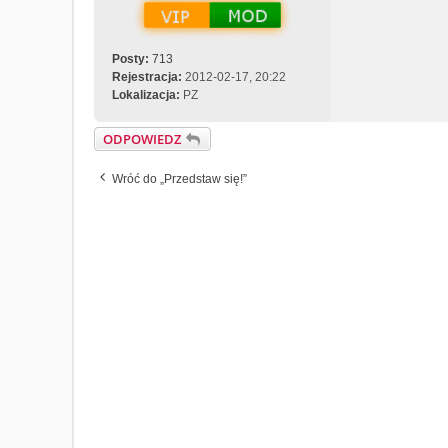
M
e
c
h
Posty:
713
a
Rejestracja:
2012-02-17, 20:22
n
Lokalizacja:
PZ
i
c
ODPOWIEDZ
z
n
Wróć do „Przedstaw się!”
y