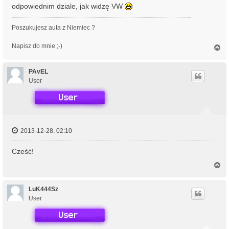
odpowiednim dziale, jak widzę VW
Poszukujesz auta z Niemiec ?
Napisz do mnie ;-)
N
a
g
ó
PAvEL
r
User
ę
2013-12-28, 02:10
Cześć!
N
a
g
ó
LuK444Sz
r
User
ę