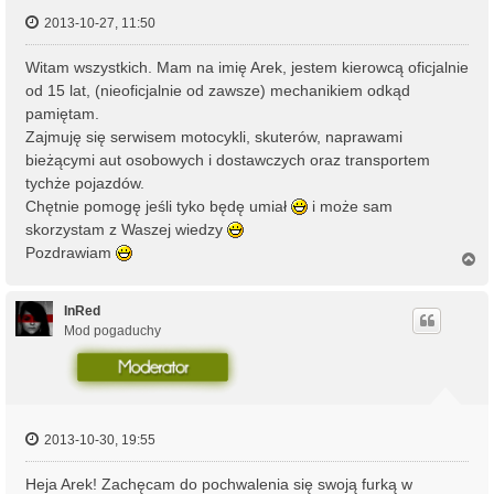
2013-10-27, 11:50
Witam wszystkich. Mam na imię Arek, jestem kierowcą oficjalnie
od 15 lat, (nieoficjalnie od zawsze) mechanikiem odkąd
pamiętam.
Zajmuję się serwisem motocykli, skuterów, naprawami
bieżącymi aut osobowych i dostawczych oraz transportem
tychże pojazdów.
Chętnie pomogę jeśli tyko będę umiał
i może sam
skorzystam z Waszej wiedzy
Pozdrawiam
N
a
g
ó
InRed
r
Mod pogaduchy
ę
2013-10-30, 19:55
Heja Arek! Zachęcam do pochwalenia się swoją furką w