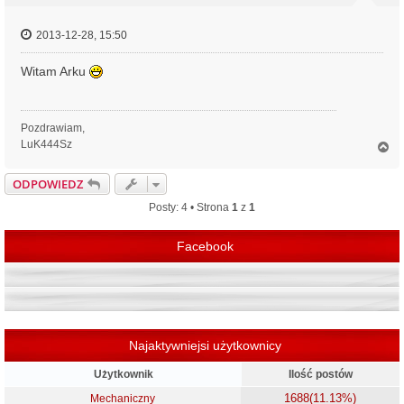
2013-12-28, 15:50
Witam Arku
Pozdrawiam,
LuK444Sz
N
a
g
ODPOWIEDZ
ó
r
Posty: 4 • Strona
1
z
1
ę
Facebook
Najaktywniejsi użytkownicy
Użytkownik
Ilość postów
1688
(11.13%)
Mechaniczny