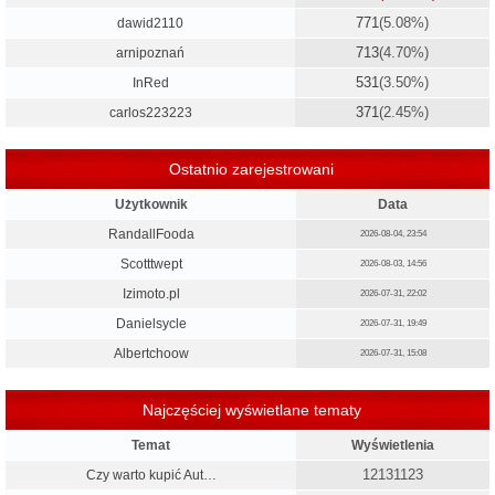
771
(5.08%)
dawid2110
713
(4.70%)
arnipoznań
531
(3.50%)
InRed
371
(2.45%)
carlos223223
Ostatnio zarejestrowani
Użytkownik
Data
RandallFooda
2026-08-04, 23:54
Scotttwept
2026-08-03, 14:56
Izimoto.pl
2026-07-31, 22:02
Danielsycle
2026-07-31, 19:49
Albertchoow
2026-07-31, 15:08
Najczęściej wyświetlane tematy
Temat
Wyświetlenia
12131123
Czy warto kupić Aut…