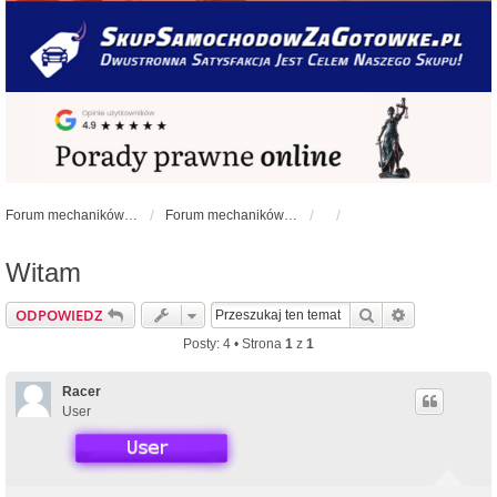
Forum mechaników samochodowych - forum-mechaniczne.pl
Forum mechaników samochodowych
Witam
Szukaj
Wyszukiwan
ODPOWIEDZ
Posty: 4 • Strona
1
z
1
Racer
User