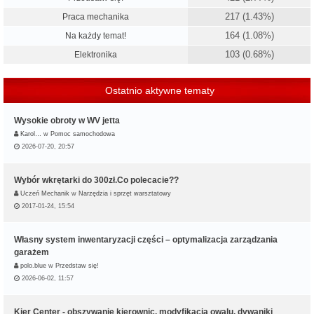
217 (1.43%)
Praca mechanika
164 (1.08%)
Na każdy temat!
103 (0.68%)
Elektronika
Ostatnio aktywne tematy
Wysokie obroty w WV jetta
Karol…
w
Pomoc samochodowa
2026-07-20, 20:57
Wybór wkrętarki do 300zł.Co polecacie??
Uczeń Mechanik
w
Narzędzia i sprzęt warsztatowy
2017-01-24, 15:54
Własny system inwentaryzacji części – optymalizacja zarządzania
garażem
polo.blue
w
Przedstaw się!
2026-06-02, 11:57
Kier Center - obszywanie kierownic, modyfikacja owalu, dywaniki