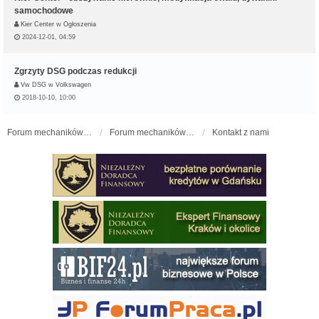
samochodowe
Kier Center
w
Ogłoszenia
2024-12-01, 04:59
Zgrzyty DSG podczas redukcji
Vw DSG
w
Volkswagen
2018-10-10, 10:00
Forum mechaników samochodowych - forum-mechaniczne.pl
Forum mechaników samochodowych
Kontakt z nami