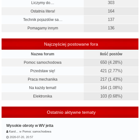
303
Liczymy do....
164
Ostatnia litera!
137
Technik pojazdów sa…
136
Pomagamy innym
Najczęściej postowane fora
Nazwa forum
Ilość postów
650 (4.28%)
Pomoc samochodowa
421 (2.77%)
Przedstaw się!
217 (1.43%)
Praca mechanika
164 (1.08%)
Na każdy temat!
103 (0.68%)
Elektronika
Ostatnio aktywne tematy
Wysokie obroty w WV jetta
Karol…
w
Pomoc samochodowa
2026-07-20, 20:57