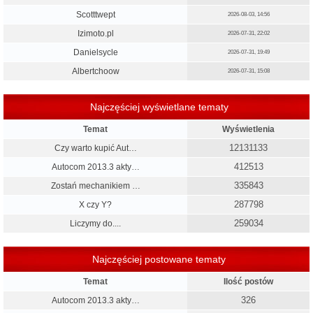
Scotttwept
2026-08-03, 14:56
Izimoto.pl
2026-07-31, 22:02
Danielsycle
2026-07-31, 19:49
Albertchoow
2026-07-31, 15:08
Najczęściej wyświetlane tematy
Temat
Wyświetlenia
12131133
Czy warto kupić Aut…
412513
Autocom 2013.3 akty…
335843
Zostań mechanikiem …
287798
X czy Y?
259034
Liczymy do....
Najczęściej postowane tematy
Temat
Ilość postów
326
Autocom 2013.3 akty…