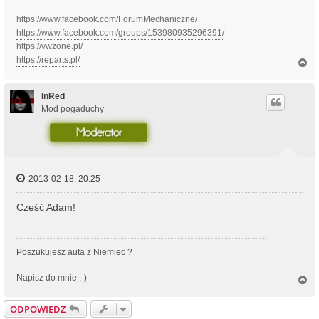
https://www.facebook.com/ForumMechaniczne/
https://www.facebook.com/groups/153980935296391/
https://vwzone.pl/
https://reparts.pl/
N
a
g
ó
InRed
r
Mod pogaduchy
ę
2013-02-18, 20:25
Cześć Adam!
Poszukujesz auta z Niemiec ?
Napisz do mnie ;-)
N
a
g
ODPOWIEDZ
ó