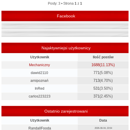
r
Posty: 3 • Strona
1
z
1
ę
Facebook
Najaktywniejsi użytkownicy
Użytkownik
Ilość postów
1688
(11.13%)
Mechaniczny
771
(5.08%)
dawid2110
713
(4.70%)
arnipoznań
531
(3.50%)
InRed
371
(2.45%)
carlos223223
Ostatnio zarejestrowani
Użytkownik
Data
RandallFooda
2026-08-04, 23:54