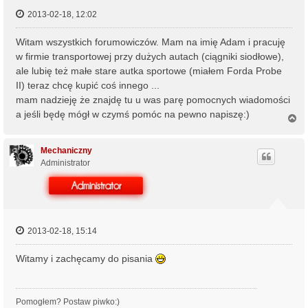
2013-02-18, 12:02
Witam wszystkich forumowiczów. Mam na imię Adam i pracuję
w firmie transportowej przy dużych autach (ciągniki siodłowe),
ale lubię też małe stare autka sportowe (miałem Forda Probe
II) teraz chcę kupić coś innego ...
mam nadzieję że znajdę tu u was parę pomocnych wiadomości
a jeśli będę mógł w czymś pomóc na pewno napiszę:)
N
a
g
ó
Mechaniczny
r
Administrator
ę
2013-02-18, 15:14
Witamy i zachęcamy do pisania
Pomogłem? Postaw piwko:)