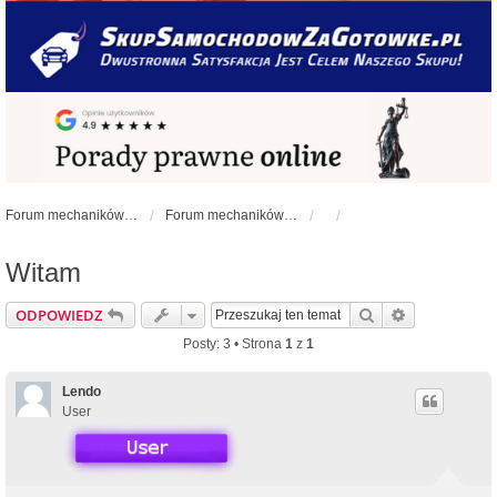
Forum mechaników samochodowych - forum-mechaniczne.pl
Forum mechaników samochodowych
Witam
Szukaj
Wyszukiwan
ODPOWIEDZ
Posty: 3 • Strona
1
z
1
Lendo
User