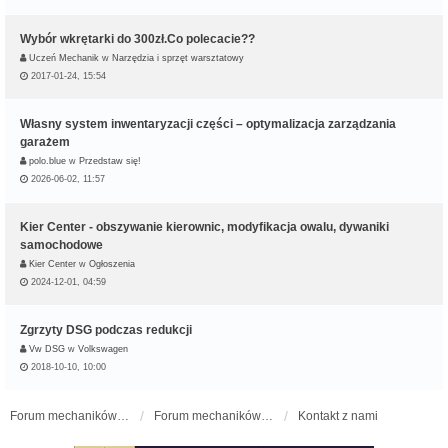
Wybór wkrętarki do 300zł.Co polecacie??
Uczeń Mechanik
w
Narzędzia i sprzęt warsztatowy
2017-01-24, 15:54
Własny system inwentaryzacji części – optymalizacja zarządzania
garażem
polo.blue
w
Przedstaw się!
2026-06-02, 11:57
Kier Center - obszywanie kierownic, modyfikacja owalu, dywaniki
samochodowe
Kier Center
w
Ogłoszenia
2024-12-01, 04:59
Zgrzyty DSG podczas redukcji
Vw DSG
w
Volkswagen
2018-10-10, 10:00
Forum mechaników samochodowych - forum-mechaniczne.pl
Forum mechaników samochodowych
Kontakt z nami