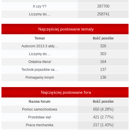
287700
X czy Y?
258741
Liczymy do....
Najczęściej postowane tematy
Temat
Ilość postów
326
Autocom 2013.3 akty…
303
Liczymy do....
164
Ostatnia litera!
137
Technik pojazdów sa…
136
Pomagamy innym
Najczęściej postowane fora
Nazwa forum
Ilość postów
650 (4.28%)
Pomoc samochodowa
421 (2.77%)
Przedstaw się!
217 (1.43%)
Praca mechanika