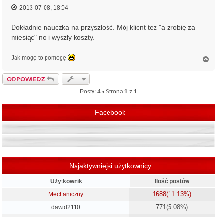
2013-07-08, 18:04
Dokładnie nauczka na przyszłość. Mój klient też "a zrobię za
miesiąc" no i wyszły koszty.
Jak mogę to pomogę
N
a
g
ODPOWIEDZ
ó
r
Posty: 4 • Strona
1
z
1
ę
Facebook
Najaktywniejsi użytkownicy
Użytkownik
Ilość postów
1688
(11.13%)
Mechaniczny
771
(5.08%)
dawid2110