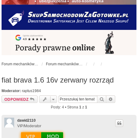
Forum mechaników samochodowych - forum-mechaniczne.pl
Forum mechaników samochodowych
fiat brava 1.6 16v zerwany rozrząd
Moderator:
raptus1984
Szukaj
Wyszukiwan
ODPOWIEDZ
Posty: 4 • Strona
1
z
1
dawid2110
VIP/Moderator