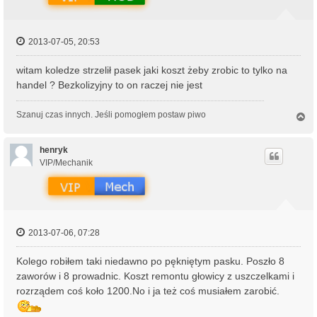
2013-07-05, 20:53
witam koledze strzelił pasek jaki koszt żeby zrobic to tylko na
handel ? Bezkolizyjny to on raczej nie jest
Szanuj czas innych. Jeśli pomogłem postaw piwo
N
a
g
ó
henryk
r
VIP/Mechanik
ę
2013-07-06, 07:28
Kolego robiłem taki niedawno po pękniętym pasku. Poszło 8
zaworów i 8 prowadnic. Koszt remontu głowicy z uszczelkami i
rozrządem coś koło 1200.No i ja też coś musiałem zarobić.