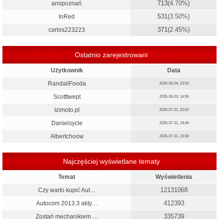
713
(4.70%)
arnipoznań
531
(3.50%)
InRed
371
(2.45%)
carlos223223
Ostatnio zarejestrowani
Użytkownik
Data
RandallFooda
2026-08-04, 23:54
Scotttwept
2026-08-03, 14:56
Izimoto.pl
2026-07-31, 22:02
Danielsycle
2026-07-31, 19:49
Albertchoow
2026-07-31, 15:08
Najczęściej wyświetlane tematy
Temat
Wyświetlenia
12131068
Czy warto kupić Aut…
412393
Autocom 2013.3 akty…
335739
Zostań mechanikiem …