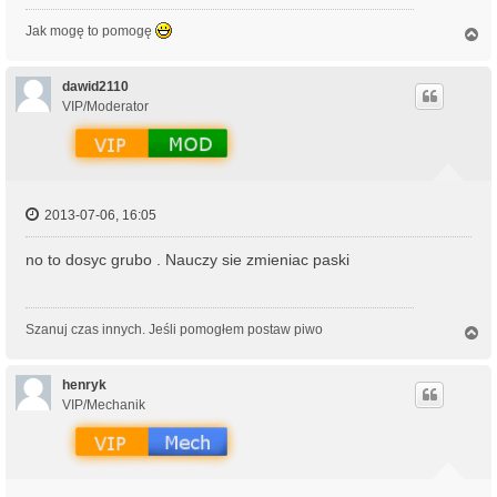
Jak mogę to pomogę
N
a
g
ó
dawid2110
r
VIP/Moderator
ę
2013-07-06, 16:05
no to dosyc grubo . Nauczy sie zmieniac paski
Szanuj czas innych. Jeśli pomogłem postaw piwo
N
a
g
ó
henryk
r
VIP/Mechanik
ę