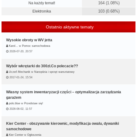
164 (1.08%)
Na każdy temat!
103 (0.68%)
Elektronika
Ostatnio aktywne tematy
Wysokie obroty w WV jetta
Karol…
w
Pomoc samochodowa
2026-07-20, 20:57
Wybór wkrętarki do 300zł.Co polecacie??
Uczeń Mechanik
w
Narzędzia i sprzęt warsztatowy
2017-01-24, 15:54
Własny system inwentaryzacji części – optymalizacja zarządzania
garażem
polo.blue
w
Przedstaw się!
2026-06-02, 11:57
Kier Center - obszywanie kierownic, modyfikacja owalu, dywaniki
samochodowe
Kier Center
w
Ogłoszenia